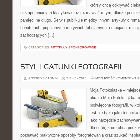
którzy chcą odkrywać cieka
niezapomnianych klasyków oraz rozmawiać o tym, dlaczego niektó
pamięci na długo. Serwis publikuje między innymi artykuły o ro
bohaterach, popularnych motywach fabularnych, emocjach, relac
zachodzących […]
CATEGORIES:
ARTYKUŁY SPONSOROWANE
STYL I GATUNKI FOTOGRAFII
POSTED BY ADMIN
SIE - 5 - 2026
MOŻLIWOŚĆ KOMENTOWAN
Moja Fotoksiążka – miejsc
obrazu Moja Fotoksiążka to
poświęcona fotografii, w któ
jest nie tylko jako technika
jako narzędzie zachowywan
dla osób, które chcą poszer
poznawać praktyczne sposoby fotografowania oraz szukać inspirac