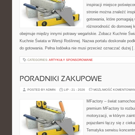
inspiracji miejsce poświęco
stronie można znaleźć ins
gotowania, które pomagają
różnorodność do domowej k
obejmuje między innymi potrawy wegańskie. Zobacz Kuchnie Świat
Kuchnie Świata w Wersji Roślinnej. Nazwa portalu doskonale podk
do gotowania. Pełna lodówka nie musi przecież oznaczać dużej [
CATEGORIES:
ARTYKUŁY SPONSOROWANE
PORADNIKI ZAKUPOWE
POSTED BY ADMIN
LIP - 21 - 2026
MOŻLIWOŚĆ KOMENTOWAN
MFactory – świat samochod
premium MFactory to rozb
motoryzacji, w którym zain
pojazdami łączy się z ciek
Tematyka serwisu koncentr