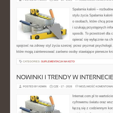
Spalarnia kalorii – rozbud
stylu życia Spalarnia kalori
o osobach, które chcą przem
i szukają przystępnych inf
sposób. To przestrzeń dla c
opierać się wyłącznie na c
spojrzeć na zdrowy styl życia szerzej: przez pryzmat psychologii
które mogą zainteresować zarówno osoby stawiające pierwsze krok
CATEGORIES:
SUPLEMENTACJA NA KETO
NOWINKI I TRENDY W INTERNECI
POSTED BY ADMIN
CZE - 17 - 2026
MOŻLIWOŚĆ KOMENTOWA
Internat.com.pl to wartośc
cyfrowemu światu oraz wsz
łączą się z codziennym ko