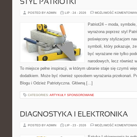
STYL PATRIOTKI
POSTED BY ADMIN
LIP - 24 - 2026
MOŻLIWOŚĆ KOMENTOWAN
Patriot24 – moda, symbole,
wyrażona poprzez styl Patri
poświęcony stylizacjom na
symboli, który pokazuje, ż
być wyrażane nie tylko pod
narodowych, lecz również w
To miejsce pełne inspiracji, w którym ubranie staje się czymś wi
dodatkiem. Może być również sposobem wyrażania przekonań. 
Blogu i Odzież Patriotyczna. Główną […]
CATEGORIES:
ARTYKUŁY SPONSOROWANE
DIAGNOSTYKA I ELEKTRONIKA
POSTED BY ADMIN
LIP - 23 - 2026
MOŻLIWOŚĆ KOMENTOWAN
Sztuka Lakierowania to peł