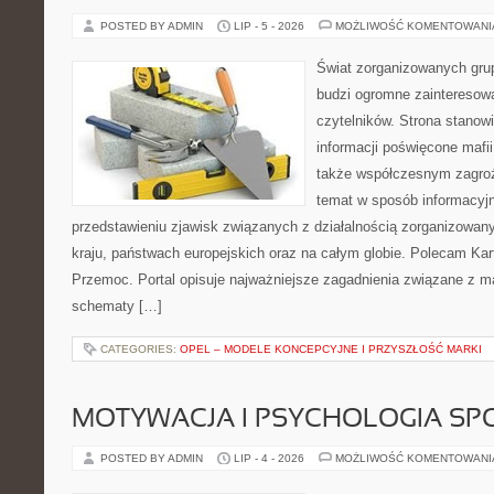
POSTED BY ADMIN
LIP - 5 - 2026
MOŻLIWOŚĆ KOMENTOWAN
Świat zorganizowanych grup
budzi ogromne zainteresowa
czytelników. Strona stano
informacji poświęcone mafii, 
także współczesnym zagroż
temat w sposób informacyjn
przedstawieniu zjawisk związanych z działalnością zorganizowan
kraju, państwach europejskich oraz na całym globie. Polecam Kar
Przemoc. Portal opisuje najważniejsze zagadnienia związane z ma
schematy […]
CATEGORIES:
OPEL – MODELE KONCEPCYJNE I PRZYSZŁOŚĆ MARKI
MOTYWACJA I PSYCHOLOGIA SP
POSTED BY ADMIN
LIP - 4 - 2026
MOŻLIWOŚĆ KOMENTOWAN