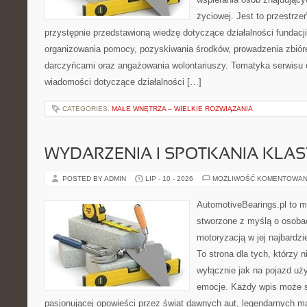
życiowej. Jest to przestrz
przystępnie przedstawioną wiedzę dotyczące działalności fundacji
organizowania pomocy, pozyskiwania środków, prowadzenia zbiór
darczyńcami oraz angażowania wolontariuszy. Tematyka serwisu 
wiadomości dotyczące działalności […]
CATEGORIES:
MAŁE WNĘTRZA – WIELKIE ROZWIĄZANIA
WYDARZENIA I SPOTKANIA KLA
POSTED BY ADMIN
LIP - 10 - 2026
MOŻLIWOŚĆ KOMENTOWAN
AutomotiveBearings.pl to 
stworzone z myślą o osobac
motoryzacją w jej najbardz
To strona dla tych, którzy 
wyłącznie jak na pojazd uż
emocje. Każdy wpis może s
pasjonującej opowieści przez świat dawnych aut, legendarnych 