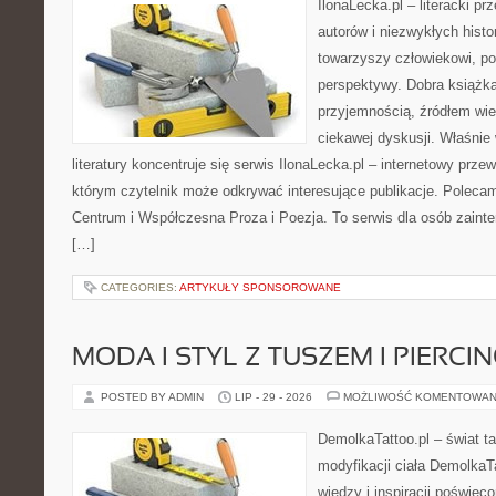
IlonaLecka.pl – literacki p
autorów i niezwykłych histor
towarzyszy człowiekowi, p
perspektywy. Dobra książk
przyjemnością, źródłem wi
ciekawej dyskusji. Właśnie 
literatury koncentruje się serwis IlonaLecka.pl – internetowy przew
którym czytelnik może odkrywać interesujące publikacje. Polecam
Centrum i Współczesna Proza i Poezja. To serwis dla osób zainter
[…]
CATEGORIES:
ARTYKUŁY SPONSOROWANE
MODA I STYL Z TUSZEM I PIERCI
POSTED BY ADMIN
LIP - 29 - 2026
MOŻLIWOŚĆ KOMENTOWAN
DemolkaTattoo.pl – świat ta
modyfikacji ciała DemolkaTa
wiedzy i inspiracji poświęc