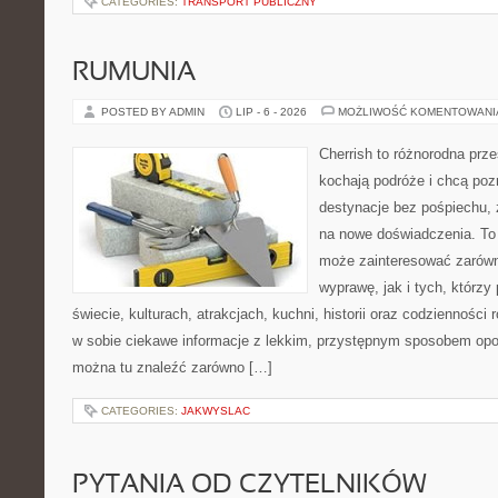
CATEGORIES:
TRANSPORT PUBLICZNY
RUMUNIA
POSTED BY ADMIN
LIP - 6 - 2026
MOŻLIWOŚĆ KOMENTOWAN
Cherrish to różnorodna prze
kochają podróże i chcą po
destynacje bez pośpiechu, 
na nowe doświadczenia. To 
może zainteresować zarówn
wyprawę, jak i tych, którzy 
świecie, kulturach, atrakcjach, kuchni, historii oraz codzienności
w sobie ciekawe informacje z lekkim, przystępnym sposobem opo
można tu znaleźć zarówno […]
CATEGORIES:
JAKWYSLAC
PYTANIA OD CZYTELNIKÓW