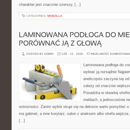
charakter jest znacznie szerszy, […]
CATEGORIES:
MOBZILLA
LAMINOWANA PODŁOGA DO MIES
PORÓWNAĆ JĄ Z GŁOWĄ
POSTED BY ADMIN
CZE - 12 - 2026
MOŻLIWOŚĆ KOMENTOWA
Laminowana podłoga do cod
wybrać ją rozsądnie Najpier
aneliczęsto zaczyna się od 
zależy od znacznie większe
Posadzka w otwartej strefi
meblach, a jednocześnie n
ostrożności. Zanim wybór skupi się na dekorze warto pomyśleć o
ma gabinet, a inne korytarz, salon z aneksem albo strefa wejśc
[…]