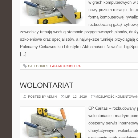
w grach komputerowych w ci
nowy poziom rozwoju. To, c
formą komputerowej rywaliz
rozbudowaną gałąź cyfrowej 
zawodnicy trenują według starannie przygotowanych planów, druży
szkoleniowe oraz specjalistów, a największe turnieje przyciągają
Polecamy Ciekawostki i Lifestyle i Aktualności i Nowości. LigiSp
[…]
CATEGORIES:
LATAJACACHOLERA
WOLONTARIAT
POSTED BY ADMIN
LIP - 12 - 2026
MOŻLIWOŚĆ KOMENTOWAN
CP Caritas – rozbudowany p
wolontariacie i mądrym pom
obszerny serwis interneto
charytatywnym, wolontaria
wspierania osób znajdującyc