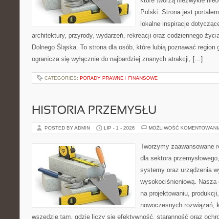
które tworzą niezwykle nie
Polski. Strona jest portal
lokalne inspiracje dotyczące
architektury, przyrody, wydarzeń, rekreacji oraz codziennego życ
Dolnego Śląska. To strona dla osób, które lubią poznawać region 
ogranicza się wyłącznie do najbardziej znanych atrakcji, […]
CATEGORIES:
PORADY PRAWNE I FINANSOWE
HISTORIA PRZEMYSŁU
POSTED BY ADMIN
LIP - 1 - 2026
MOŻLIWOŚĆ KOMENTOWAN
Tworzymy zaawansowane ro
dla sektora przemysłowego,
systemy oraz urządzenia w
wysokociśnieniową. Nasza d
na projektowaniu, produkcji
nowoczesnych rozwiązań, k
wszędzie tam, gdzie liczy się efektywność, staranność oraz oc