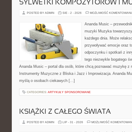
SYLWETKI KOMPOZYTORÓW I 
POSTED BY ADMIN
SIE - 2 - 2026
MOŻLIWOŚĆ KOMENTOWAN
Ananda Music – przewodnik
muzyki Muzyka towarzyszy
każdego dnia. Może relakso
przywoływać emocje oraz t
odpoczynku i spotkań z inn
tego niezwykle bogatego ś
Ananda Music – portal dla osób, które chcą poznawać muzykę z 
Instrumenty Muzyczne z Bliska i Jazz i Improwizacja. Ananda Mu
myślą o osobach ciekawych […]
CATEGORIES:
ARTYKUŁY SPONSOROWANE
KSIĄŻKI Z CAŁEGO ŚWIATA
POSTED BY ADMIN
LIP - 31 - 2026
MOŻLIWOŚĆ KOMENTOWAN