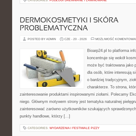
CATEGORIES:
PODŁOGI DREWNIANE I LAMINOWANE
DERMOKOSMETYKI I SKÓRA
PROBLEMATYCZNA
POSTED BY ADMIN
CZE - 20 - 2026
MOŻLIWOŚĆ KOMENTOWA
Bioarp24.pl to platforma in
koncentruje się wokół kosm
może być traktowana jako p
dla osób, które interesują
o bardziej tradycyjnym, zi
charakterze. To strona, któ
zainteresowanie produktami inspirowanymi ziołami. Polecamy Eko
niego. Głównym motywem strony jest tematyka naturalnej pielęgna
zainteresować zarówno użytkowników szukających sprawdzonych 
punkty handlowe, którzy […]
CATEGORIES:
WYDARZENIA I FESTIWALE PIZZY