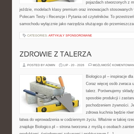
pojazdach stworzonych z m
jeździe, modelach klasy premium oraz innowacjach stosowanych
Polecam Testy i Recenzje i Pytania od czytelników. To przestrzeń 
samochodu wyłącznie jako narzędzia służącego do przemieszczan
CATEGORIES:
ARTYKUŁY SPONSOROWANE
ZDROWIE Z TALERZA
POSTED BY ADMIN
LIP - 20 - 2026
MOŻLIWOŚĆ KOMENTOWAN
Biologico.pl – inspiracje dl
Coraz więcej osób zwraca uw
talerz. Porównujemy składy
sposobie produkcji i zasta
pochodzeniem żywności. J
zdrowa kuchnia będzie rów
łatwa do wprowadzenia w codziennym życiu. Właśnie w takiej rze
znajduje Biologico.pl – strona tworzona z myślą o osobach zaint
produktami, świadomymi zakupami i praktycznym […]