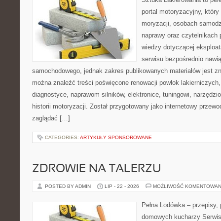
portal motoryzacyjny, który
moryzacji, osobach samodz
naprawy oraz czytelnikach
wiedzy dotyczącej eksploat
serwisu bezpośrednio nawią
samochodowego, jednak zakres publikowanych materiałów jest zn
można znaleźć treści poświęcone renowacji powłok lakierniczych
diagnostyce, naprawom silników, elektronice, tuningowi, narzędz
historii motoryzacji. Został przygotowany jako internetowy przew
zaglądać […]
CATEGORIES:
ARTYKUŁY SPONSOROWANE
ZDROWIE NA TALERZU
POSTED BY ADMIN
LIP - 22 - 2026
MOŻLIWOŚĆ KOMENTOWAN
Pełna Lodówka – przepisy, p
domowych kucharzy Serwis