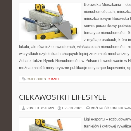
Borawska Mieszkania – ob
nieruchomościach, mieszka
mieszkaniowym Borawska M
serwis poradnikowy poświę
tematyce nieruchomości. S
z myślą o osobach, które i
lokalu, ale również o inwestorach, właścicielach nieruchomości, 
wszystkich czytelnikach chcących lepiej zrozumieć mechanizmy 
Zobacz także Rynek Nieruchomości w Polsce i Inwestowanie w N
można znaleźć merytoryczne publikacje dotyczące kupowania, s
CATEGORIES:
CHANEL
CIEKAWOSTKI I LIFESTYLE
POSTED BY ADMIN
LIP - 13 - 2026
MOŻLIWOŚĆ KOMENTOWAN
Ligi e-sportu – rozbudowany
turniejów i cyfrowej rywaliz