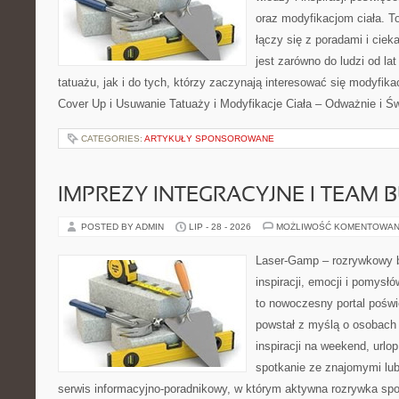
oraz modyfikacjom ciała. T
łączy się z poradami i cie
jest zarówno do ludzi od l
tatuażu, jak i do tych, którzy zaczynają interesować się modyfika
Cover Up i Usuwanie Tatuaży i Modyfikacje Ciała – Odważnie i Ś
CATEGORIES:
ARTYKUŁY SPONSOROWANE
IMPREZY INTEGRACYJNE I TEAM 
POSTED BY ADMIN
LIP - 28 - 2026
MOŻLIWOŚĆ KOMENTOWAN
Laser-Gamp – rozrywkowy b
inspiracji, emocji i pomys
to nowoczesny portal poświ
powstał z myślą o osobach
inspiracji na weekend, urlop
spotkanie ze znajomymi lub
serwis informacyjno-poradnikowy, w którym aktywna rozrywka spo