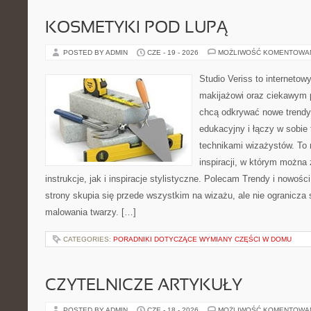
KOSMETYKI POD LUPĄ
POSTED BY ADMIN
CZE - 19 - 2026
MOŻLIWOŚĆ KOMENTOWA
Studio Veriss to internetow
makijażowi oraz ciekawym 
chcą odkrywać nowe trendy
edukacyjny i łączy w sobie
technikami wizażystów. To 
inspiracji, w którym można
instrukcje, jak i inspiracje stylistyczne. Polecam Trendy i nowoś
strony skupia się przede wszystkim na wizażu, ale nie ogranicza
malowania twarzy. […]
CATEGORIES:
PORADNIKI DOTYCZĄCE WYMIANY CZĘŚCI W DOMU
CZYTELNICZE ARTYKUŁY
POSTED BY ADMIN
CZE - 18 - 2026
MOŻLIWOŚĆ KOMENTOWA