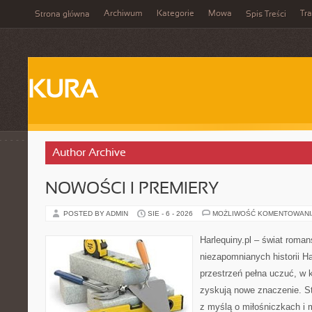
Archiwum
Kategorie
Mowa
Tr
Strona główna
Spis Treści
KURA
Author Archive
NOWOŚCI I PREMIERY
POSTED BY ADMIN
SIE - 6 - 2026
MOŻLIWOŚĆ KOMENTOWAN
Harlequiny.pl – świat roman
niezapomnianych historii Ha
przestrzeń pełna uczuć, w 
zyskują nowe znaczenie. S
z myślą o miłośniczkach i 