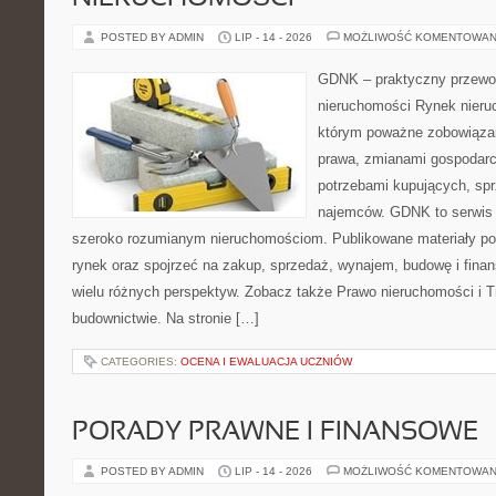
POSTED BY ADMIN
LIP - 14 - 2026
MOŻLIWOŚĆ KOMENTOWAN
GDNK – praktyczny przewod
nieruchomości Rynek nieru
którym poważne zobowiązan
prawa, zmianami gospodarc
potrzebami kupujących, sprz
najemców. GDNK to serwis 
szeroko rozumianym nieruchomościom. Publikowane materiały po
rynek oraz spojrzeć na zakup, sprzedaż, wynajem, budowę i fina
wielu różnych perspektyw. Zobacz także Prawo nieruchomości i Tr
budownictwie. Na stronie […]
CATEGORIES:
OCENA I EWALUACJA UCZNIÓW
PORADY PRAWNE I FINANSOWE
POSTED BY ADMIN
LIP - 14 - 2026
MOŻLIWOŚĆ KOMENTOWAN