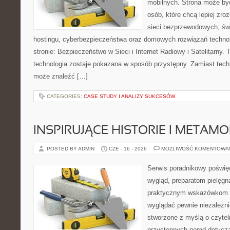
mobilnych. Strona może by
osób, które chcą lepiej zro
sieci bezprzewodowych, św
hostingu, cyberbezpieczeństwa oraz domowych rozwiązań techno
stronie: Bezpieczeństwo w Sieci i Internet Radiowy i Satelitarny. 
technologia zostaje pokazana w sposób przystępny. Zamiast tech
może znaleźć […]
CATEGORIES:
CASE STUDY I ANALIZY SUKCESÓW
INSPIRUJĄCE HISTORIE I METAM
POSTED BY ADMIN
CZE - 16 - 2026
MOŻLIWOŚĆ KOMENTOWA
Serwis poradnikowy poświęc
wygląd, preparatom pielęgn
praktycznym wskazówkom d
wyglądać pewnie niezależni
stworzone z myślą o czytel
przystępnych porad dotyc