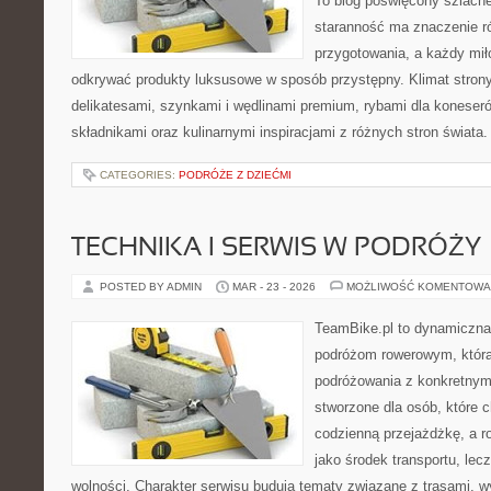
To blog poświęcony szlach
staranność ma znaczenie ró
przygotowania, a każdy mił
odkrywać produkty luksusowe w sposób przystępny. Klimat stron
delikatesami, szynkami i wędlinami premium, rybami dla koneser
składnikami oraz kulinarnymi inspiracjami z różnych stron świata
CATEGORIES:
PODRÓŻE Z DZIEĆMI
TECHNIKA I SERWIS W PODRÓŻY
POSTED BY ADMIN
MAR - 23 - 2026
MOŻLIWOŚĆ KOMENTOWA
TeamBike.pl to dynamiczna
podróżom rowerowym, która
podróżowania z konkretnym
stworzone dla osób, które c
codzienną przejażdżkę, a ro
jako środek transportu, lecz
wolności. Charakter serwisu budują tematy związane z trasami, 