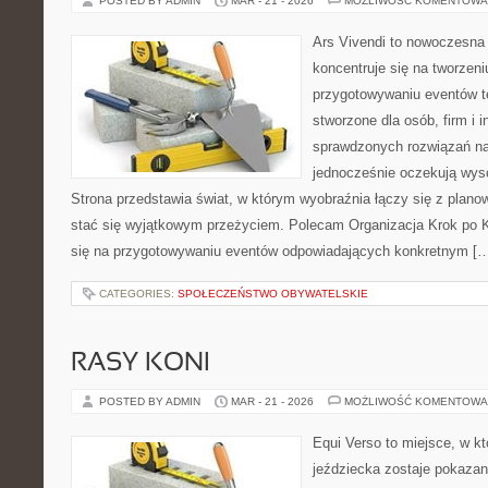
POSTED BY ADMIN
MAR - 21 - 2026
MOŻLIWOŚĆ KOMENTOWA
Ars Vivendi to nowoczesna 
koncentruje się na tworzen
przygotowywaniu eventów t
stworzone dla osób, firm i i
sprawdzonych rozwiązań na
jednocześnie oczekują wyso
Strona przedstawia świat, w którym wyobraźnia łączy się z plan
stać się wyjątkowym przeżyciem. Polecam Organizacja Krok po K
się na przygotowywaniu eventów odpowiadających konkretnym [
CATEGORIES:
SPOŁECZEŃSTWO OBYWATELSKIE
RASY KONI
POSTED BY ADMIN
MAR - 21 - 2026
MOŻLIWOŚĆ KOMENTOWA
Equi Verso to miejsce, w k
jeździecka zostaje pokazan