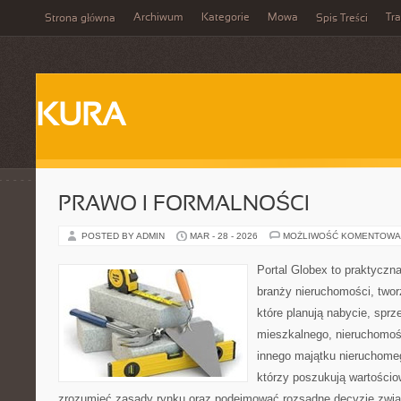
Archiwum
Kategorie
Mowa
Tr
Strona główna
Spis Treści
KURA
PRAWO I FORMALNOŚCI
POSTED BY ADMIN
MAR - 28 - 2026
MOŻLIWOŚĆ KOMENTOWA
Portal Globex to praktyczn
branży nieruchomości, two
które planują nabycie, spr
mieszkalnego, nieruchomośc
innego majątku nieruchomeg
którzy poszukują wartościow
zrozumieć zasady rynku oraz podejmować rozsądne decyzje zwią