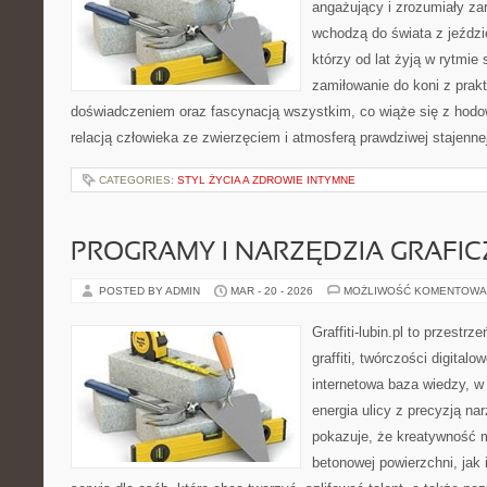
angażujący i zrozumiały za
wchodzą do świata z jeździe
którzy od lat żyją w rytmie 
zamiłowanie do koni z pra
doświadczeniem oraz fascynacją wszystkim, co wiąże się z hodow
relacją człowieka ze zwierzęciem i atmosferą prawdziwej stajenne
CATEGORIES:
STYL ŻYCIA A ZDROWIE INTYMNE
PROGRAMY I NARZĘDZIA GRAFIC
POSTED BY ADMIN
MAR - 20 - 2026
MOŻLIWOŚĆ KOMENTOWA
Graffiti-lubin.pl to przestr
graffiti, twórczości digitalo
internetowa baza wiedzy, w
energia ulicy z precyzją na
pokazuje, że kreatywność 
betonowej powierzchni, jak 