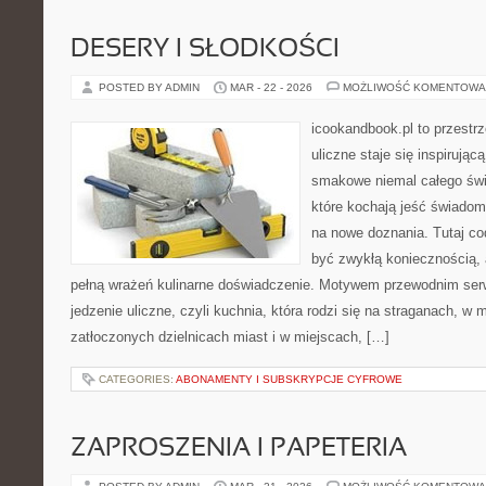
DESERY I SŁODKOŚCI
POSTED BY ADMIN
MAR - 22 - 2026
MOŻLIWOŚĆ KOMENTOWA
icookandbook.pl to przestr
uliczne staje się inspirując
smakowe niemal całego świa
które kochają jeść świadomi
na nowe doznania. Tutaj co
być zwykłą koniecznością,
pełną wrażeń kulinarne doświadczenie. Motywem przewodnim serw
jedzenie uliczne, czyli kuchnia, która rodzi się na straganach, w
zatłoczonych dzielnicach miast i w miejscach, […]
CATEGORIES:
ABONAMENTY I SUBSKRYPCJE CYFROWE
ZAPROSZENIA I PAPETERIA