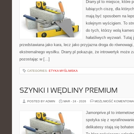
Drarry.pl to miejsce, które
lubiących ciszę, dla któryc
mają być sposobem na leps
kolejnym wyścigiem. To str
do tych, którzy wolą kamer
hałaśliwych wyzwań. Tutaj j
przedstawiana jako kara, lecz jako przyjazna droga do równowagi,
ekstremalnego wysiłku. Drarry.pl pokazuje, że introwertyk może 
pozostając w […]
CATEGORIES:
ETYKA MYŚLIWSKA
SZYNKI I WĘDLINY PREMIUM
POSTED BY ADMIN
MAR - 24 - 2026
MOŻLIWOŚĆ KOMENTOWA
Jamonprive.pl to interneto
spotyka się z wyrafinowan
delikatesy stają się bohater