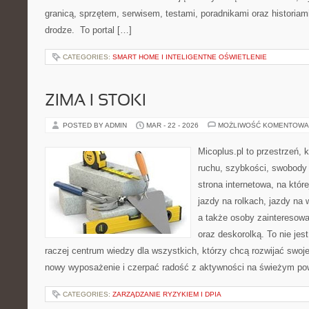
granicą, sprzętem, serwisem, testami, poradnikami oraz historiam
drodze. To portal […]
CATEGORIES:
SMART HOME I INTELIGENTNE OŚWIETLENIE
ZIMA I STOKI
POSTED BY ADMIN
MAR - 22 - 2026
MOŻLIWOŚĆ KOMENTOWA
Micoplus.pl to przestrzeń, 
ruchu, szybkości, swobody 
strona internetowa, na które
jazdy na rolkach, jazdy na 
a także osoby zainteresow
oraz deskorolką. To nie jest
raczej centrum wiedzy dla wszystkich, którzy chcą rozwijać swoj
nowy wyposażenie i czerpać radość z aktywności na świeżym pow
CATEGORIES:
ZARZĄDZANIE RYZYKIEM I DPIA