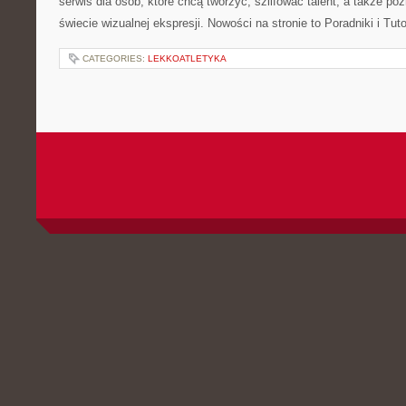
serwis dla osób, które chcą tworzyć, szlifować talent, a także 
świecie wizualnej ekspresji. Nowości na stronie to Poradniki i Tutor
CATEGORIES:
LEKKOATLETYKA