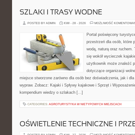
SZLAKI I TRASY WODNE
POSTED BY ADMIN
KWI - 28 - 2026
MOŻLIWOŚĆ KOMENTOWA
Portal poświęcony turystyc
przestrzeń dla osób, które 
wodą, naturą oraz ruchem. 
się wokół wycieczek kajak
użytkownik może znaleźć 
dotyczące organizacji woln
miejsce stworzone zarówno dla osób bez doświadczenia, jak i dl
wypraw. Zobacz: Kajaki i Spływy kajakowe i Sprzęt i Wyposażeni
kompendium wiedzy o szlakach […]
CATEGORIES:
AGROTURYSTYKA W NIETYPOWYCH MIEJSCACH
OŚWIETLENIE TECHNICZNE I PR
POSTED BY ADMIN
KWI - 27 - 2026
MOŻLIWOŚĆ KOMENTOWA