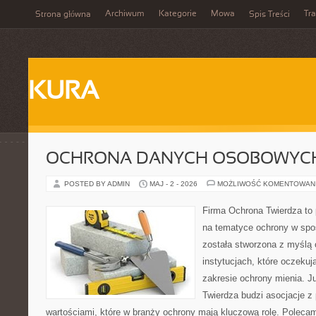
Archiwum
Kategorie
Mowa
Tr
Strona główna
Spis Treści
KURA
OCHRONA DANYCH OSOBOWYC
POSTED BY ADMIN
MAJ - 2 - 2026
MOŻLIWOŚĆ KOMENTOWAN
Firma Ochrona Twierdza to p
na tematyce ochrony w spo
została stworzona z myślą 
instytucjach, które oczeku
zakresie ochrony mienia. 
Twierdza budzi asocjacje z 
wartościami, które w branży ochrony mają kluczową rolę. Poleca