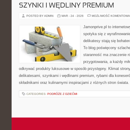
SZYNKI I WĘDLINY PREMIUM
POSTED BY ADMIN
MAR - 24 - 2026
MOŻLIWOŚĆ KOMENTOWA
Jamonprive.pl to interneto
spotyka się z wyrafinowan
delikatesy stają się bohater
To blog poświęcony szlach
staranność ma znaczenie ró
przygotowania, a każdy mił
odkrywać produkty luksusowe w sposób przystępny. Klimat stron
delikatesami, szynkami i wędlinami premium, rybami dla koneser
składnikami oraz kulinarnymi inspiracjami z różnych stron świata
CATEGORIES:
PODRÓŻE Z DZIEĆMI