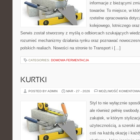
informacje z bieżącymi zmi
towarów. To miejsce, w któr
rzetelne opracowania dotyc
kolejowego, lotniczego oraz
Serwis został stworzony z myślą o odbiorcach szukających wiedzy
rozumieć mechanizmy działania rynku oraz poznawać nowoczesne
polskich realiach. Nowości na stronie to Transport i […]
CATEGORIES:
DOMOWA FERMENTACJA
KURTKI
POSTED BY ADMIN
MAR - 27 - 2026
MOŻLIWOŚĆ KOMENTOWA
Styl to nie wyłącznie spos
ale również pełnię swobody.
zakątek, w którym stylizacj
użytecznością, a szeroki a
coś na każdą okazję i każ