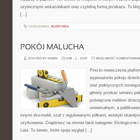
użytecznymi wskazówkami oraz czytelną formą przekazu. To blog,
[…]
CATEGORIES:
ROZRYWKA
POKÓJ MALUCHA
POSTED BY ADMIN
KWI - 1 - 2026
MOŻLIWOŚĆ KOMENTOWAN
Pino to nowoczesna platform
wyposażeniu pokoju dziecka
oraz praktycznych rozwiąz
główny przekaz serwisu pok
poświęcone meblom dzieci
uniwersalnym, a publikowan
innymi eko-mebli, szaf z regulowanymi półkami, estetyki skandy
użytkowania. Znajdziesz na stronie takie kategorie: Ekologiczne i
Lata. To serwis, które spaja wygląd […]