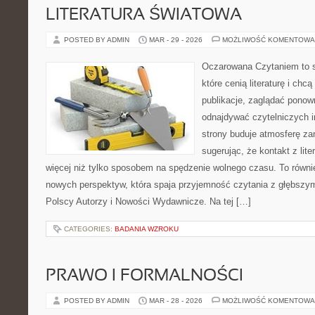
LITERATURA ŚWIATOWA
POSTED BY ADMIN
MAR - 29 - 2026
MOŻLIWOŚĆ KOMENTOWA
Oczarowana Czytaniem to s
które cenią literaturę i chcą
publikacje, zaglądać ponown
odnajdywać czytelniczych i
strony buduje atmosferę zan
sugerując, że kontakt z li
więcej niż tylko sposobem na spędzenie wolnego czasu. To równ
nowych perspektyw, która spaja przyjemność czytania z głębszy
Polscy Autorzy i Nowości Wydawnicze. Na tej […]
CATEGORIES:
BADANIA WZROKU
PRAWO I FORMALNOŚCI
POSTED BY ADMIN
MAR - 28 - 2026
MOŻLIWOŚĆ KOMENTOWA