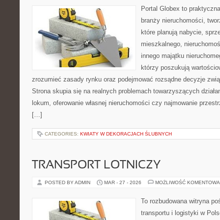
Portal Globex to praktyczn
branży nieruchomości, two
które planują nabycie, spr
mieszkalnego, nieruchomośc
innego majątku nieruchomeg
którzy poszukują wartościow
zrozumieć zasady rynku oraz podejmować rozsądne decyzje zwią
Strona skupia się na realnych problemach towarzyszących działa
lokum, oferowanie własnej nieruchomości czy najmowanie przestrze
[…]
CATEGORIES:
KWIATY W DEKORACJACH ŚLUBNYCH
TRANSPORT LOTNICZY
POSTED BY ADMIN
MAR - 27 - 2026
MOŻLIWOŚĆ KOMENTOWA
To rozbudowana witryna po
transportu i logistyki w Pol