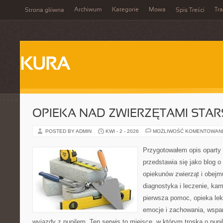
Archiwum
Kategorie
Mowa
Tr
Strona główna
Spis Treści
KURA
OPIEKA NAD ZWIERZĘTAMI STAR
POSTED BY ADMIN
KWI - 2 - 2026
MOŻLIWOŚĆ KOMENTOWAN
Przygotowałem opis oparty 
przedstawia się jako blog o
opiekunów zwierząt i obejmu
diagnostyka i leczenie, kar
pierwsza pomoc, opieka lek
emocje i zachowania, wspar
wyjazdy z pupilem. Ten serwis to miejsce, w którym troska o pupi