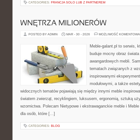
CATEGORIES:
FRANCJA SOLO LUB Z PARTNEREM
WNĘTRZA MILIONERÓW
POSTED BY ADMIN
MAR - 30 - 2026
MOŻLIWOŚĆ KOMENTOWA
Meble-galant.pl to serwis, 
buduje mocny obraz świata 
awangardowych mebli. Sama
tematach związanych z wzo
inspirowanymi eksperyment
modułowymi, a także estet
widocznych tematów pojawiają się między innymi meble inspirow
światem zwierząt, recyklingiem, luksusem, ergonomią, sztuką uży
wzornictwa. Polecam Nietypowe i ekstrawaganckie meble i Meble 
dla osób, które […]
CATEGORIES:
BLOG