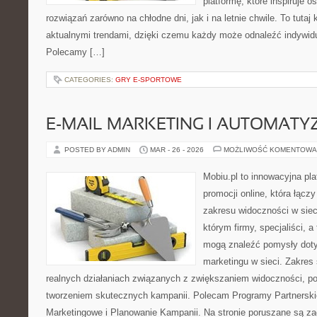
platformę, które inspiruje 
rozwiązań zarówno na chłodne dni, jak i na letnie chwile. To tutaj 
aktualnymi trendami, dzięki czemu każdy może odnaleźć indywidua
Polecamy […]
CATEGORIES:
GRY E-SPORTOWE
E-MAIL MARKETING I AUTOMATY
POSTED BY ADMIN
MAR - 26 - 2026
MOŻLIWOŚĆ KOMENTOWA
Mobiu.pl to innowacyjna pl
promocji online, która łącz
zakresu widoczności w siec
którym firmy, specjaliści, a
mogą znaleźć pomysły dot
marketingu w sieci. Zakres 
realnych działaniach związanych z zwiększaniem widoczności, p
tworzeniem skutecznych kampanii. Polecam Programy Partnerskie i 
Marketingowe i Planowanie Kampanii. Na stronie poruszane są z