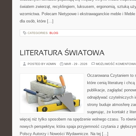
światem zwierząt, recyklingiem, luksusem, ergonomią, sztuką uży
wzornictwa. Polecam Nietypowe i ekstrawaganckie meble i Meble 
dla osób, które […]
CATEGORIES:
BLOG
LITERATURA ŚWIATOWA
POSTED BY ADMIN
MAR - 29 - 2026
MOŻLIWOŚĆ KOMENTOWA
Oczarowana Czytaniem to s
które cenią literaturę i chcą
publikacje, zaglądać ponown
odnajdywać czytelniczych i
strony buduje atmosferę zan
sugerując, że kontakt z li
więcej niż tylko sposobem na spędzenie wolnego czasu. To równ
nowych perspektyw, która spaja przyjemność czytania z głębszy
Polscy Autorzy i Nowości Wydawnicze. Na tej […]