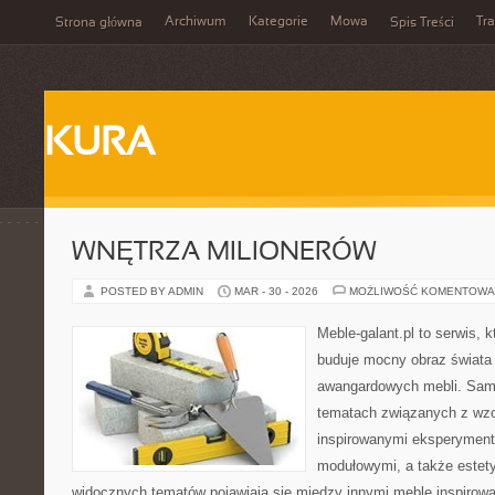
Archiwum
Kategorie
Mowa
Tr
Strona główna
Spis Treści
KURA
WNĘTRZA MILIONERÓW
POSTED BY ADMIN
MAR - 30 - 2026
MOŻLIWOŚĆ KOMENTOWA
Meble-galant.pl to serwis, 
buduje mocny obraz świata 
awangardowych mebli. Sama
tematach związanych z wzo
inspirowanymi eksperyment
modułowymi, a także estet
widocznych tematów pojawiają się między innymi meble inspirow