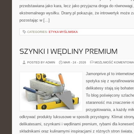
przedstawiana jako kara, lecz jako przyjazna droga do równowagi,
ekstremalnego wysiłku. Drarry.pl pokazuje, że introwertyk może 
pozostając w […]
CATEGORIES:
ETYKA MYŚLIWSKA
SZYNKI I WĘDLINY PREMIUM
POSTED BY ADMIN
MAR - 24 - 2026
MOŻLIWOŚĆ KOMENTOWA
Jamonprive.pl to interneto
spotyka się z wyrafinowan
delikatesy stają się bohater
To blog poświęcony szlach
staranność ma znaczenie ró
przygotowania, a każdy mił
odkrywać produkty luksusowe w sposób przystępny. Klimat stron
delikatesami, szynkami i wędlinami premium, rybami dla koneser
składnikami oraz kulinarnymi inspiracjami z różnych stron świata