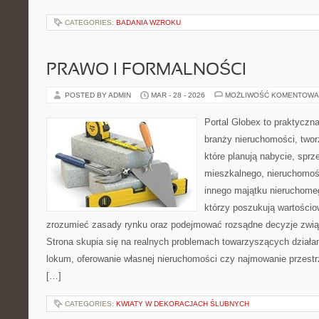
CATEGORIES:
BADANIA WZROKU
PRAWO I FORMALNOŚCI
POSTED BY ADMIN
MAR - 28 - 2026
MOŻLIWOŚĆ KOMENTOWA
Portal Globex to praktyczn
branży nieruchomości, two
które planują nabycie, spr
mieszkalnego, nieruchomośc
innego majątku nieruchomeg
którzy poszukują wartościow
zrozumieć zasady rynku oraz podejmować rozsądne decyzje zwią
Strona skupia się na realnych problemach towarzyszących działa
lokum, oferowanie własnej nieruchomości czy najmowanie przestrze
[…]
CATEGORIES:
KWIATY W DEKORACJACH ŚLUBNYCH