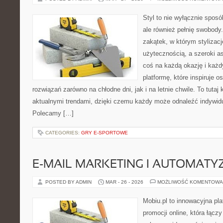
Styl to nie wyłącznie spos
ale również pełnię swobody.
zakątek, w którym stylizacj
użytecznością, a szeroki a
coś na każdą okazję i każ
platformę, które inspiruje 
rozwiązań zarówno na chłodne dni, jak i na letnie chwile. To tutaj 
aktualnymi trendami, dzięki czemu każdy może odnaleźć indywidua
Polecamy […]
CATEGORIES:
GRY E-SPORTOWE
E-MAIL MARKETING I AUTOMATY
POSTED BY ADMIN
MAR - 26 - 2026
MOŻLIWOŚĆ KOMENTOWA
Mobiu.pl to innowacyjna pl
promocji online, która łącz