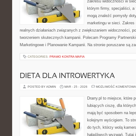
zakresu widoczności w siec
którym firmy, specjaliści, a
mogą znaleźć pomysły dot
marketingu w sieci. Zakres 
realnych działaniach związanych z zwiększaniem widoczności, p
tworzeniem skutecznych kampanii. Polecam Programy Partnerskie i 
Marketingowe i Planowanie Kampanii. Na stronie poruszane są z
CATEGORIES:
PRAWO KONTRA MAFIA
DIETA DLA INTROWERTYKA
POSTED BY ADMIN
MAR - 25 - 2026
MOŻLIWOŚĆ KOMENTOWA
Drarry.pl to miejsce, które
lubiących ciszę, dla któryc
mają być sposobem na leps
kolejnym wyścigiem. To str
do tych, którzy wolą kamer
hałaśliwych wyzwań. Tutaj j