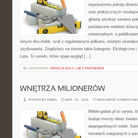
wyposażeniu pokoju dziecka
oraz praktycznych rozwiąz
główny przekaz serwisu pok
poświęcone meblom dzieci
uniwersalnym, a publikowan
innymi eko-mebli, szaf z regulowanymi półkami, estetyki skandy
użytkowania. Znajdziesz na stronie takie kategorie: Ekologiczne i
Lata. To serwis, które spaja wygląd […]
CATEGORIES:
FRANCJA SOLO LUB Z PARTNEREM
WNĘTRZA MILIONERÓW
POSTED BY ADMIN
MAR - 30 - 2026
MOŻLIWOŚĆ KOMENTOWA
Meble-galant.pl to serwis, 
buduje mocny obraz świata 
awangardowych mebli. Sama
tematach związanych z wzo