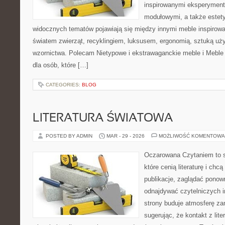
inspirowanymi eksperyment
modułowymi, a także estet
widocznych tematów pojawiają się między innymi meble inspirow
światem zwierząt, recyklingiem, luksusem, ergonomią, sztuką uży
wzornictwa. Polecam Nietypowe i ekstrawaganckie meble i Meble 
dla osób, które […]
CATEGORIES:
BLOG
LITERATURA ŚWIATOWA
POSTED BY ADMIN
MAR - 29 - 2026
MOŻLIWOŚĆ KOMENTOWA
Oczarowana Czytaniem to s
które cenią literaturę i chcą
publikacje, zaglądać ponown
odnajdywać czytelniczych i
strony buduje atmosferę zan
sugerując, że kontakt z li