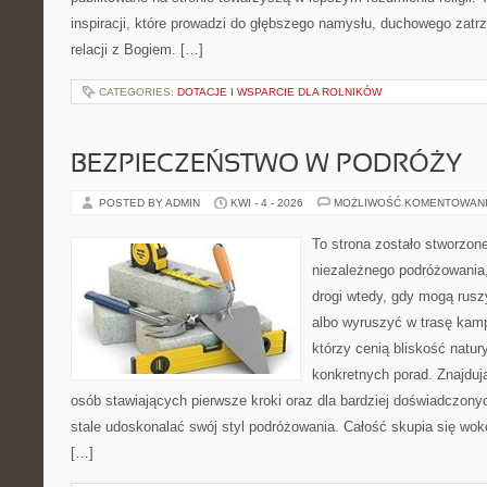
inspiracji, które prowadzi do głębszego namysłu, duchowego zat
relacji z Bogiem. […]
CATEGORIES:
DOTACJE I WSPARCIE DLA ROLNIKÓW
BEZPIECZEŃSTWO W PODRÓŻY
POSTED BY ADMIN
KWI - 4 - 2026
MOŻLIWOŚĆ KOMENTOWAN
To strona zostało stworzon
niezależnego podróżowania, 
drogi wtedy, gdy mogą rusz
albo wyruszyć w trasę kamp
którzy cenią bliskość natur
konkretnych porad. Znajdują
osób stawiających pierwsze kroki oraz dla bardziej doświadczony
stale udoskonalać swój styl podróżowania. Całość skupia się wokó
[…]