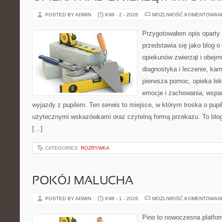
POSTED BY ADMIN
KWI - 2 - 2026
MOŻLIWOŚĆ KOMENTOWAN
Przygotowałem opis oparty 
przedstawia się jako blog o
opiekunów zwierząt i obejmu
diagnostyka i leczenie, kar
pierwsza pomoc, opieka lek
emocje i zachowania, wspar
wyjazdy z pupilem. Ten serwis to miejsce, w którym troska o pupi
użytecznymi wskazówkami oraz czytelną formą przekazu. To blog,
[…]
CATEGORIES:
ROZRYWKA
POKÓJ MALUCHA
POSTED BY ADMIN
KWI - 1 - 2026
MOŻLIWOŚĆ KOMENTOWAN
Pino to nowoczesna platform