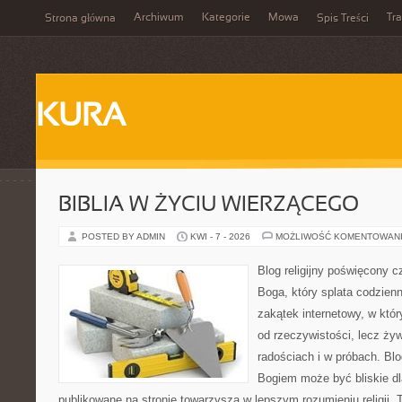
Archiwum
Kategorie
Mowa
Tr
Strona główna
Spis Treści
KURA
BIBLIA W ŻYCIU WIERZĄCEGO
POSTED BY ADMIN
KWI - 7 - 2026
MOŻLIWOŚĆ KOMENTOWAN
Blog religijny poświęcony 
Boga, który splata codzien
zakątek internetowy, w któr
od rzeczywistości, lecz ży
radościach i w próbach. Blo
Bogiem może być bliskie dl
publikowane na stronie towarzyszą w lepszym rozumieniu religii. 