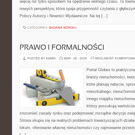
więcej niż tylko sposobem na spędzenie wolnego czasu. To równ
nowych perspektyw, która spaja przyjemność czytania z głębszy
Polscy Autorzy i Nowości Wydawnicze. Na tej […]
CATEGORIES:
BADANIA WZROKU
PRAWO I FORMALNOŚCI
POSTED BY ADMIN
MAR - 28 - 2026
MOŻLIWOŚĆ KOMENTOWA
Portal Globex to praktyczn
branży nieruchomości, two
które planują nabycie, spr
mieszkalnego, nieruchomośc
innego majątku nieruchomeg
którzy poszukują wartościow
zrozumieć zasady rynku oraz podejmować rozsądne decyzje zwią
Strona skupia się na realnych problemach towarzyszących działa
lokum, oferowanie własnej nieruchomości czy najmowanie przestrze
[…]