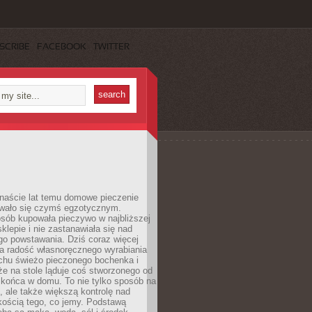
SCRIBE
FACEBOOK
TWITTER
anaście lat temu domowe pieczenie
wało się czymś egzotycznym.
sób kupowała pieczywo w najbliższej
sklepie i nie zastanawiała się nad
go powstawania. Dziś coraz więcej
a radość własnoręcznego wyrabiania
achu świeżo pieczonego bochenka i
 że na stole ląduje coś stworzonego od
 końca w domu. To nie tylko sposób na
 ale także większą kontrolę nad
kością tego, co jemy. Podstawą