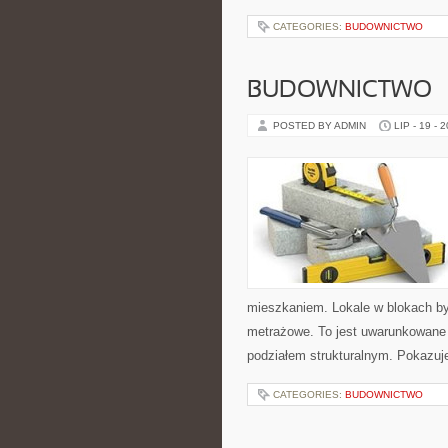
CATEGORIES:
BUDOWNICTWO
BUDOWNICTWO
POSTED BY ADMIN
LIP - 19 - 
mieszkaniem. Lokale w blokach byt
metrażowe. To jest uwarunkowane 
podziałem strukturalnym. Pokazuj
CATEGORIES:
BUDOWNICTWO