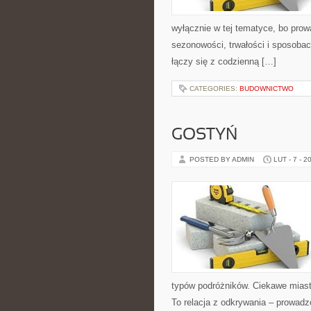
wyłącznie w tej tematyce, bo prow
sezonowości, trwałości i sposoba
łączy się z codzienną […]
CATEGORIES:
BUDOWNICTWO
GOSTYŃ
POSTED BY ADMIN
LUT - 7 - 2
typów podróżników. Ciekawe miasta 
To relacja z odkrywania – prowadz