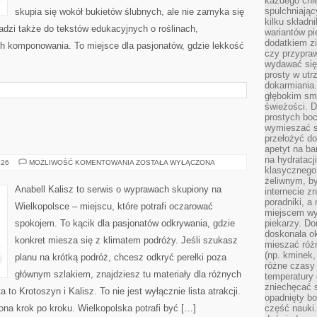
każdego chle
spulchniając
skupia się wokół bukietów ślubnych, ale nie zamyka się
kilku skład
adzi także do tekstów edukacyjnych o roślinach,
wariantów pi
dodatkiem z
ch komponowania. To miejsce dla pasjonatów, gdzie lekkość
czy przypra
wydawać się
prosty w utr
dokarmiania
głębokim sma
świeżości. 
prostych bo
wymieszać sk
przełożyć do
apetyt na ba
na hydratacj
GOSTYŃ
026
MOŻLIWOŚĆ KOMENTOWANIA
ZOSTAŁA WYŁĄCZONA
klasycznego 
żeliwnym, by
Anabell Kalisz to serwis o wyprawach skupiony na
internecie z
poradniki, a
Wielkopolsce – miejscu, które potrafi oczarować
miejscem w
spokojem. To kącik dla pasjonatów odkrywania, gdzie
piekarzy. Do
doskonała o
konkret miesza się z klimatem podróży. Jeśli szukasz
mieszać róż
(np. kminek,
planu na krótką podróż, chcesz odkryć perełki poza
różne czasy 
głównym szlakiem, znajdziesz tu materiały dla różnych
temperatury 
zniechęcać 
to Krotoszyn i Kalisz. To nie jest wyłącznie lista atrakcji.
opadnięty bo
ona krok po kroku. Wielkopolska potrafi być […]
część nauki