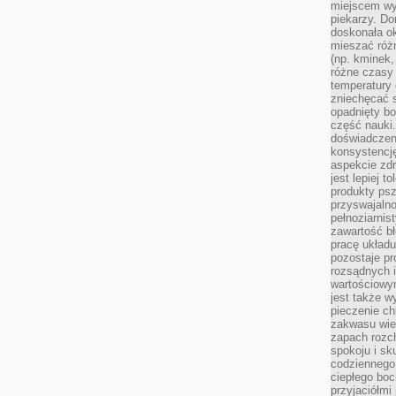
miejscem w
piekarzy. Do
doskonała o
mieszać róż
(np. kminek,
różne czasy 
temperatury 
zniechęcać 
opadnięty bo
część nauki
doświadczeni
konsystencję
aspekcie zd
jest lepiej 
produkty psz
przyswajaln
pełnoziarnis
zawartość bł
pracę układ
pozostaje p
rozsądnych i
wartościowy
jest także w
pieczenie ch
zakwasu wiec
zapach rozc
spokoju i sk
codziennego
ciepłego boc
przyjaciółmi