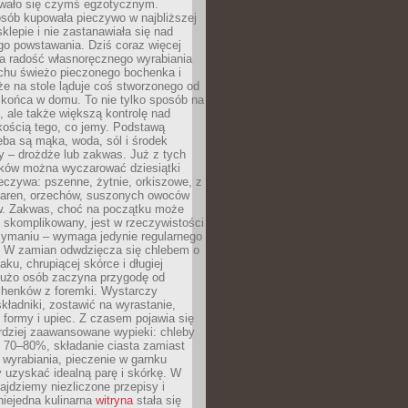
wało się czymś egzotycznym.
sób kupowała pieczywo w najbliższej
sklepie i nie zastanawiała się nad
go powstawania. Dziś coraz więcej
a radość własnoręcznego wyrabiania
achu świeżo pieczonego bochenka i
 że na stole ląduje coś stworzonego od
 końca w domu. To nie tylko sposób na
 ale także większą kontrolę nad
kością tego, co jemy. Podstawą
ba są mąka, woda, sól i środek
y – drożdże lub zakwas. Już z tych
ników można wyczarować dziesiątki
eczywa: pszenne, żytnie, orkiszowe, z
iaren, orzechów, suszonych owoców
w. Zakwas, choć na początku może
 skomplikowany, jest w rzeczywistości
zymaniu – wymaga jedynie regularnego
. W zamian odwdzięcza się chlebem o
ku, chrupiącej skórce i długiej
Dużo osób zaczyna przygodę od
chenków z foremki. Wystarczy
ładniki, zostawić na wyrastanie,
 formy i upiec. Z czasem pojawia się
rdziej zaawansowane wypieki: chleby
i 70–80%, składanie ciasta zamiast
wyrabiania, pieczenie w garnku
 uzyskać idealną parę i skórkę. W
najdziemy niezliczone przepisy i
 niejedna kulinarna
witryna
stała się