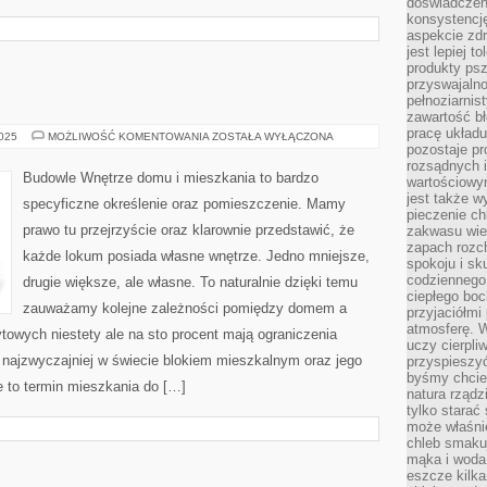
doświadczeni
konsystencję
aspekcie zd
jest lepiej 
produkty psz
przyswajaln
pełnoziarnis
zawartość bł
pracę układ
BUDOWNICTWO
2025
MOŻLIWOŚĆ KOMENTOWANIA
ZOSTAŁA WYŁĄCZONA
pozostaje p
rozsądnych i
Budowle Wnętrze domu i mieszkania to bardzo
wartościowy
jest także w
specyficzne określenie oraz pomieszczenie. Mamy
pieczenie ch
prawo tu przejrzyście oraz klarownie przedstawić, że
zakwasu wiec
zapach rozc
każde lokum posiada własne wnętrze. Jedno mniejsze,
spokoju i sk
codziennego
drugie większe, ale własne. To naturalnie dzięki temu
ciepłego boc
zauważamy kolejne zależności pomiędzy domem a
przyjaciółmi
atmosferę. 
owych niestety ale na sto procent mają ograniczenia
uczy cierpli
najzwyczajniej w świecie blokiem mieszkalnym oraz jego
przyspieszyć
byśmy chcie
e to termin mieszkania do […]
natura rząd
tylko starać 
może właśni
chleb smakuj
mąka i woda,
eszcze kilk