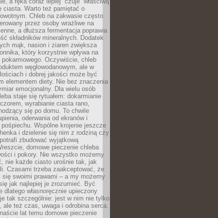
e, a ręka coraz lepiej “czuje” właściwą
 ciasta. Warto też pamiętać o
rowotnym. Chleb na zakwasie często
tolerowany przez osoby wrażliwe na
enne, a dłuższa fermentacja poprawia
ość składników mineralnych. Dodatek
tych mąk, nasion i ziaren zwiększa
onnika, który korzystnie wpływa na
u pokarmowego. Oczywiście, chleb
roduktem węglowodanowym, ale w
lościach i dobrej jakości może być
m elementem diety. Nie bez znaczenia
ymiar emocjonalny. Dla wielu osób
leba staje się rytuałem: dokarmianie
zorem, wyrabianie ciasta rano,
hodzący się po domu. To chwile
upienia, oderwania od ekranów i
 pośpiechu. Wspólne krojenie jeszcze
henka i dzielenie się nim z rodziną czy
 potrafi zbudować wyjątkową
Wreszcie, domowe pieczenie chleba
wości i pokory. Nie wszystko możemy
, nie każde ciasto urośnie tak, jak
li. Czasami trzeba zaakceptować, że
zi się swoimi prawami – a my możemy
się jak najlepiej je zrozumieć. Być
e dlatego własnoręcznie upieczony
e tak szczególnie: jest w nim nie tylko
 ale też czas, uwaga i odrobina serca.
anaście lat temu domowe pieczenie