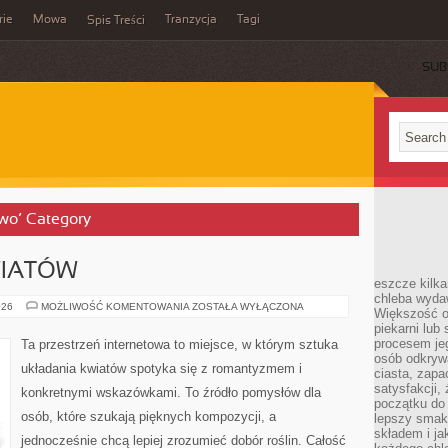
rie
Mowa
Tranzycja
Tagi
Spis Treści
SUB
two’ Category
WIATÓW
eszcze kilk
chleba wyda
PIELĘGNACJA
026
MOŻLIWOŚĆ KOMENTOWANIA
ZOSTAŁA WYŁĄCZONA
Większość o
KWIATÓW
piekarni lub 
procesem je
Ta przestrzeń internetowa to miejsce, w którym sztuka
osób odkryw
układania kwiatów spotyka się z romantyzmem i
ciasta, zap
satysfakcji,
konkretnymi wskazówkami. To źródło pomysłów dla
początku do
osób, które szukają pięknych kompozycji, a
lepszy smak,
składem i ja
jednocześnie chcą lepiej zrozumieć dobór roślin. Całość