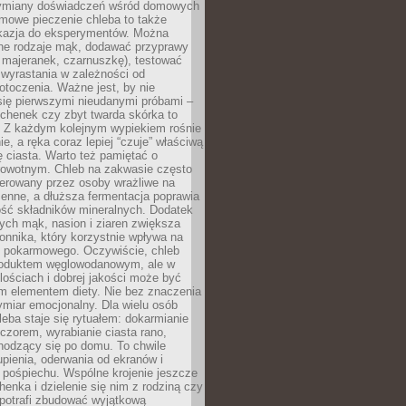
ymiany doświadczeń wśród domowych
mowe pieczenie chleba to także
kazja do eksperymentów. Można
ne rodzaje mąk, dodawać przyprawy
 majeranek, czarnuszkę), testować
wyrastania w zależności od
otoczenia. Ważne jest, by nie
się pierwszymi nieudanymi próbami –
chenek czy zbyt twarda skórka to
. Z każdym kolejnym wypiekiem rośnie
e, a ręka coraz lepiej “czuje” właściwą
 ciasta. Warto też pamiętać o
rowotnym. Chleb na zakwasie często
tolerowany przez osoby wrażliwe na
enne, a dłuższa fermentacja poprawia
ość składników mineralnych. Dodatek
tych mąk, nasion i ziaren zwiększa
onnika, który korzystnie wpływa na
u pokarmowego. Oczywiście, chleb
roduktem węglowodanowym, ale w
lościach i dobrej jakości może być
m elementem diety. Nie bez znaczenia
ymiar emocjonalny. Dla wielu osób
leba staje się rytuałem: dokarmianie
zorem, wyrabianie ciasta rano,
hodzący się po domu. To chwile
upienia, oderwania od ekranów i
 pośpiechu. Wspólne krojenie jeszcze
henka i dzielenie się nim z rodziną czy
 potrafi zbudować wyjątkową