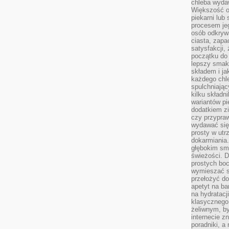
chleba wyda
Większość o
piekarni lub 
procesem je
osób odkryw
ciasta, zap
satysfakcji,
początku do
lepszy smak,
składem i ja
każdego chle
spulchniając
kilku skład
wariantów pi
dodatkiem z
czy przypra
wydawać się
prosty w utr
dokarmiania
głębokim sma
świeżości. 
prostych bo
wymieszać sk
przełożyć do
apetyt na ba
na hydratacj
klasycznego 
żeliwnym, by
internecie z
poradniki, a