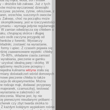
ba są mąka, woda, sól i środek
y – drożdże lub zakwas. Już z tych
ników można wyczarować dziesiątki
eczywa: pszenne, żytnie, orkiszowe, z
iaren, orzechów, suszonych owoców
w. Zakwas, choć na początku może
 skomplikowany, jest w rzeczywistości
zymaniu – wymaga jedynie regularnego
. W zamian odwdzięcza się chlebem o
ku, chrupiącej skórce i długiej
Dużo osób zaczyna przygodę od
chenków z foremki. Wystarczy
ładniki, zostawić na wyrastanie,
 formy i upiec. Z czasem pojawia się
rdziej zaawansowane wypieki: chleby
i 70–80%, składanie ciasta zamiast
wyrabiania, pieczenie w garnku
 uzyskać idealną parę i skórkę. W
najdziemy niezliczone przepisy i
 niejedna kulinarna
witryna
stała się
ymiany doświadczeń wśród domowych
mowe pieczenie chleba to także
kazja do eksperymentów. Można
ne rodzaje mąk, dodawać przyprawy
 majeranek, czarnuszkę), testować
wyrastania w zależności od
otoczenia. Ważne jest, by nie
się pierwszymi nieudanymi próbami –
chenek czy zbyt twarda skórka to
. Z każdym kolejnym wypiekiem rośnie