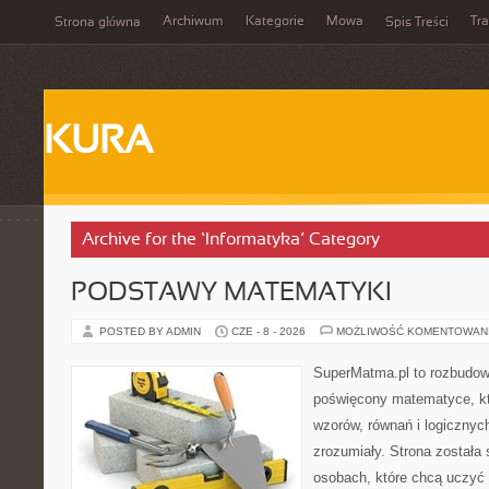
Archiwum
Kategorie
Mowa
Tr
Strona główna
Spis Treści
KURA
Archive for the ‘Informatyka’ Category
PODSTAWY MATEMATYKI
POSTED BY ADMIN
CZE - 8 - 2026
MOŻLIWOŚĆ KOMENTOWAN
SuperMatma.pl to rozbudow
poświęcony matematyce, któ
wzorów, równań i logicznyc
zrozumiały. Strona została
osobach, które chcą uczyć 