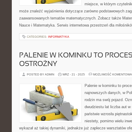
miejsce, w którym czytelni
może znaleźć wyjaśnienia dotyczące zarówno podstawowych zagad
zaawansowanych tematów matematycznych. Zobacz także Matema
Nauce i Matematyka. Serwis internetowa przestrzeń dla miłośnikó
CATEGORIES:
INFORMATYKA
PALENIE W KOMINKU TO PROCE
OSTROŻNY
POSTED BY ADMIN
WRZ - 21 - 2025
MOŻLIWOŚĆ KOMENTOWA
Palenie w kominku to proce
najnowszych danych, w Pol
rodzin ma swój pojazd. Ozn
dwudziestu lat liczba aut 
państwie wzrosła piętnastok
niestety, pomimo wielu inwe
wykazał aż takiej dynamiki, jednakże już zaplecze warsztatów o