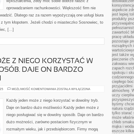
wykształcenia, żeby móc sobie dobrze radzić z
doświadczeni
OSÓB
konsystencję
ROZPOCZYNA
oprowadzaniem rachunkowości. Większość firm nie
aspekcie zd
jest lepiej 
owadzić. Dlatego raz za razem wypożyczają one usługi biura
produkty psz
 z tym kłopotem. Jeżeli chodzi o miasteczko Sosnowiec, to
przyswajaln
pełnoziarnis
iec, […]
zawartość bł
pracę układ
pozostaje p
rozsądnych i
wartościowy
jest także w
pieczenie ch
ŻE Z NIEGO KORZYSTAĆ W
zakwasu wiec
zapach rozc
SÓB. DAJE ON BARDZO
spokoju i sk
codziennego
I
ciepłego boc
przyjaciółmi
KAŻDY
025
MOŻLIWOŚĆ KOMENTOWANIA
ZOSTAŁA WYŁĄCZONA
atmosferę. 
JEDEN
uczy cierpli
MOŻE
Z
przyspieszyć
Każdy jeden może z niego korzystać w dowolny tryb.
NIEGO
byśmy chcie
KORZYSTAĆ
Daje on bardzo dużo możliwości Każdy jeden może z
natura rząd
W
SAMOWOLNY
tylko starać 
niego posługiwać się w dowolny sposób. Daje on bardzo
SPOSÓB.
może właśni
DAJE
dużo możności, zarówno postaciom fizycznym w
chleb smakuj
ON
BARDZO
mąka i woda,
DUŻO
rozmaitym wieku, jak i przedsiębiorcom. Firmy mogą
eszcze kilk
MOŻNOŚCI