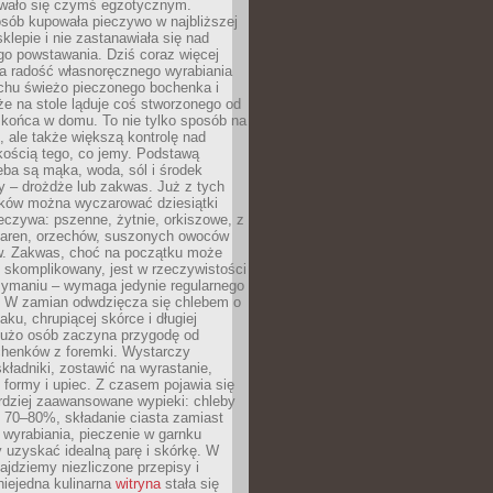
wało się czymś egzotycznym.
sób kupowała pieczywo w najbliższej
sklepie i nie zastanawiała się nad
go powstawania. Dziś coraz więcej
a radość własnoręcznego wyrabiania
achu świeżo pieczonego bochenka i
 że na stole ląduje coś stworzonego od
 końca w domu. To nie tylko sposób na
 ale także większą kontrolę nad
kością tego, co jemy. Podstawą
ba są mąka, woda, sól i środek
y – drożdże lub zakwas. Już z tych
ników można wyczarować dziesiątki
eczywa: pszenne, żytnie, orkiszowe, z
iaren, orzechów, suszonych owoców
w. Zakwas, choć na początku może
 skomplikowany, jest w rzeczywistości
zymaniu – wymaga jedynie regularnego
. W zamian odwdzięcza się chlebem o
ku, chrupiącej skórce i długiej
Dużo osób zaczyna przygodę od
chenków z foremki. Wystarczy
ładniki, zostawić na wyrastanie,
 formy i upiec. Z czasem pojawia się
rdziej zaawansowane wypieki: chleby
i 70–80%, składanie ciasta zamiast
wyrabiania, pieczenie w garnku
 uzyskać idealną parę i skórkę. W
najdziemy niezliczone przepisy i
 niejedna kulinarna
witryna
stała się