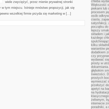
chleba wyda
wiele zwyciężyć, przez mienie prywatnej stronki
Większość o
y w tym miejscu. Istnieje mnóstwo propozycji, jak się
piekarni lub 
procesem je
pewno wszelkiej firmie przyda się marketing w […]
osób odkryw
ciasta, zap
satysfakcji,
początku do
lepszy smak,
składem i ja
każdego chle
spulchniając
kilku skład
wariantów pi
dodatkiem z
czy przypra
wydawać się
prosty w utr
dokarmiania
głębokim sma
świeżości. 
prostych bo
wymieszać sk
przełożyć do
apetyt na ba
na hydratacj
klasycznego 
żeliwnym, by
internecie z
poradniki, a