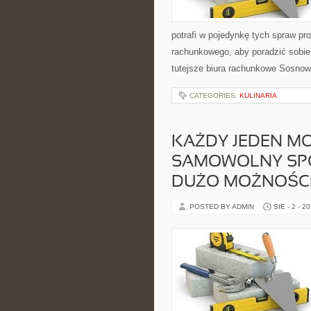
potrafi w pojedynkę tych spraw pr
rachunkowego, aby poradzić sobie
tutejsze biura rachunkowe Sosnow
CATEGORIES:
KULINARIA
KAŻDY JEDEN MO
SAMOWOLNY SPO
DUŻO MOŻNOŚC
POSTED BY ADMIN
SIE - 2 - 2