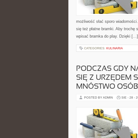
możliwość słać sporo wiadomości.
się też płatne bramki. Aby trochę 
wpisać bramka do play. Dzięki […]
CATEGORIES:
KULINARIA
PODCZAS GDY N
SIĘ Z URZĘDEM 
MNÓSTWO OSÓB
POSTED BY ADMIN
SIE - 28 - 