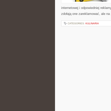
internetowej i odpowiedniej reklam
zdołają one zareklamować, ale na 
CATEGORIES:
KULINARIA