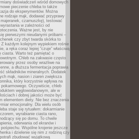
ymiany doświadczeń wśród domowych
mowe pieczenie chleba to także
kazja do eksperymentów. Można
ne rodzaje mąk, dodawać przyprawy
 majeranek, czarnuszkę), testować
wyrastania w zależności od
otoczenia. Ważne jest, by nie
się pierwszymi nieudanymi próbami –
chenek czy zbyt twarda skórka to
. Z każdym kolejnym wypiekiem rośnie
e, a ręka coraz lepiej “czuje” właściwą
 ciasta. Warto też pamiętać o
rowotnym. Chleb na zakwasie często
tolerowany przez osoby wrażliwe na
enne, a dłuższa fermentacja poprawia
ość składników mineralnych. Dodatek
tych mąk, nasion i ziaren zwiększa
onnika, który korzystnie wpływa na
u pokarmowego. Oczywiście, chleb
roduktem węglowodanowym, ale w
lościach i dobrej jakości może być
m elementem diety. Nie bez znaczenia
ymiar emocjonalny. Dla wielu osób
leba staje się rytuałem: dokarmianie
zorem, wyrabianie ciasta rano,
hodzący się po domu. To chwile
upienia, oderwania od ekranów i
 pośpiechu. Wspólne krojenie jeszcze
henka i dzielenie się nim z rodziną czy
 potrafi zbudować wyjątkową