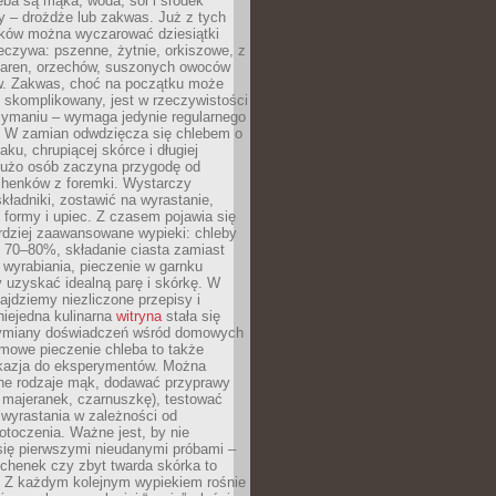
ba są mąka, woda, sól i środek
y – drożdże lub zakwas. Już z tych
ników można wyczarować dziesiątki
eczywa: pszenne, żytnie, orkiszowe, z
iaren, orzechów, suszonych owoców
w. Zakwas, choć na początku może
 skomplikowany, jest w rzeczywistości
zymaniu – wymaga jedynie regularnego
. W zamian odwdzięcza się chlebem o
ku, chrupiącej skórce i długiej
Dużo osób zaczyna przygodę od
chenków z foremki. Wystarczy
ładniki, zostawić na wyrastanie,
 formy i upiec. Z czasem pojawia się
rdziej zaawansowane wypieki: chleby
i 70–80%, składanie ciasta zamiast
wyrabiania, pieczenie w garnku
 uzyskać idealną parę i skórkę. W
najdziemy niezliczone przepisy i
 niejedna kulinarna
witryna
stała się
ymiany doświadczeń wśród domowych
mowe pieczenie chleba to także
kazja do eksperymentów. Można
ne rodzaje mąk, dodawać przyprawy
 majeranek, czarnuszkę), testować
wyrastania w zależności od
otoczenia. Ważne jest, by nie
się pierwszymi nieudanymi próbami –
chenek czy zbyt twarda skórka to
. Z każdym kolejnym wypiekiem rośnie