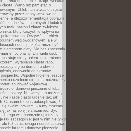
e, a ręka coraz lepiej “czuje” właściwą
 ciasta. Warto też pamiętać o
rowotnym. Chleb na zakwasie często
tolerowany przez osoby wrażliwe na
enne, a dłuższa fermentacja poprawia
ość składników mineralnych. Dodatek
tych mąk, nasion i ziaren zwiększa
onnika, który korzystnie wpływa na
u pokarmowego. Oczywiście, chleb
roduktem węglowodanowym, ale w
lościach i dobrej jakości może być
m elementem diety. Nie bez znaczenia
ymiar emocjonalny. Dla wielu osób
leba staje się rytuałem: dokarmianie
zorem, wyrabianie ciasta rano,
hodzący się po domu. To chwile
upienia, oderwania od ekranów i
 pośpiechu. Wspólne krojenie jeszcze
henka i dzielenie się nim z rodziną czy
 potrafi zbudować wyjątkową
Wreszcie, domowe pieczenie chleba
wości i pokory. Nie wszystko możemy
, nie każde ciasto urośnie tak, jak
li. Czasami trzeba zaakceptować, że
zi się swoimi prawami – a my możemy
się jak najlepiej je zrozumieć. Być
e dlatego własnoręcznie upieczony
e tak szczególnie: jest w nim nie tylko
 ale też czas, uwaga i odrobina serca.
anaście lat temu domowe pieczenie