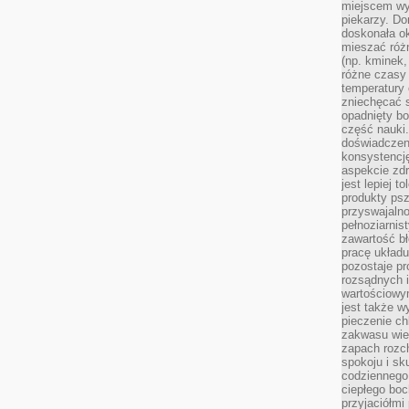
miejscem w
piekarzy. Do
doskonała o
mieszać róż
(np. kminek,
różne czasy 
temperatury 
zniechęcać 
opadnięty bo
część nauki
doświadczeni
konsystencję
aspekcie zd
jest lepiej 
produkty psz
przyswajaln
pełnoziarnis
zawartość bł
pracę układ
pozostaje p
rozsądnych i
wartościowy
jest także w
pieczenie ch
zakwasu wiec
zapach rozc
spokoju i sk
codziennego
ciepłego boc
przyjaciółmi