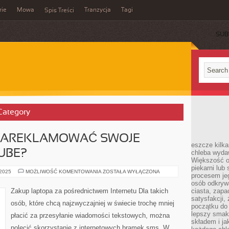
rie
Mowa
Tranzycja
Tagi
Spis Treści
SUB
 Category
 ZAREKLAMOWAĆ SWOJE
eszcze kilk
UBE?
chleba wyda
Większość o
piekarni lub 
W
 2025
MOŻLIWOŚĆ KOMENTOWANIA
ZOSTAŁA WYŁĄCZONA
procesem je
JAKI
SPOSÓB
osób odkryw
ZAREKLAMOWAĆ
Zakup laptopa za pośrednictwem Internetu Dla takich
ciasta, zap
SWOJE
satysfakcji,
USŁUGI
osób, które chcą najzwyczajniej w świecie trochę mniej
NA
początku do
YOUTUBE?
lepszy smak,
płacić za przesyłanie wiadomości tekstowych, można
składem i ja
polecić skorzystanie z internetowych bramek sms. W