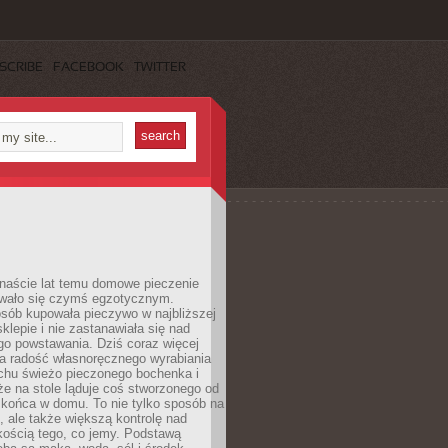
SCRIBE
FACEBOOK
TWITTER
anaście lat temu domowe pieczenie
wało się czymś egzotycznym.
sób kupowała pieczywo w najbliższej
sklepie i nie zastanawiała się nad
go powstawania. Dziś coraz więcej
a radość własnoręcznego wyrabiania
achu świeżo pieczonego bochenka i
 że na stole ląduje coś stworzonego od
 końca w domu. To nie tylko sposób na
 ale także większą kontrolę nad
kością tego, co jemy. Podstawą