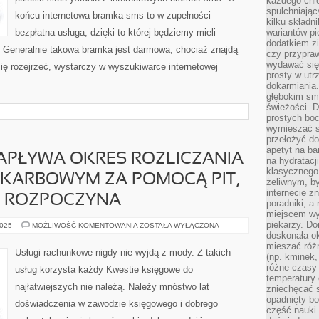
każdego chle
spulchniając
końcu internetowa bramka sms to w zupełności
kilku skład
bezpłatna usługa, dzięki to której będziemy mieli
wariantów pi
dodatkiem z
 Generalnie takowa bramka jest darmowa, chociaż znajdą
czy przypra
wydawać się
się rozejrzeć, wystarczy w wyszukiwarce internetowej
prosty w utr
dokarmiania
głębokim sma
świeżości. 
prostych bo
wymieszać sk
przełożyć do
apetyt na ba
APŁYWA OKRES ROZLICZANIA
na hydratacj
klasycznego 
SKARBOWYM ZA POMOCĄ PIT,
żeliwnym, by
internecie z
 ROZPOCZYNA
poradniki, a
miejscem w
piekarzy. Do
PODCZAS
2025
MOŻLIWOŚĆ KOMENTOWANIA
ZOSTAŁA WYŁĄCZONA
GDY
doskonała o
NAPŁYWA
mieszać róż
OKRES
Usługi rachunkowe nigdy nie wyjdą z mody. Z takich
(np. kminek,
ROZLICZANIA
SIĘ
różne czasy 
usług korzysta każdy Kwestie księgowe do
Z
temperatury 
URZĘDEM
najłatwiejszych nie należą. Należy mnóstwo lat
SKARBOWYM
zniechęcać 
ZA
opadnięty bo
doświadczenia w zawodzie księgowego i dobrego
POMOCĄ
część nauki
PIT,
MNÓSTWO