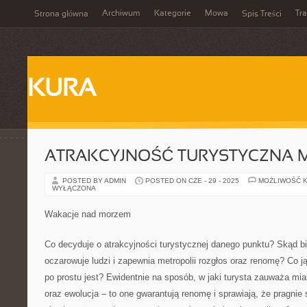
Archiwum
Kategorie
Mowa
Tr
Strona główna
Spis Treści
KURA
ATRAKCYJNOŚĆ TURYSTYCZNA 
POSTED BY ADMIN
POSTED ON CZE - 29 - 2025
MOŻLIWOŚĆ 
WYŁĄCZONA
Wakacje nad morzem
Co decyduje o atrakcyjności turystycznej danego punktu? Skąd bie
oczarowuje ludzi i zapewnia metropolii rozgłos oraz renomę? Co 
po prostu jest? Ewidentnie na sposób, w jaki turysta zauważa mi
oraz ewolucja – to one gwarantują renomę i sprawiają, że pragnie 