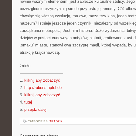
równie ważnym elementem, jest zaplecze kulturalne stolicy. Jego
bezwzględnie przyczyniają się do przyrostu jej renomy. Cóż albow
chwaląc się własną ewolucją, ma dwa, może trzy kina, jeden teatr
muzeum? Istnieje jeszcze jeden czynnik, niezależny od wszelkieg
zarządzania metropolią. Jest nim historia. Duże wydarzenia, bitw
dziejów w postaci cudownych antyków, historii, emitowane z ust d
„smaku” miastu, stanowi ową szczyptę magii, której wypada, by u
atrakcję krajoznawczą.
źródło:
———————————
1.
kliknij aby zobaczyć
2.
http://rubens-apfel.de
3.
kliknij aby zobaczyć
4.
tutaj
5.
przejdź dalej
CATEGORIES:
TRĄDZIK