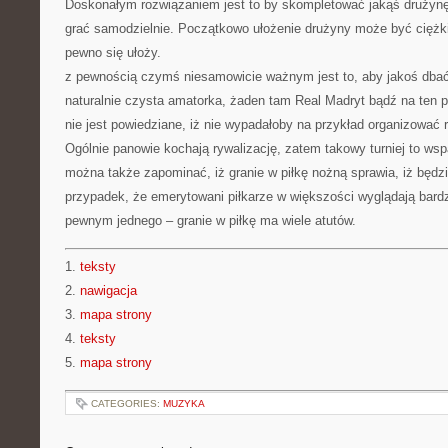
Doskonałym rozwiązaniem jest to by skompletować jakąś drużynę
grać samodzielnie. Początkowo ułożenie drużyny może być ciężk
pewno się ułoży.
z pewnością czymś niesamowicie ważnym jest to, aby jakoś dbać
naturalnie czysta amatorka, żaden tam Real Madryt bądź na ten p
nie jest powiedziane, iż nie wypadałoby na przykład organizować 
Ogólnie panowie kochają rywalizację, zatem takowy turniej to wsp
można także zapominać, iż granie w piłkę nożną sprawia, iż będz
przypadek, że emerytowani piłkarze w większości wyglądają bar
pewnym jednego – granie w piłkę ma wiele atutów.
1.
teksty
2.
nawigacja
3.
mapa strony
4.
teksty
5.
mapa strony
CATEGORIES:
MUZYKA