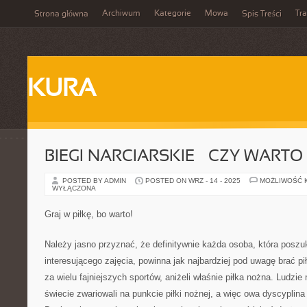
Archiwum
Kategorie
Mowa
Tr
Strona główna
Spis Treści
KURA
BIEGI NARCIARSKIE – CZY WARTO
POSTED BY ADMIN
POSTED ON WRZ - 14 - 2025
MOŻLIWOŚĆ 
WYŁĄCZONA
Graj w piłkę, bo warto!
Należy jasno przyznać, że definitywnie każda osoba, która poszuk
interesującego zajęcia, powinna jak najbardziej pod uwagę brać p
za wielu fajniejszych sportów, aniżeli właśnie piłka nożna. Ludzie
świecie zwariowali na punkcie piłki nożnej, a więc owa dyscyplina