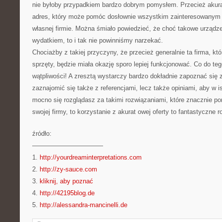
nie byłoby przypadkiem bardzo dobrym pomysłem. Przecież akura
adres, który może pomóc dosłownie wszystkim zainteresowany
własnej firmie. Można śmiało powiedzieć, że choć takowe urządze
wydatkiem, to i tak nie powinniśmy narzekać.
Chociażby z takiej przyczyny, że przecież generalnie ta firma, k
sprzęty, będzie miała okazję sporo lepiej funkcjonować. Co do t
wątpliwości! A zresztą wystarczy bardzo dokładnie zapoznać się z
zaznajomić się także z referencjami, lecz także opiniami, aby w is
mocno się rozglądasz za takimi rozwiązaniami, które znacznie 
swojej firmy, to korzystanie z akurat owej oferty to fantastyczne 
źródło:
———————————
1.
http://yourdreaminterpretations.com
2.
http://zy-sauce.com
3.
kliknij, aby poznać
4.
http://42195blog.de
5.
http://alessandra-mancinelli.de