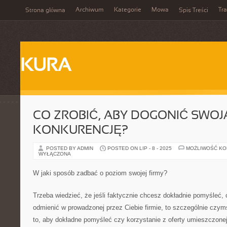
Archiwum
Kategorie
Mowa
Tr
Strona główna
Spis Treści
KURA
CO ZROBIĆ, ABY DOGONIĆ SWOJ
KONKURENCJĘ?
POSTED BY ADMIN
POSTED ON LIP - 8 - 2025
MOŻLIWOŚĆ K
WYŁĄCZONA
W jaki sposób zadbać o poziom swojej firmy?
Trzeba wiedzieć, że jeśli faktycznie chcesz dokładnie pomyśleć
odmienić w prowadzonej przez Ciebie firmie, to szczególnie czymś
to, aby dokładne pomyśleć czy korzystanie z oferty umieszczonej