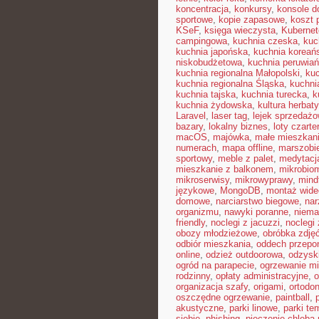
koncentracja
,
konkursy
,
konsole do
sportowe
,
kopie zapasowe
,
koszt 
KSeF
,
księga wieczysta
,
Kubernet
campingowa
,
kuchnia czeska
,
kuc
kuchnia japońska
,
kuchnia koreań
niskobudżetowa
,
kuchnia peruwia
kuchnia regionalna Małopolski
,
kuc
kuchnia regionalna Śląska
,
kuchni
kuchnia tajska
,
kuchnia turecka
,
k
kuchnia żydowska
,
kultura herbaty
Laravel
,
laser tag
,
lejek sprzedaż
bazary
,
lokalny biznes
,
loty czart
macOS
,
majówka
,
małe mieszkan
numerach
,
mapa offline
,
marszobi
sportowy
,
meble z palet
,
medytacj
mieszkanie z balkonem
,
mikrobiom
mikroserwisy
,
mikrowyprawy
,
mindf
językowe
,
MongoDB
,
montaż wide
domowe
,
narciarstwo biegowe
,
nar
organizmu
,
nawyki poranne
,
niema
friendly
,
noclegi z jacuzzi
,
noclegi
obozy młodzieżowe
,
obróbka zdję
odbiór mieszkania
,
oddech przepo
online
,
odzież outdoorowa
,
odzysk
ogród na parapecie
,
ogrzewanie mi
rodzinny
,
opłaty administracyjne
,
o
organizacja szafy
,
origami
,
ortodon
oszczędne ogrzewanie
,
paintball
,
akustyczne
,
parki linowe
,
parki te
siebie
,
phishing
,
pieczenie chleba