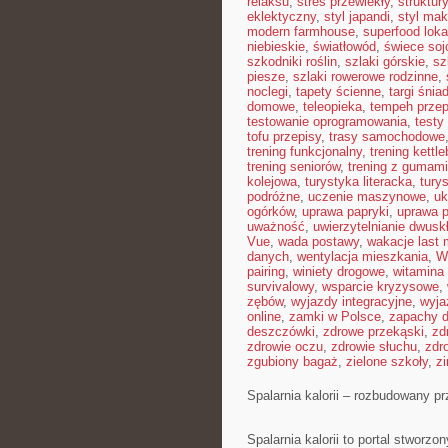
relaksu
,
stres przewlekły
,
struktur
eklektyczny
,
styl japandi
,
styl ma
modern farmhouse
,
superfood loka
niebieskie
,
światłowód
,
świece so
szkodniki roślin
,
szlaki górskie
,
sz
piesze
,
szlaki rowerowe rodzinne
,
noclegi
,
tapety ścienne
,
targi śnia
domowe
,
teleopieka
,
tempeh przep
testowanie oprogramowania
,
testy
tofu przepisy
,
trasy samochodowe
trening funkcjonalny
,
trening kettle
trening seniorów
,
trening z gumami
kolejowa
,
turystyka literacka
,
tury
podróżne
,
uczenie maszynowe
,
uk
ogórków
,
uprawa papryki
,
uprawa 
uważność
,
uwierzytelnianie dwusk
Vue
,
wada postawy
,
wakacje last 
danych
,
wentylacja mieszkania
,
W
pairing
,
winiety drogowe
,
witamina
survivalowy
,
wsparcie kryzysowe
,
zębów
,
wyjazdy integracyjne
,
wyja
online
,
zamki w Polsce
,
zapachy 
deszczówki
,
zdrowe przekąski
,
zd
zdrowie oczu
,
zdrowie słuchu
,
zdr
zgubiony bagaż
,
zielone szkoły
,
z
Spalarnia kalorii – rozbudowany p
Spalarnia kalorii to portal stworz