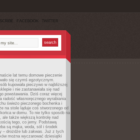
SCRIBE
FACEBOOK
TWITTER
anaście lat temu domowe pieczenie
wało się czymś egzotycznym.
sób kupowała pieczywo w najbliższej
sklepie i nie zastanawiała się nad
go powstawania. Dziś coraz więcej
a radość własnoręcznego wyrabiania
achu świeżo pieczonego bochenka i
 że na stole ląduje coś stworzonego od
 końca w domu. To nie tylko sposób na
 ale także większą kontrolę nad
kością tego, co jemy. Podstawą
ba są mąka, woda, sól i środek
y – drożdże lub zakwas. Już z tych
ników można wyczarować dziesiątki