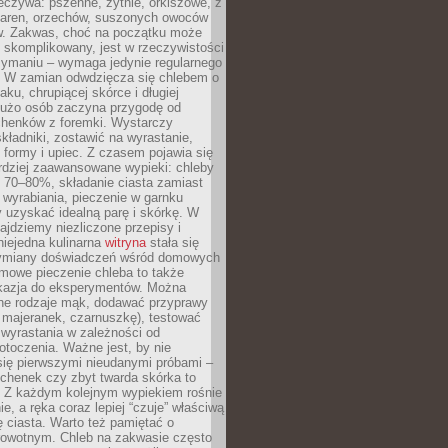
eczywa: pszenne, żytnie, orkiszowe, z
iaren, orzechów, suszonych owoców
w. Zakwas, choć na początku może
 skomplikowany, jest w rzeczywistości
zymaniu – wymaga jedynie regularnego
. W zamian odwdzięcza się chlebem o
ku, chrupiącej skórce i długiej
Dużo osób zaczyna przygodę od
chenków z foremki. Wystarczy
ładniki, zostawić na wyrastanie,
 formy i upiec. Z czasem pojawia się
rdziej zaawansowane wypieki: chleby
i 70–80%, składanie ciasta zamiast
wyrabiania, pieczenie w garnku
 uzyskać idealną parę i skórkę. W
najdziemy niezliczone przepisy i
 niejedna kulinarna
witryna
stała się
ymiany doświadczeń wśród domowych
mowe pieczenie chleba to także
kazja do eksperymentów. Można
ne rodzaje mąk, dodawać przyprawy
 majeranek, czarnuszkę), testować
wyrastania w zależności od
otoczenia. Ważne jest, by nie
się pierwszymi nieudanymi próbami –
chenek czy zbyt twarda skórka to
. Z każdym kolejnym wypiekiem rośnie
e, a ręka coraz lepiej “czuje” właściwą
 ciasta. Warto też pamiętać o
rowotnym. Chleb na zakwasie często