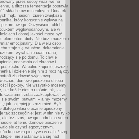
tolerowany przez osoby wrażliwe na
enne, a dłuższa fermentacja poprawia
ość składników mineralnych. Dodatek
tych mąk, nasion i ziaren zwiększa
onnika, który korzystnie wpływa na
u pokarmowego. Oczywiście, chleb
roduktem węglowodanowym, ale w
lościach i dobrej jakości może być
m elementem diety. Nie bez znaczenia
ymiar emocjonalny. Dla wielu osób
leba staje się rytuałem: dokarmianie
zorem, wyrabianie ciasta rano,
hodzący się po domu. To chwile
upienia, oderwania od ekranów i
 pośpiechu. Wspólne krojenie jeszcze
henka i dzielenie się nim z rodziną czy
 potrafi zbudować wyjątkową
Wreszcie, domowe pieczenie chleba
wości i pokory. Nie wszystko możemy
, nie każde ciasto urośnie tak, jak
li. Czasami trzeba zaakceptować, że
zi się swoimi prawami – a my możemy
się jak najlepiej je zrozumieć. Być
e dlatego własnoręcznie upieczony
e tak szczególnie: jest w nim nie tylko
 ale też czas, uwaga i odrobina serca.
anaście lat temu domowe pieczenie
wało się czymś egzotycznym.
sób kupowała pieczywo w najbliższej
sklepie i nie zastanawiała się nad