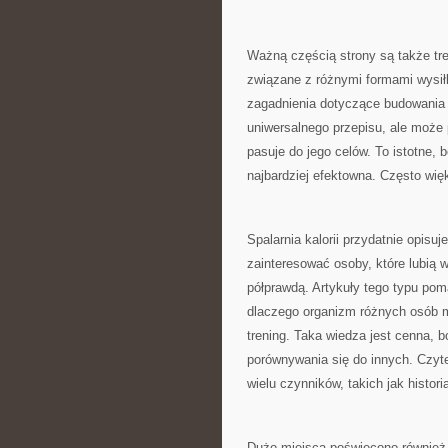
Ważną częścią strony są także tr
związane z różnymi formami wysiłk
zagadnienia dotyczące budowania r
uniwersalnego przepisu, ale może 
pasuje do jego celów. To istotne,
najbardziej efektowna. Często wię
Spalarnia kalorii przydatnie opisu
zainteresować osoby, które lubią w
półprawdą. Artykuły tego typu pom
dlaczego organizm różnych osób m
trening. Taka wiedza jest cenna, 
porównywania się do innych. Czyt
wielu czynników, takich jak historia
Dużo miejsca poświęcono również 