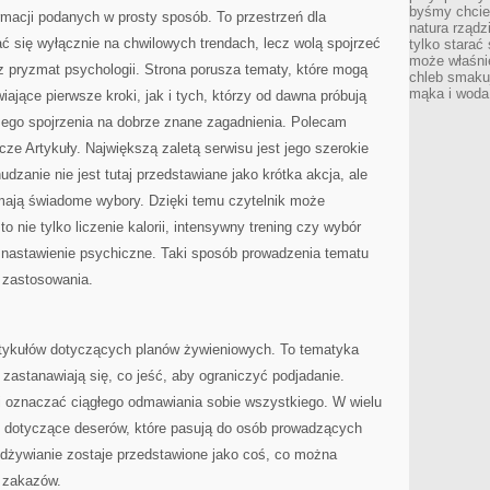
byśmy chcie
ormacji podanych w prosty sposób. To przestrzeń dla
natura rząd
ać się wyłącznie na chwilowych trendach, lecz wolą spojrzeć
tylko starać 
może właśni
ez pryzmat psychologii. Strona porusza tematy, które mogą
chleb smakuj
mąka i woda,
ające pierwsze kroki, jak i tych, którzy od dawna próbują
eżego spojrzenia na dobrze znane zagadnienia. Polecam
cze Artykuły. Największą zaletą serwisu jest jego szerokie
udzanie nie jest tutaj przedstawiane jako krótka akcja, ale
mają świadome wybory. Dzięki temu czytelnik może
o nie tylko liczenie kalorii, intensywny trening czy wybór
eż nastawienie psychiczne. Taki sposób prowadzenia tematu
o zastosowania.
rtykułów dotyczących planów żywieniowych. To tematyka
 zastanawiają się, co jeść, aby ograniczyć podjadanie.
si oznaczać ciągłego odmawiania sobie wszystkiego. W wielu
e dotyczące deserów, które pasują do osób prowadzących
odżywianie zostaje przedstawione jako coś, co można
w zakazów.