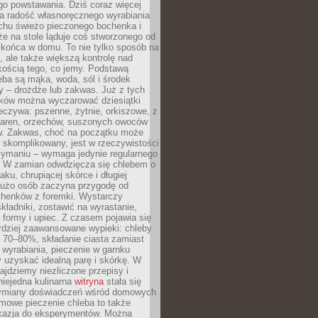
go powstawania. Dziś coraz więcej
a radość własnoręcznego wyrabiania
achu świeżo pieczonego bochenka i
 że na stole ląduje coś stworzonego od
 końca w domu. To nie tylko sposób na
 ale także większą kontrolę nad
kością tego, co jemy. Podstawą
ba są mąka, woda, sól i środek
y – drożdże lub zakwas. Już z tych
ników można wyczarować dziesiątki
eczywa: pszenne, żytnie, orkiszowe, z
iaren, orzechów, suszonych owoców
w. Zakwas, choć na początku może
 skomplikowany, jest w rzeczywistości
zymaniu – wymaga jedynie regularnego
. W zamian odwdzięcza się chlebem o
ku, chrupiącej skórce i długiej
Dużo osób zaczyna przygodę od
chenków z foremki. Wystarczy
ładniki, zostawić na wyrastanie,
 formy i upiec. Z czasem pojawia się
rdziej zaawansowane wypieki: chleby
i 70–80%, składanie ciasta zamiast
wyrabiania, pieczenie w garnku
 uzyskać idealną parę i skórkę. W
najdziemy niezliczone przepisy i
 niejedna kulinarna
witryna
stała się
ymiany doświadczeń wśród domowych
mowe pieczenie chleba to także
kazja do eksperymentów. Można