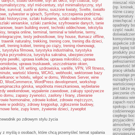
y danych
,
studio domowe
,
styl art deco
,
styl coastal
,
styl
mieszać róż
ksymalistyczny
,
styl mid-century
,
styl minimalistyczny
,
styl
(np. kminek,
lne
,
survival
,
sushi w domu
,
suszone kwiaty
,
Svelte
,
światło
różne czasy 
jowe
,
sylwester w górach
,
Symfony
,
szczepienia podróżne
,
temperatury 
laki historyczne
,
szlaki kulinarne
,
szlaki nadmorskie
,
szlaki
zniechęcać 
szlaki winiarskie
,
szlaki zamków
,
szyfrowanie danych
,
tanie
opadnięty bo
daniowe
,
team building event
,
techniki oddechowe
,
tekstylia
część nauki
isy
,
terapia online
,
terminal
,
terminal w telefonie
,
termy
,
doświadczeni
 integracyjne
,
testy jednostkowe
,
tiny house
,
tłumacz offline
,
konsystencję
,
trawnik naturalny
,
trekking
,
trening core
,
trening dla dzieci
,
aspekcie zd
bell
,
trening kobiet
,
trening po ciąży
,
trening równowagi
,
jest lepiej 
,
turystyka filmowa
,
turystyka industrialna
,
turystyka
produkty psz
styka przyrodnicza
,
turystyka sakralna
,
ubezpieczenie
przyswajaln
ryte perełki
,
uprawa kiełków
,
uprawa mikroliści
,
uprawa
pełnoziarnis
pomidorów
,
uprawa truskawek
,
uszczelnianie okien
,
zawartość bł
ładnikowe
,
UX writing
,
uzdrowiska
,
vanlife
,
VPN
,
VR fitness
,
pracę układ
minute
,
wartość klienta
,
WCAG
,
webhooki
,
wektorowe bazy
pozostaje p
ielkanoc w hotelu
,
wilgoć w domu
,
Windows Server
,
wine
rozsądnych i
 D
,
WooCommerce
,
WordPress development
,
workshop
wartościowy
wspinaczka górska
,
wspólnota mieszkaniowa
,
wybielanie
jest także w
zdy weekendowe
,
wypalenie zawodowe
,
zakupy spożywcze
pieczenie ch
do domu
,
zapasy żywności
,
zasłony i firany
,
zbieranie
zakwasu wiec
rowie hormonalne
,
zdrowie kobiet
,
zdrowie mężczyzn
,
zapach rozc
owie w podróży
,
zdrowy kręgosłup
,
zgłoszenie budowy
,
spokoju i sk
imowe ferie
,
zupy krem
,
żywienie dzieci
,
żywopłot
codziennego
ciepłego boc
rzewodnik po zdrowym stylu życia
przyjaciółmi
atmosferę. 
uczy cierpli
ony z myślą o osobach, które chcą przemyśleć temat spalania
przyspieszyć