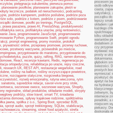
procesem je
orczyków
,
pielęgnacja sukulentów
,
pierwsza pomoc
osób odkryw
,
planowanie posiłków
,
planowanie zakupów
,
pleśń w
ciasta, zap
pobyty lecznicze
,
podatek od nieruchomości
,
podcasting
,
satysfakcji,
yjne
,
podróże kamperem
,
podróże poślubne
,
podróże poza
początku do
róże solo
,
podróże z kotem
,
podróże z psem
,
podróżowanie
lepszy smak,
orządki domowe
,
posiłki po treningu
,
PostgreSQL
,
składem i ja
ę
,
prawa pasażera
,
prawo AI
,
PrestaShop
,
produktywność
każdego chle
rofilaktyka serca
,
profilaktyka urazów
,
próg rentowności
,
spulchniając
wanie Java
,
programowanie JavaScript
,
programowanie
kilku skład
amowanie Python
,
programowanie Swift
,
projekt ogrodu
wariantów pi
rakcji
,
prompt engineering
,
promy morskie
,
protokół
dodatkiem z
e
,
prywatność online
,
przeprawy promowe
,
przerwy ruchowe
,
czy przypra
ocowe
,
przetwory warzywne
,
przewodnik po mieście
,
wydawać się
kempingowa
,
przygotowanie do maratonu
,
przygotowanie do
prosty w utr
ychodietetyka
,
puzzle
,
quizy
,
rafting
,
RAG
,
ramen domowy
,
dokarmiania
i domowe
,
React
,
recenzje kawiarni
,
Redis
,
regeneracja po
głębokim sma
litacja ortopedyczna
,
rehabilitacja po urazie
,
rejsy rzeczne
,
świeżości. 
i
,
research UX
,
REST API
,
restauracje wegańskie
,
road
prostych bo
iolubne
,
rośliny na balkon
,
rośliny oczyszczające powietrze
,
wymieszać sk
iczne
,
rozciąganie statyczne
,
rozgrzewka biegowa
,
przełożyć do
eczywistość
,
rozwój emocjonalny
,
rutyna wieczorna
,
rytm
apetyt na ba
,
sanatoria
,
sąsiedzkie relacje
,
savoir-vivre przy stole
,
na hydratacj
portowca
,
sezonowe owoce
,
sezonowe warzywa
,
Shopify
,
klasycznego 
eny regionalne
,
skład produktów
,
składanie modeli
,
skrypty
żeliwnym, by
 węglowy podróży
,
slow travel
,
smart TV
,
śniadania
internecie z
piżarnia domowa
,
spływy kajakowe rodzinne
,
spółdzielnia
poradniki, a
ółka jawna
,
spółka z o.o.
,
Spring Boot
,
sprzedaż B2B
,
miejscem w
ia
,
sprzęt audio
,
sprzęt trekkingowy
,
SQLite
,
stabilizacja
,
piekarzy. Do
 zachowawcza
,
streaming
,
street food azjatycki
,
strefa
doskonała o