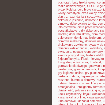
bushcraft
,
buty trekkingowe
,
ceram
roślin doniczkowych
,
CI CD
,
cięci
break Polska
,
cold brew
,
ćwiczeni
wolny dorosłych
,
czas wolny dziec
dania z ryżu
,
dania z soczewicy
,
d
dekoracje jesienne
,
dekoracje letn
zimowe
,
dekorowanie tortów
,
deme
lekkostrawna
,
dieta przeciwzapaln
początkujących
,
diy dekoracje św
Docker
,
dom letniskowy
,
dom mod
całoroczny
,
domki nad jeziorem
,
d
domowe makarony
,
domowe nalew
drukowanie żywiczne
,
dywany do 
dziennik wdzięczności
,
e-faktury
,
ćwiczenia
,
escape room domowy
,
eventy przygodowe
,
faktura elektr
fizjoprofilaktyka
,
Flask
,
florystyk
fotografia podróżnicza
,
frontend
,
f
gotowanie dla dwojga
,
gotowanie n
wektorowa
,
granice osobiste
,
Gra
gry logiczne online
,
gry planszowe
herbata matcha
,
higiena jamy ustn
rodzinne
,
hummus domowy
,
hurto
indeks glikemiczny
,
insulinooporn
emocjonalna
,
inteligentny termosta
działalność
,
jedzenie intuicyjne
,
je
kącik czytelniczy
,
kajaki weekend
kasa fiskalna online
,
kawa special
kino domowe
,
kiszonki domowe
,
k
letnie
,
kolor roku
,
komórka lokator