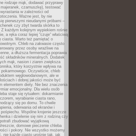
ne rodzaje mąk, dodawać przyprawy
 majeranek, czarnuszkę), testować
wyrastania w zależności od
otoczenia. Ważne jest, by nie
się pierwszymi nieudanymi próbami –
chenek czy zbyt twarda skórka to
. Z każdym kolejnym wypiekiem rośnie
e, a ręka coraz lepiej “czuje” właściwą
 ciasta. Warto też pamiętać o
rowotnym. Chleb na zakwasie często
tolerowany przez osoby wrażliwe na
enne, a dłuższa fermentacja poprawia
ość składników mineralnych. Dodatek
tych mąk, nasion i ziaren zwiększa
onnika, który korzystnie wpływa na
u pokarmowego. Oczywiście, chleb
roduktem węglowodanowym, ale w
lościach i dobrej jakości może być
m elementem diety. Nie bez znaczenia
ymiar emocjonalny. Dla wielu osób
leba staje się rytuałem: dokarmianie
zorem, wyrabianie ciasta rano,
hodzący się po domu. To chwile
upienia, oderwania od ekranów i
 pośpiechu. Wspólne krojenie jeszcze
henka i dzielenie się nim z rodziną czy
 potrafi zbudować wyjątkową
Wreszcie, domowe pieczenie chleba
wości i pokory. Nie wszystko możemy
, nie każde ciasto urośnie tak, jak