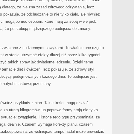
ą dlatego, że nie zna zasad zdrowego odżywiania, lecz
is pokazuje, że odchudzanie to nie tylko ciało, ale również
eści mogą pomóc osobom, które mają za sobą wiele prób,
ują, że potrzebują mądrzejszego podejścia do zmiany.
ty związane z codziennymi nawykami. To właśnie one często
t w stanie utrzymać efekty dłużej niż przez kilka tygodni.
yczyć takich spraw jak świadome jedzenie. Dzięki temu
 temacie diet i ćwiczeń, lecz pokazuje, że zdrowy styl
 decyzji podejmowanych każdego dnia. To podejście jest
ice natychmiastowej przemiany.
wnież przykłady zmian. Takie treści mogą działać
 za utratą kilogramów lub poprawą formy stoją nie tylko
e sytuacje: zwątpienie. Historie tego typu przypominają, że
iega idealnie. Czasem wymaga korekty planu, czasem
zaakceptowania, że wolniejsze tempo nadal może prowadzić