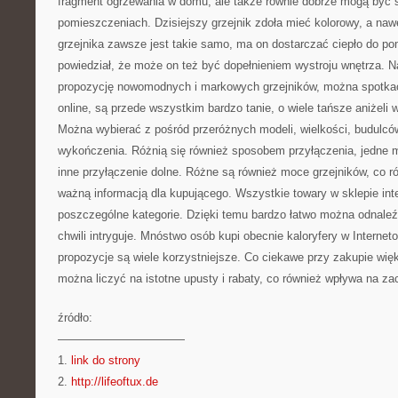
fragment ogrzewania w domu, ale także równie dobrze mogą być 
pomieszczeniach. Dzisiejszy grzejnik zdoła mieć kolorowy, a naw
grzejnika zawsze jest takie samo, ma on dostarczać ciepło do po
powiedział, że może on też być dopełnieniem wystroju wnętrza. 
propozycję nowomodnych i markowych grzejników, można spotkać 
online, są przede wszystkim bardzo tanie, o wiele tańsze aniżeli 
Można wybierać z pośród przeróżnych modeli, wielkości, budulcó
wykończenia. Różnią się również sposobem przyłączenia, jedne m
inne przyłączenie dolne. Różne są również moce grzejników, co r
ważną informacją dla kupującego. Wszystkie towary w sklepie in
poszczególne kategorie. Dzięki temu bardzo łatwo można odnaleźć
chwili intryguje. Mnóstwo osób kupi obecnie kaloryfery w Interne
propozycje są wiele korzystniejsze. Co ciekawe przy zakupie więks
można liczyć na istotne upusty i rabaty, co również wpływa na zac
źródło:
———————————
1.
link do strony
2.
http://lifeoftux.de