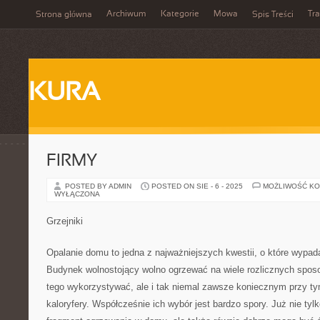
Archiwum
Kategorie
Mowa
Tr
Strona główna
Spis Treści
KURA
FIRMY
POSTED BY ADMIN
POSTED ON SIE - 6 - 2025
MOŻLIWOŚĆ K
WYŁĄCZONA
Grzejniki
Opalanie domu to jedna z najważniejszych kwestii, o które wypad
Budynek wolnostojący wolno ogrzewać na wiele rozlicznych spos
tego wykorzystywać, ale i tak niemal zawsze koniecznym przy t
kaloryfery. Współcześnie ich wybór jest bardzo spory. Już nie tyl