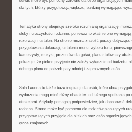
serwis może być pomocny zarówno dla osób organizujących małe, 
dla tych, którzy przygotowują większe, bardziej wymagające wyda
Tematyka strony obejmuje szeroko rozumianą organizację impr
śluby i uroczystości rodzinne, ponieważ to właśnie one wymagają 
rezerwacji i ustaleń. Na stronie można znaleźć porady dotyczące 
przygotowania dekoracji, ustalenia menu, wyboru tortu, pierwszego
kamerzysty, muzyki, prezentów dla gości, planu stołów czy atrakcj
pokazuje, że piękne przyjęcie nie zależy wyłącznie od budżetu, 
dobrego planu do potrzeb pary młodej i zaproszonych osób.
Sala Lacerta to także baza inspiracji dla osób, które chcą przygot
wydarzenia mogą mieć różny charakter: od luźnego spotkania po
atrakcjami. Artykuły pomagają podpowiedzieć, jak dopasować dek
radosna. Strona może być pomocna dla rodziców planujących urod
przygotowujących przyjęcie dla bliskich oraz osób organizującyc
grona znajomych.