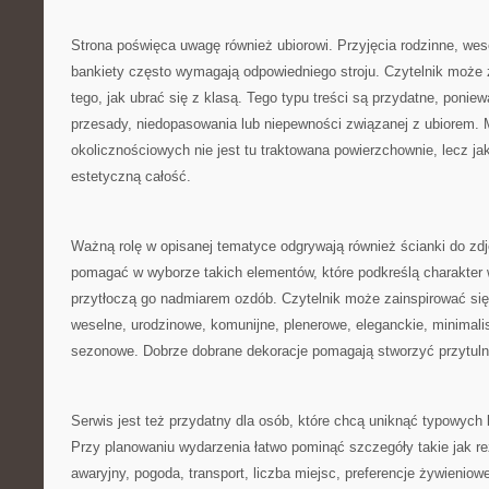
Strona poświęca uwagę również ubiorowi. Przyjęcia rodzinne, wes
bankiety często wymagają odpowiedniego stroju. Czytelnik może 
tego, jak ubrać się z klasą. Tego typu treści są przydatne, poni
przesady, niedopasowania lub niepewności związanej z ubiorem.
okolicznościowych nie jest tu traktowana powierzchownie, lecz j
estetyczną całość.
Ważną rolę w opisanej tematyce odgrywają również ścianki do zd
pomagać w wyborze takich elementów, które podkreślą charakter w
przytłoczą go nadmiarem ozdób. Czytelnik może zainspirować si
weselne, urodzinowe, komunijne, plenerowe, eleganckie, minimali
sezonowe. Dobrze dobrane dekoracje pomagają stworzyć przytuln
Serwis jest też przydatny dla osób, które chcą uniknąć typowych
Przy planowaniu wydarzenia łatwo pominąć szczegóły takie jak re
awaryjny, pogoda, transport, liczba miejsc, preferencje żywieniow