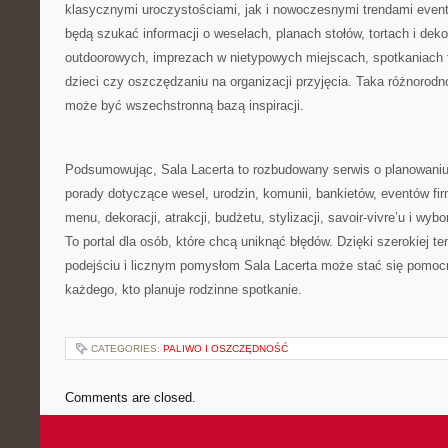
klasycznymi uroczystościami, jak i nowoczesnymi trendami even
będą szukać informacji o weselach, planach stołów, tortach i dekor
outdoorowych, imprezach w nietypowych miejscach, spotkaniach 
dzieci czy oszczędzaniu na organizacji przyjęcia. Taka różnorodn
może być wszechstronną bazą inspiracji.
Podsumowując, Sala Lacerta to rozbudowany serwis o planowaniu 
porady dotyczące wesel, urodzin, komunii, bankietów, eventów fi
menu, dekoracji, atrakcji, budżetu, stylizacji, savoir-vivre’u i wy
To portal dla osób, które chcą uniknąć błędów. Dzięki szerokiej 
podejściu i licznym pomysłom Sala Lacerta może stać się pomo
każdego, kto planuje rodzinne spotkanie.
CATEGORIES:
PALIWO I OSZCZĘDNOŚĆ
Comments are closed.