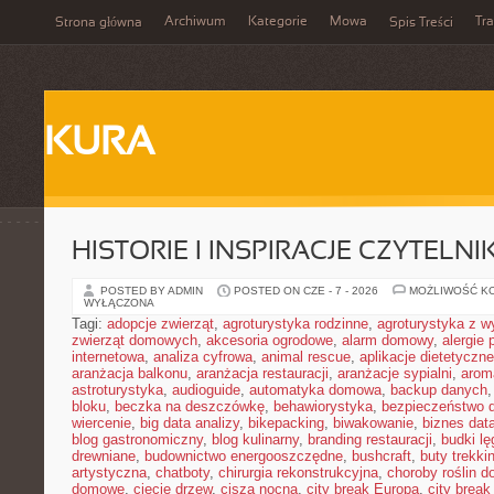
Archiwum
Kategorie
Mowa
Tr
Strona główna
Spis Treści
KURA
HISTORIE I INSPIRACJE CZYTELN
POSTED BY ADMIN
POSTED ON CZE - 7 - 2026
MOŻLIWOŚĆ K
WYŁĄCZONA
Tagi:
adopcje zwierząt
,
agroturystyka rodzinne
,
agroturystyka z 
zwierząt domowych
,
akcesoria ogrodowe
,
alarm domowy
,
alergie
internetowa
,
analiza cyfrowa
,
animal rescue
,
aplikacje dietetyczne
aranżacja balkonu
,
aranżacja restauracji
,
aranżacje sypialni
,
arom
astroturystyka
,
audioguide
,
automatyka domowa
,
backup danych
bloku
,
beczka na deszczówkę
,
behawiorystyka
,
bezpieczeństwo 
wiercenie
,
big data analizy
,
bikepacking
,
biwakowanie
,
biznes data
blog gastronomiczny
,
blog kulinarny
,
branding restauracji
,
budki l
drewniane
,
budownictwo energooszczędne
,
bushcraft
,
buty trekk
artystyczna
,
chatboty
,
chirurgia rekonstrukcyjna
,
choroby roślin 
domowe
,
cięcie drzew
,
cisza nocna
,
city break Europa
,
city break