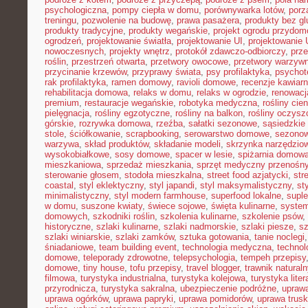
psychologiczna
,
pompy ciepła w domu
,
porównywarka lotów
,
porz
treningu
,
pozwolenie na budowę
,
prawa pasażera
,
produkty bez gl
produkty tradycyjne
,
produkty wegańskie
,
projekt ogrodu przydo
ogrodzeń
,
projektowanie światła
,
projektowanie UI
,
projektowanie
nowoczesnych
,
projekty wnętrz
,
protokół zdawczo-odbiorczy
,
prz
roślin
,
przestrzeń otwarta
,
przetwory owocowe
,
przetwory warzyw
przycinanie krzewów
,
przyprawy świata
,
psy profilaktyka
,
psychot
rak profilaktyka
,
ramen domowy
,
ravioli domowe
,
recenzje kawiarn
rehabilitacja domowa
,
relaks w domu
,
relaks w ogrodzie
,
renowacj
premium
,
restauracje wegańskie
,
robotyka medyczna
,
rośliny cie
pielęgnacja
,
rośliny egzotyczne
,
rośliny na balkon
,
rośliny oczysz
górskie
,
rozrywka domowa
,
rzeźba
,
sałatki sezonowe
,
sąsiedzkie 
stole
,
ściółkowanie
,
scrapbooking
,
serowarstwo domowe
,
sezono
warzywa
,
skład produktów
,
składanie modeli
,
skrzynka narzędzio
wysokobiałkowe
,
sosy domowe
,
spacer w lesie
,
spiżarnia domow
mieszkaniowa
,
sprzedaż mieszkania
,
sprzęt medyczny przenośn
sterowanie głosem
,
stodoła mieszkalna
,
street food azjatycki
,
str
coastal
,
styl eklektyczny
,
styl japandi
,
styl maksymalistyczny
,
st
minimalistyczny
,
styl modern farmhouse
,
superfood lokalne
,
suple
w domu
,
suszone kwiaty
,
świece sojowe
,
święta kulinarne
,
system
domowych
,
szkodniki roślin
,
szkolenia kulinarne
,
szkolenie psów
,
historyczne
,
szlaki kulinarne
,
szlaki nadmorskie
,
szlaki piesze
,
sz
szlaki winiarskie
,
szlaki zamków
,
sztuka gotowania
,
tanie noclegi
śniadaniowe
,
team building event
,
technologia medyczna
,
technol
domowe
,
teleporady zdrowotne
,
telepsychologia
,
tempeh przepisy
domowe
,
tiny house
,
tofu przepisy
,
travel blogger
,
trawnik naturaln
filmowa
,
turystyka industrialna
,
turystyka kolejowa
,
turystyka lite
przyrodnicza
,
turystyka sakralna
,
ubezpieczenie podróżne
,
uprawa
uprawa ogórków
,
uprawa papryki
,
uprawa pomidorów
,
uprawa trus