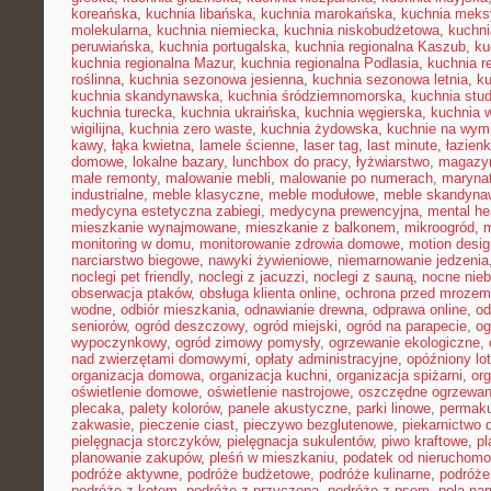
koreańska
,
kuchnia libańska
,
kuchnia marokańska
,
kuchnia mek
molekularna
,
kuchnia niemiecka
,
kuchnia niskobudżetowa
,
kuchni
peruwiańska
,
kuchnia portugalska
,
kuchnia regionalna Kaszub
,
ku
kuchnia regionalna Mazur
,
kuchnia regionalna Podlasia
,
kuchnia r
roślinna
,
kuchnia sezonowa jesienna
,
kuchnia sezonowa letnia
,
k
kuchnia skandynawska
,
kuchnia śródziemnomorska
,
kuchnia stu
kuchnia turecka
,
kuchnia ukraińska
,
kuchnia węgierska
,
kuchnia 
wigilijna
,
kuchnia zero waste
,
kuchnia żydowska
,
kuchnie na wymi
kawy
,
łąka kwietna
,
lamele ścienne
,
laser tag
,
last minute
,
łazien
domowe
,
lokalne bazary
,
lunchbox do pracy
,
łyżwiarstwo
,
magazyn
małe remonty
,
malowanie mebli
,
malowanie po numerach
,
maryna
industrialne
,
meble klasyczne
,
meble modułowe
,
meble skandyna
medycyna estetyczna zabiegi
,
medycyna prewencyjna
,
mental he
mieszkanie wynajmowane
,
mieszkanie z balkonem
,
mikroogród
,
m
monitoring w domu
,
monitorowanie zdrowia domowe
,
motion desig
narciarstwo biegowe
,
nawyki żywieniowe
,
niemarnowanie jedzenia
noclegi pet friendly
,
noclegi z jacuzzi
,
noclegi z sauną
,
nocne nie
obserwacja ptaków
,
obsługa klienta online
,
ochrona przed mrozem
wodne
,
odbiór mieszkania
,
odnawianie drewna
,
odprawa online
,
od
seniorów
,
ogród deszczowy
,
ogród miejski
,
ogród na parapecie
,
og
wypoczynkowy
,
ogród zimowy pomysły
,
ogrzewanie ekologiczne
,
nad zwierzętami domowymi
,
opłaty administracyjne
,
opóźniony lot
organizacja domowa
,
organizacja kuchni
,
organizacja spiżarni
,
org
oświetlenie domowe
,
oświetlenie nastrojowe
,
oszczędne ogrzewan
plecaka
,
palety kolorów
,
panele akustyczne
,
parki linowe
,
permaku
zakwasie
,
pieczenie ciast
,
pieczywo bezglutenowe
,
piekarnictwo
pielęgnacja storczyków
,
pielęgnacja sukulentów
,
piwo kraftowe
,
pl
planowanie zakupów
,
pleśń w mieszkaniu
,
podatek od nieruchomo
podróże aktywne
,
podróże budżetowe
,
podróże kulinarne
,
podróże
podróże z kotem
,
podróże z przyczepą
,
podróże z psem
,
pola na