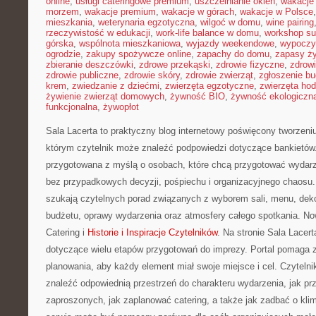
online
,
usługi cateringowe premium
,
uszczelnianie okien
,
wakacje
morzem
,
wakacje premium
,
wakacje w górach
,
wakacje w Polsce
mieszkania
,
weterynaria egzotyczna
,
wilgoć w domu
,
wine pairing
rzeczywistość w edukacji
,
work-life balance w domu
,
workshop su
górska
,
wspólnota mieszkaniowa
,
wyjazdy weekendowe
,
wypoczy
ogrodzie
,
zakupy spożywcze online
,
zapachy do domu
,
zapasy ż
zbieranie deszczówki
,
zdrowe przekąski
,
zdrowie fizyczne
,
zdrow
zdrowie publiczne
,
zdrowie skóry
,
zdrowie zwierząt
,
zgłoszenie b
krem
,
zwiedzanie z dziećmi
,
zwierzęta egzotyczne
,
zwierzęta ho
żywienie zwierząt domowych
,
żywność BIO
,
żywność ekologiczna
funkcjonalna
,
żywopłot
Sala Lacerta to praktyczny blog internetowy poświęcony tworzen
którym czytelnik może znaleźć podpowiedzi dotyczące bankietów.
przygotowana z myślą o osobach, które chcą przygotować wydarz
bez przypadkowych decyzji, pośpiechu i organizacyjnego chaosu. 
szukają czytelnych porad związanych z wyborem sali, menu, dekor
budżetu, oprawy wydarzenia oraz atmosfery całego spotkania. No
Catering i
Historie i Inspiracje Czytelników
. Na stronie Sala Lacer
dotyczące wielu etapów przygotowań do imprezy. Portal pomaga z
planowania, aby każdy element miał swoje miejsce i cel. Czytelni
znaleźć odpowiednią przestrzeń do charakteru wydarzenia, jak pr
zaproszonych, jak zaplanować catering, a także jak zadbać o klim