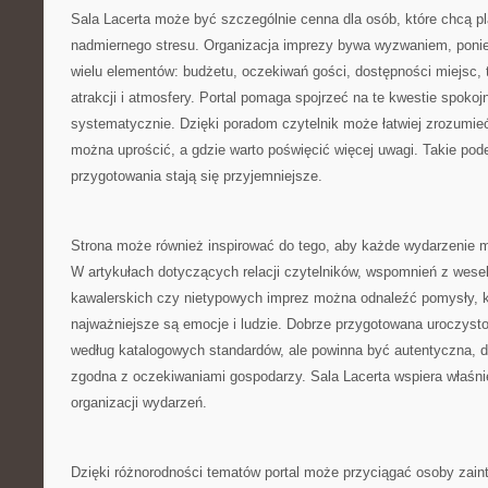
Sala Lacerta może być szczególnie cenna dla osób, które chcą 
nadmiernego stresu. Organizacja imprezy bywa wyzwaniem, pon
wielu elementów: budżetu, oczekiwań gości, dostępności miejsc, 
atrakcji i atmosfery. Portal pomaga spojrzeć na te kwestie spokojni
systematycznie. Dzięki poradom czytelnik może łatwiej zrozumieć
można uprościć, a gdzie warto poświęcić więcej uwagi. Takie pode
przygotowania stają się przyjemniejsze.
Strona może również inspirować do tego, aby każde wydarzenie mi
W artykułach dotyczących relacji czytelników, wspomnień z wesel
kawalerskich czy nietypowych imprez można odnaleźć pomysły, k
najważniejsze są emocje i ludzie. Dobrze przygotowana uroczysto
według katalogowych standardów, ale powinna być autentyczna, 
zgodna z oczekiwaniami gospodarzy. Sala Lacerta wspiera właśnie
organizacji wydarzeń.
Dzięki różnorodności tematów portal może przyciągać osoby zai