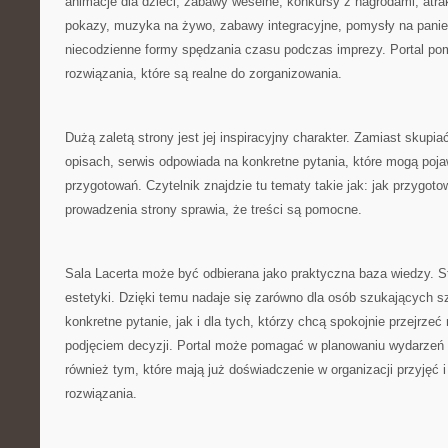
animacje dla dzieci, zabawy weselne, konkursy z nagrodami, atra
pokazy, muzyka na żywo, zabawy integracyjne, pomysły na panień
niecodzienne formy spędzania czasu podczas imprezy. Portal po
rozwiązania, które są realne do zorganizowania.
Dużą zaletą strony jest jej inspiracyjny charakter. Zamiast skupi
opisach, serwis odpowiada na konkretne pytania, które mogą poja
przygotowań. Czytelnik znajdzie tu tematy takie jak: jak przygot
prowadzenia strony sprawia, że treści są pomocne.
Sala Lacerta może być odbierana jako praktyczna baza wiedzy. S
estetyki. Dzięki temu nadaje się zarówno dla osób szukających s
konkretne pytanie, jak i dla tych, którzy chcą spokojnie przejrze
podjęciem decyzji. Portal może pomagać w planowaniu wydarzeń
również tym, które mają już doświadczenie w organizacji przyjęć 
rozwiązania.