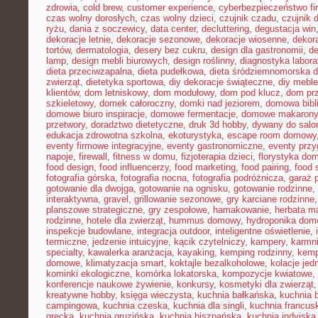
zdrowia
,
cold brew
,
customer experience
,
cyberbezpieczeństwo f
czas wolny dorosłych
,
czas wolny dzieci
,
czujnik czadu
,
czujnik
ryżu
,
dania z soczewicy
,
data center
,
decluttering
,
degustacja win
dekoracje letnie
,
dekoracje sezonowe
,
dekoracje wiosenne
,
dekor
tortów
,
dermatologia
,
desery bez cukru
,
design dla gastronomii
,
de
lamp
,
design mebli biurowych
,
design roślinny
,
diagnostyka labora
dieta przeciwzapalna
,
dieta pudełkowa
,
dieta śródziemnomorska d
zwierząt
,
dietetyka sportowa
,
diy dekoracje świąteczne
,
diy meble
klientów
,
dom letniskowy
,
dom modułowy
,
dom pod klucz
,
dom pr
szkieletowy
,
domek całoroczny
,
domki nad jeziorem
,
domowa bibl
domowe biuro inspiracje
,
domowe fermentacje
,
domowe makarony
przetwory
,
doradztwo dietetyczne
,
druk 3d hobby
,
dywany do salo
edukacja zdrowotna szkolna
,
ekoturystyka
,
escape room domowy
eventy firmowe integracyjne
,
eventy gastronomiczne
,
eventy prz
napoje
,
firewall
,
fitness w domu
,
fizjoterapia dzieci
,
florystyka do
food design
,
food influencerzy
,
food marketing
,
food pairing
,
food 
fotografia górska
,
fotografia nocna
,
fotografia podróżnicza
,
garaż 
gotowanie dla dwojga
,
gotowanie na ognisku
,
gotowanie rodzinne
,
interaktywna
,
gravel
,
grillowanie sezonowe
,
gry karciane rodzinne
planszowe strategiczne
,
gry zespołowe
,
hamakowanie
,
herbata m
rodzinne
,
hotele dla zwierząt
,
hummus domowy
,
hydroponika do
inspekcje budowlane
,
integracja outdoor
,
inteligentne oświetlenie
,
termiczne
,
jedzenie intuicyjne
,
kącik czytelniczy
,
kampery
,
karmni
specialty
,
kawalerka aranżacja
,
kayaking
,
kemping rodzinny
,
kemp
domowe
,
klimatyzacja smart
,
koktajle bezalkoholowe
,
kolacje je
kominki ekologiczne
,
komórka lokatorska
,
kompozycje kwiatowe
,
konferencje naukowe żywienie
,
konkursy
,
kosmetyki dla zwierząt
kreatywne hobby
,
księga wieczysta
,
kuchnia bałkańska
,
kuchnia b
campingowa
,
kuchnia czeska
,
kuchnia dla singli
,
kuchnia francus
grecka
,
kuchnia gruzińska
,
kuchnia hiszpańska
,
kuchnia indyjska