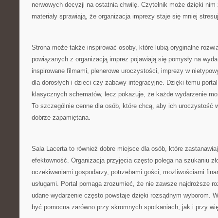
nerwowych decyzji na ostatnią chwilę. Czytelnik może dzięki nim
materiały sprawiają, że organizacja imprezy staje się mniej stresu
Strona może także inspirować osoby, które lubią oryginalne rozw
powiązanych z organizacją imprez pojawiają się pomysły na wydar
inspirowane filmami, plenerowe uroczystości, imprezy w nietypowy
dla dorosłych i dzieci czy zabawy integracyjne. Dzięki temu portal
klasycznych schematów, lecz pokazuje, że każde wydarzenie moż
To szczególnie cenne dla osób, które chcą, aby ich uroczystość wy
dobrze zapamiętana.
Sala Lacerta to również dobre miejsce dla osób, które zastanawiaj
efektowność. Organizacja przyjęcia często polega na szukaniu z
oczekiwaniami gospodarzy, potrzebami gości, możliwościami fin
usługami. Portal pomaga zrozumieć, że nie zawsze najdroższe ro
udane wydarzenie często powstaje dzięki rozsądnym wyborom. W
być pomocna zarówno przy skromnych spotkaniach, jak i przy wi