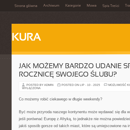
Archiwum
Kategorie
Mowa
Tr
Strona główna
Spis Treści
KURA
JAK MOŻEMY BARDZO UDANIE S
ROCZNICĘ SWOJEGO ŚLUBU?
POSTED BY ADMIN
POSTED ON LIP - 10 - 2025
MOŻLIWOŚĆ 
WYŁĄCZONA
Co możemy robić ciekawego w długie weekendy?
Być może przyroda naszego kontynentu może wydawać się dla wi
jeśli porównać Europę z Afryką, to jednakże nie można powiedzie
jakiś sposób gorsze od takich miast, które są umiejscowione na 