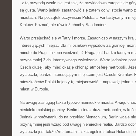
i z tą przyrodą wcale nie jest tak, że przykładowo europejskie gór
są gusta. Warto jednak zastanowić się zatem co w istocie warto 
miastach. Na początek oczywiście Polska… Fantastycznym miej
Kraków, Poznań, ale również choćby Sandomierz.
Warto przejechać się w Tatry i morze. Zasadniczo w naszym kraju
interesujących miejsc. Dla miłośników wyjazdów za granicę można
minute do Pragi. Trzeba wiedzieć, iż Praga jest bardzo ładnym m
przynajmniej 3 dni intensywnego zwiedzenia. Warto jednakże post
Czech dłużej, aby mieć okazję chłonąć atmosferę metropolii. Jeż
wycieczki, bardzo interesującym miejscem jest Czeski Krumlov. P
mieszkańców Polski kojarzy tę miejscowość – naprawdę jedno z n
miast w Europie.
Na uwagę zasługują także typowo niemieckie miasta. A więc choć
niedaleko polskiej granicy. Berlin to teraz duża metropolia, w końc
Jednak w porównaniu do na przykład Monachium, Berlin wcale nie
przynajmniej jeśli wziąć pod uwagę niemieckie realia. Bardzo do
wycieczki jest także Amsterdam – szczególnie stolica Holandii 