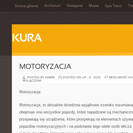
Archiwum
Kategorie
Mowa
Tr
Strona główna
Spis Treści
KURA
MOTORYZACJA
POSTED BY ADMIN
POSTED ON LIP - 8 - 2025
MOŻLIWOŚĆ K
WYŁĄCZONA
Motoryzacja
Motoryzacja, to aktualnie dziedzina wyjątkowo szeroko rozumian
obejmuje ona wszystkie pojazdy, które napędzane są mechaniczni
przejawiają się urządzenia, które prosperują na elementach uży
pojazdów motoryzacyjnych i na podstawie tego wiele osób wlicza j