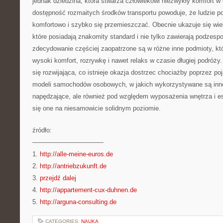
jednak dziedzina, która stwarza człowiekowi niezwykły komfort 
dostępność rozmaitych środków transportu powoduje, że ludzie p
komfortowo i szybko się przemieszczać. Obecnie ukazuje się wi
które posiadają znakomity standard i nie tylko zawierają podzespo
zdecydowanie częściej zaopatrzone są w różne inne podmioty, kt
wysoki komfort, rozrywkę i nawet relaks w czasie długiej podróży.
się rozwijająca, co istnieje okazja dostrzec chociażby poprzez p
modeli samochodów osobowych, w jakich wykorzystywane są inn
napędzające, ale również pod względem wyposażenia wnętrza i e
się one na niesamowicie solidnym poziomie.
źródło:
———————————
1.
http://alle-meine-euros.de
2.
http://antriebzukunft.de
3.
przejdź dalej
4.
http://appartement-cux-duhnen.de
5.
http://arguna-consulting.de
CATEGORIES:
NAUKA