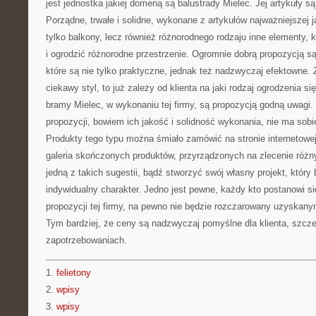
jest jednostka jakiej domeną są balustrady Mielec. Jej artykuły są
Porządne, trwałe i solidne, wykonane z artykułów najważniejszej j
tylko balkony, lecz również różnorodnego rodzaju inne elementy,
i ogrodzić różnorodne przestrzenie. Ogromnie dobrą propozycją są
które są nie tylko praktyczne, jednak też nadzwyczaj efektowne.
ciekawy styl, to już zależy od klienta na jaki rodzaj ogrodzenia s
bramy Mielec, w wykonaniu tej firmy, są propozycją godną uwagi. 
propozycji, bowiem ich jakość i solidność wykonania, nie ma sob
Produkty tego typu można śmiało zamówić na stronie internetowej 
galeria skończonych produktów, przyrządzonych na zlecenie różn
jedną z takich sugestii, bądź stworzyć swój własny projekt, który 
indywidualny charakter. Jedno jest pewne, każdy kto postanowi si
propozycji tej firmy, na pewno nie będzie rozczarowany uzyskany
Tym bardziej, że ceny są nadzwyczaj pomyślne dla klienta, szcze
zapotrzebowaniach.
1.
felietony
2.
wpisy
3.
wpisy