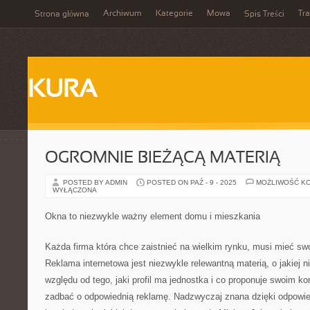
Archiwum
Kategorie
Mowa
Tr
Strona główna
Spis Treści
KURA
OGROMNIE BIEŻĄCĄ MATERIĄ
POSTED BY ADMIN
POSTED ON PAŹ - 9 - 2025
MOŻLIWOŚĆ K
WYŁĄCZONA
Okna to niezwykle ważny element domu i mieszkania
Każda firma która chce zaistnieć na wielkim rynku, musi mieć swo
Reklama internetowa jest niezwykle relewantną materią, o jakiej
względu od tego, jaki profil ma jednostka i co proponuje swoim k
zadbać o odpowiednią reklamę. Nadzwyczaj znana dzięki odpowiedn