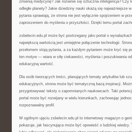
zmienią medycynę? Jak rozwinie się sztuczna inteligencja? Czy 
odległe planety? Jakie dziedziny nauki okażą się najważniejsze 
pytania sprawiają, że strona nie jest wyłącznie spojrzeniem w prz
zaproszeniem do myślenia o przyszłości. Dzięki temu portal zac
zsbelecin.edu.pl może być postrzegany jako portal o wynalazkac
największą wartością jest umiejętne połączenie technologii. Str
przełomem stoją pytania, a za każdym pytaniem może kryć się po
ten motyw — wiara w siłę ciekawości, myślenia i poszukiwania od
edukacyjną wartość.
Dla osób tworzących treści, planujących tematy artykułów lub szu
edukacyjnych, strona może być tematyczną bazą inspiracji. Możn
przygotowywać teksty o zapomnianych naukowcach. Taki potencj
portal może być rozwijany w wielu kierunkach, zachowując jednoc
rozpoznawalny profil.
W ogólnym ujęciu zsbelecin.edu.pl to internetowy magazyn o geni
pokazuje, jak fascynująca może być opowieść o ludzkiej wiedzy. T