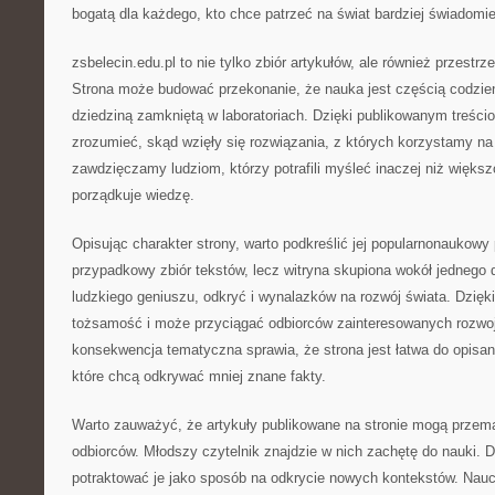
bogatą dla każdego, kto chce patrzeć na świat bardziej świadomie
zsbelecin.edu.pl to nie tylko zbiór artykułów, ale również przest
Strona może budować przekonanie, że nauka jest częścią codzien
dziedziną zamkniętą w laboratoriach. Dzięki publikowanym treścio
zrozumieć, skąd wzięły się rozwiązania, z których korzystamy na 
zawdzięczamy ludziom, którzy potrafili myśleć inaczej niż większ
porządkuje wiedzę.
Opisując charakter strony, warto podkreślić jej popularnonaukowy pr
przypadkowy zbiór tekstów, lecz witryna skupiona wokół jednego
ludzkiego geniuszu, odkryć i wynalazków na rozwój świata. Dzięk
tożsamość i może przyciągać odbiorców zainteresowanych rozwoj
konsekwencja tematyczna sprawia, że strona jest łatwa do opisan
które chcą odkrywać mniej znane fakty.
Warto zauważyć, że artykuły publikowane na stronie mogą przem
odbiorców. Młodszy czytelnik znajdzie w nich zachętę do nauki. 
potraktować je jako sposób na odkrycie nowych kontekstów. Nauc