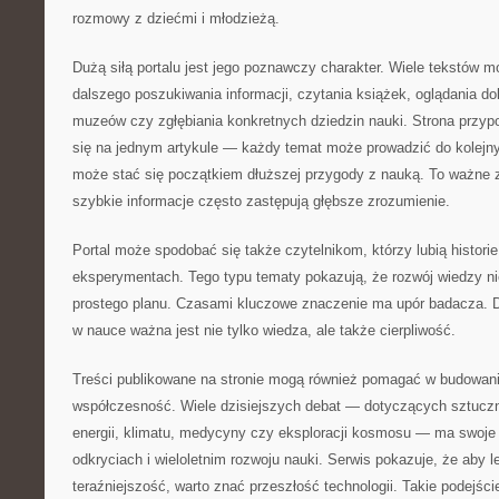
rozmowy z dziećmi i młodzieżą.
Dużą siłą portalu jest jego poznawczy charakter. Wiele tekstów 
dalszego poszukiwania informacji, czytania książek, oglądania 
muzeów czy zgłębiania konkretnych dziedzin nauki. Strona przyp
się na jednym artykule — każdy temat może prowadzić do kolejny
może stać się początkiem dłuższej przygody z nauką. To ważne
szybkie informacje często zastępują głębsze zrozumienie.
Portal może spodobać się także czytelnikom, którzy lubią histori
eksperymentach. Tego typu tematy pokazują, że rozwój wiedzy n
prostego planu. Czasami kluczowe znaczenie ma upór badacza. D
w nauce ważna jest nie tylko wiedza, ale także cierpliwość.
Treści publikowane na stronie mogą również pomagać w budowani
współczesność. Wiele dzisiejszych debat — dotyczących sztucznej
energii, klimatu, medycyny czy eksploracji kosmosu — ma swoje
odkryciach i wieloletnim rozwoju nauki. Serwis pokazuje, że aby l
teraźniejszość, warto znać przeszłość technologii. Takie podejśc