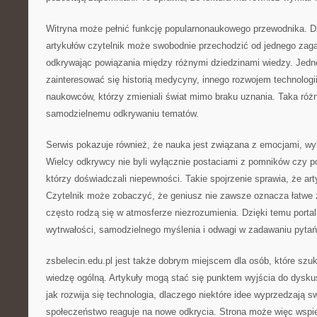
Witryna może pełnić funkcję popularnonaukowego przewodnika. Dzi
artykułów czytelnik może swobodnie przechodzić od jednego zaga
odkrywając powiązania między różnymi dziedzinami wiedzy. Jed
zainteresować się historią medycyny, innego rozwojem technologi
naukowców, którzy zmieniali świat mimo braku uznania. Taka róż
samodzielnemu odkrywaniu tematów.
Serwis pokazuje również, że nauka jest związana z emocjami, wybo
Wielcy odkrywcy nie byli wyłącznie postaciami z pomników czy po
którzy doświadczali niepewności. Takie spojrzenie sprawia, że arty
Czytelnik może zobaczyć, że geniusz nie zawsze oznacza łatwe 
często rodzą się w atmosferze niezrozumienia. Dzięki temu porta
wytrwałości, samodzielnego myślenia i odwagi w zadawaniu pytań
zsbelecin.edu.pl jest także dobrym miejscem dla osób, które szuk
wiedzę ogólną. Artykuły mogą stać się punktem wyjścia do dyskusj
jak rozwija się technologia, dlaczego niektóre idee wyprzedzają sw
społeczeństwo reaguje na nowe odkrycia. Strona może więc wspi