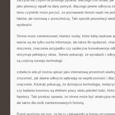
zaczyna się często od prostego pytania: dlaczego coś działa, jak
jako pierwszy wpadł na dany pomysł, dlaczego pewne odkrycia zmi
temu czytelnik może poczuć, że poznawanie historii nauki nie je
faktów, ale rozmową z przeszłością. Taki sposób prezentacji wie
wyobraźni.
Strona może zainteresować również osoby, które lubią naukowe a
ważne są nie tylko suche informacje, ale także tło wydarzeń, char
otoczenia, znaczenie przypadku czy społeczne konsekwencje odkr
otrzymuje pełniejszy obraz. Serwis pokazuje, że wynalazki i odkr
są częścią rozwoju technologii.
zsbelecin.edu.pl można opisać jako internetową przestrzeń wiedz
zrozumieć, jak dawne odkrycia wpływają na współczesność i dlac
znaczenie. Artykuły pokazują, że dzisiejsza technologia, medycyn
czy badania kosmosu są efektem pracy wielu pokoleń ludzi, któr
hipotezy. Taki przekaz sprawia, że strona może być atrakcyjna nie
ale także dla osób zainteresowanych historią.
Portal wyróżnia się tym, że łączy ciekawostki w formie przystępn