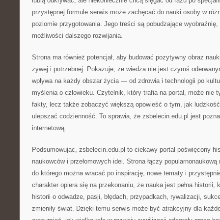
lubią odkrywać, ale niekoniecznie chcą sięgać od razu po specjali
przystępnej formule serwis może zachęcać do nauki osoby w róż
poziomie przygotowania. Jego treści są pobudzające wyobraźnię, 
możliwości dalszego rozwijania.
Strona ma również potencjał, aby budować pozytywny obraz nauki 
żywej i potrzebnej. Pokazuje, że wiedza nie jest czymś oderwany
wpływa na każdy obszar życia — od zdrowia i technologii po kultu
myślenia o człowieku. Czytelnik, który trafia na portal, może nie
fakty, lecz także zobaczyć większą opowieść o tym, jak ludzkość
ulepszać codzienność. To sprawia, że zsbelecin.edu.pl jest pozn
internetową.
Podsumowując, zsbelecin.edu.pl to ciekawy portal poświęcony his
naukowców i przełomowych idei. Strona łączy popularnonaukową n
do którego można wracać po inspirację, nowe tematy i przystępni
charakter opiera się na przekonaniu, że nauka jest pełna historii
historii o odwadze, pasji, błędach, przypadkach, rywalizacji, sukc
zmieniły świat. Dzięki temu serwis może być atrakcyjny dla każde