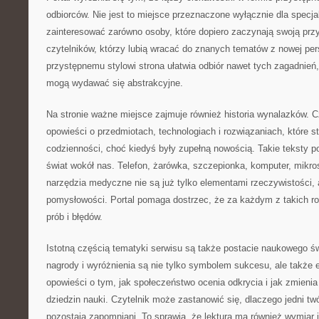
odbiorców. Nie jest to miejsce przeznaczone wyłącznie dla specj
zainteresować zarówno osoby, które dopiero zaczynają swoją przy
czytelników, którzy lubią wracać do znanych tematów z nowej per
przystępnemu stylowi strona ułatwia odbiór nawet tych zagadnień,
mogą wydawać się abstrakcyjne.
Na stronie ważne miejsce zajmuje również historia wynalazków. 
opowieści o przedmiotach, technologiach i rozwiązaniach, które st
codzienności, choć kiedyś były zupełną nowością. Takie teksty p
świat wokół nas. Telefon, żarówka, szczepionka, komputer, mik
narzędzia medyczne nie są już tylko elementami rzeczywistości, a
pomysłowości. Portal pomaga dostrzec, że za każdym z takich ro
prób i błędów.
Istotną częścią tematyki serwisu są także postacie naukowego św
nagrody i wyróżnienia są nie tylko symbolem sukcesu, ale także
opowieści o tym, jak społeczeństwo ocenia odkrycia i jak zmieni
dziedzin nauki. Czytelnik może zastanowić się, dlaczego jedni twó
pozostają zapomniani. To sprawia, że lektura ma również wymiar i