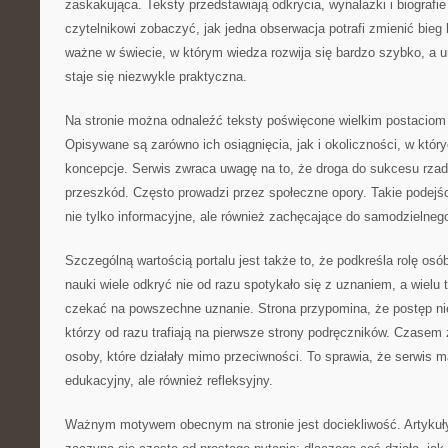
zaskakująca. Teksty przedstawiają odkrycia, wynalazki i biografi
czytelnikowi zobaczyć, jak jedna obserwacja potrafi zmienić bieg h
ważne w świecie, w którym wiedza rozwija się bardzo szybko, a u
staje się niezwykle praktyczna.
Na stronie można odnaleźć teksty poświęcone wielkim postaciom n
Opisywane są zarówno ich osiągnięcia, jak i okoliczności, w któ
koncepcje. Serwis zwraca uwagę na to, że droga do sukcesu rz
przeszkód. Często prowadzi przez społeczne opory. Takie podejśc
nie tylko informacyjne, ale również zachęcające do samodzielneg
Szczególną wartością portalu jest także to, że podkreśla rolę osó
nauki wiele odkryć nie od razu spotykało się z uznaniem, a wielu
czekać na powszechne uznanie. Strona przypomina, że postęp nie
którzy od razu trafiają na pierwsze strony podręczników. Czasem 
osoby, które działały mimo przeciwności. To sprawia, że serwis ma
edukacyjny, ale również refleksyjny.
Ważnym motywem obecnym na stronie jest dociekliwość. Artykuł