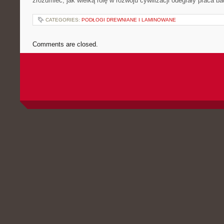
zrozumieć, jak wielką rolę w rozwoju cywilizacji odegrały praca b
CATEGORIES:
PODŁOGI DREWNIANE I LAMINOWANE
Comments are closed.