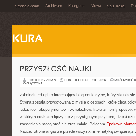
Archiwum
Kategorie
Mowa
Tr
Strona główna
Spis Treści
KURA
PRZYSZŁOŚĆ NAUKI
POSTED BY ADMIN
POSTED ON CZE - 23 - 2026
MOŻLIWOŚĆ 
WYŁĄCZONA
zsbelecin.edu.pl to interesujący blog edukacyjny, który skupia się
Strona została przygotowana z myślą o osobach, które chcą odkr
ludzi, idei, eksperymentów i wynalazków, które zmieniły sposób, 
w którym edukacja łączy się z przystępnym językiem, dzięki cze
zagadnienia mogą stać się zrozumiałe. Polecam
Epokowe Momen
Nauce. Strona angażuje przede wszystkim tematyką związaną z 