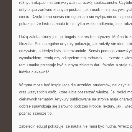
różnych etapach historii wpływali na rozwój społeczeństw. Czytel
dotyczące zarówno znanych postaci, jak i osób mniej oczywistyc
cieniu. Dzięki temu serwis nie ogranicza się wyłącznie do najpopu
pokazuje, że historia nauki to nie tylko wielkie odkrycia, lecz takż
Dużą zaletą strony jest jej bogaty zakres tematyczny. Można tu z
filozofią. Poszczególne artykuły pokazują, jak rodziły się idee, kt
oczywiste, a kiedyś były niezrozumiałe. Serwis pomaga zauważy
wynalazkiem, teorią czy odkryciem stoi człowiek — często z wła
temu nauka przestaje być suchym zbiorem dat i faktów, a staje si
ludzką ciekawość.
Witryna może być inspirująca dla uczniów, studentów, nauczycieli
oraz wszystkich osób, które lubią poszerzać wiedzę. Jej treści m
ciekawych tematów. Artykuły publikowane na stronie mają charakt
dobrze sprawdzają się zarówno podczas krótkiej lektury, jak i wte
poznać szersze tło.
zsbelecin.edu.pl pokazuje, że nauka nie musi być nudna. Wręcz