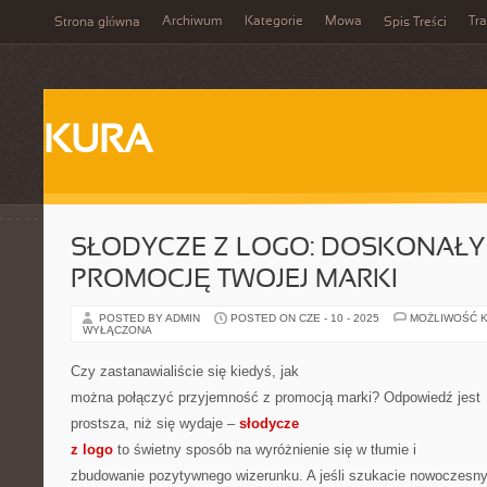
Archiwum
Kategorie
Mowa
Tr
Strona główna
Spis Treści
KURA
SŁODYCZE Z LOGO: DOSKONAŁY
PROMOCJĘ TWOJEJ MARKI
POSTED BY ADMIN
POSTED ON CZE - 10 - 2025
MOŻLIWOŚĆ 
WYŁĄCZONA
Czy zastanawialiście się kiedyś, jak
można połączyć przyjemność z promocją marki? Odpowiedź jest
prostsza, niż się wydaje –
słodycze
z logo
to świetny sposób na wyróżnienie się w tłumie i
zbudowanie pozytywnego wizerunku. A jeśli szukacie nowoczesn