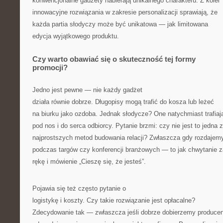
konwencjonalne gadżety nabierają unikalnego charakteru. Z kolei
innowacyjne rozwiązania w zakresie personalizacji sprawiają, że
każda partia słodyczy może być unikatowa — jak limitowana
edycja wyjątkowego produktu.
Czy warto obawiać się o skuteczność tej formy
promocji?
Jedno jest pewne — nie każdy gadżet
działa równie dobrze. Długopisy mogą trafić do kosza lub leżeć
na biurku jako ozdoba. Jednak słodycze? One natychmiast trafiaj
pod nos i do serca odbiorcy. Pytanie brzmi: czy nie jest to jedna z
najprostszych metod budowania relacji? Zwłaszcza gdy rozdajemy
podczas targów czy konferencji branżowych — to jak chwytanie z
rękę i mówienie „Cieszę się, że jesteś”.
Pojawia się też często pytanie o
logistykę i koszty. Czy takie rozwiązanie jest opłacalne?
Zdecydowanie tak — zwłaszcza jeśli dobrze dobierzemy producen