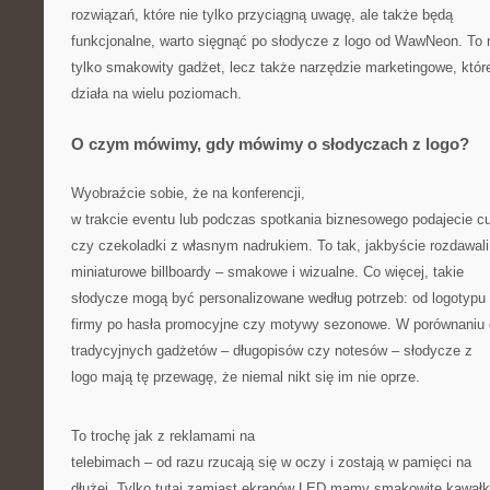
rozwiązań, które nie tylko przyciągną uwagę, ale także będą
funkcjonalne, warto sięgnąć po słodycze z logo od WawNeon. To 
tylko smakowity gadżet, lecz także narzędzie marketingowe, któr
działa na wielu poziomach.
O czym mówimy, gdy mówimy o słodyczach z logo?
Wyobraźcie sobie, że na konferencji,
w trakcie eventu lub podczas spotkania biznesowego podajecie cu
czy czekoladki z własnym nadrukiem. To tak, jakbyście rozdawali
miniaturowe billboardy – smakowe i wizualne. Co więcej, takie
słodycze mogą być personalizowane według potrzeb: od logotypu
firmy po hasła promocyjne czy motywy sezonowe. W porównaniu
tradycyjnych gadżetów – długopisów czy notesów – słodycze z
logo mają tę przewagę, że niemal nikt się im nie oprze.
To trochę jak z reklamami na
telebimach – od razu rzucają się w oczy i zostają w pamięci na
dłużej. Tylko tutaj zamiast ekranów LED mamy smakowite kawałk