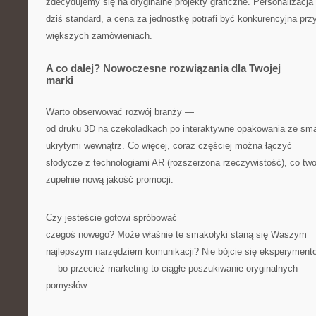
zdecydujemy się na oryginalne projekty graficzne. Personalizacja 
dziś standard, a cena za jednostkę potrafi być konkurencyjna prz
większych zamówieniach.
A co dalej? Nowoczesne rozwiązania dla Twojej
marki
Warto obserwować rozwój branży —
od druku 3D na czekoladkach po interaktywne opakowania ze sma
ukrytymi wewnątrz. Co więcej, coraz częściej można łączyć
słodycze z technologiami AR (rozszerzona rzeczywistość), co tw
zupełnie nową jakość promocji.
Czy jesteście gotowi spróbować
czegoś nowego? Może właśnie te smakołyki staną się Waszym
najlepszym narzędziem komunikacji? Nie bójcie się eksperyment
— bo przecież marketing to ciągłe poszukiwanie oryginalnych
pomysłów.