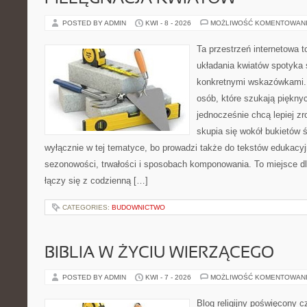
POSTED BY ADMIN
KWI - 8 - 2026
MOŻLIWOŚĆ KOMENTOWAN
Ta przestrzeń internetowa 
układania kwiatów spotyka
konkretnymi wskazówkami. 
osób, które szukają piękny
jednocześnie chcą lepiej zr
skupia się wokół bukietów 
wyłącznie w tej tematyce, bo prowadzi także do tekstów edukacyj
sezonowości, trwałości i sposobach komponowania. To miejsce dl
łączy się z codzienną […]
CATEGORIES:
BUDOWNICTWO
BIBLIA W ŻYCIU WIERZĄCEGO
POSTED BY ADMIN
KWI - 7 - 2026
MOŻLIWOŚĆ KOMENTOWAN
Blog religijny poświęcony 