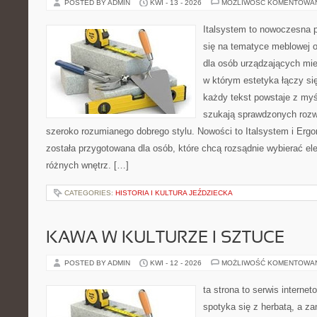
POSTED BY ADMIN
KWI - 13 - 2026
MOŻLIWOŚĆ KOMENTOWA
Italsystem to nowoczesna pl
się na tematyce meblowej 
dla osób urządzających mies
w którym estetyka łączy si
każdy tekst powstaje z myś
szukają sprawdzonych rozw
szeroko rozumianego dobrego stylu. Nowości to Italsystem i Ergo
została przygotowana dla osób, które chcą rozsądnie wybierać e
różnych wnętrz. […]
CATEGORIES:
HISTORIA I KULTURA JEŹDZIECKA
KAWA W KULTURZE I SZTUCE
POSTED BY ADMIN
KWI - 12 - 2026
MOŻLIWOŚĆ KOMENTOWA
ta strona to serwis internet
spotyka się z herbatą, a z