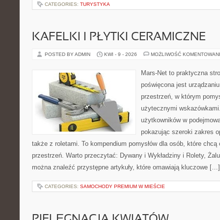
CATEGORIES:
TURYSTYKA
KAFELKI I PŁYTKI CERAMICZNE
POSTED BY ADMIN
KWI - 9 - 2026
MOŻLIWOŚĆ KOMENTOWAN
Mars-Net to praktyczna stro
poświęcona jest urządzaniu
przestrzeń, w którym pomys
użytecznymi wskazówkami.
użytkowników w podejmowan
pokazując szeroki zakres o
także z roletami. To kompendium pomysłów dla osób, które chc
przestrzeń. Warto przeczytać: Dywany i Wykładziny i Rolety, Żaluz
można znaleźć przystępne artykuły, które omawiają kluczowe […]
CATEGORIES:
SAMOCHODY PREMIUM W MIEŚCIE
PIELĘGNACJA KWIATÓW