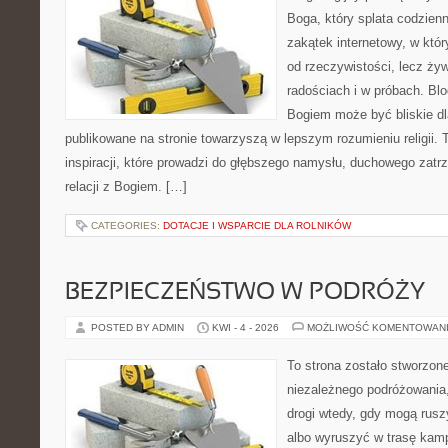
Boga, który splata codzien
zakątek internetowy, w któr
od rzeczywistości, lecz ży
radościach i w próbach. Blo
Bogiem może być bliskie dl
publikowane na stronie towarzyszą w lepszym rozumieniu religii. 
inspiracji, które prowadzi do głębszego namysłu, duchowego zat
relacji z Bogiem. […]
CATEGORIES:
DOTACJE I WSPARCIE DLA ROLNIKÓW
BEZPIECZEŃSTWO W PODRÓŻY
POSTED BY ADMIN
KWI - 4 - 2026
MOŻLIWOŚĆ KOMENTOWAN
To strona zostało stworzon
niezależnego podróżowania, 
drogi wtedy, gdy mogą rusz
albo wyruszyć w trasę kamp