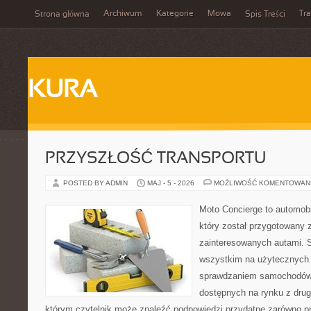
Archiwum
Kategorie
Mowa
Tr
Strona główna
Spis Treści
KURA
PRZYSZŁOŚĆ TRANSPORTU
POSTED BY ADMIN
MAJ - 5 - 2026
MOŻLIWOŚĆ KOMENTOWAN
Moto Concierge to automob
który został przygotowany 
zainteresowanych autami. S
wszystkim na użytecznych 
sprawdzaniem samochodów,
dostępnych na rynku z drugi
którym czytelnik może znaleźć podpowiedzi przydatne zarówno pr