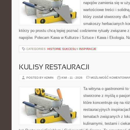
napojów zamienia się w uż
wartościowe treści i solidn
który został stworzony dla 
smakoszy herbacianych kom
którzy po prostu chcą lepiej poznać codzienne rytuały związane
napojów. Polecam Kawa w Kulturze i Sztuce i Kawa i Ekologia. Na
CATEGORIES:
HISTORIE SUKCESU I INSPIRACJE
KULISY RESTAURACJI
POSTED BY ADMIN
KWI - 11 - 2026
MOŻLIWOŚĆ KOMENTOWA
Ta witryna o gastronomii to
stworzone z myślą o pasjon
które koncentruje się na r
restauracyjnych inspiracjac
tematach związanych z lok
kulinarnymi, testami i cie