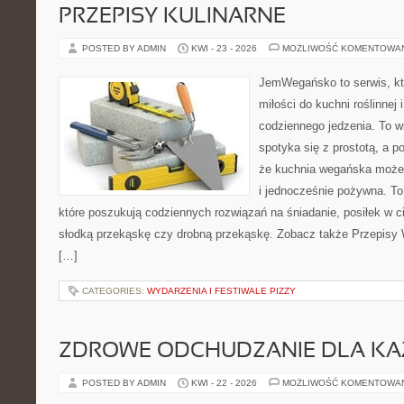
PRZEPISY KULINARNE
POSTED BY ADMIN
KWI - 23 - 2026
MOŻLIWOŚĆ KOMENTOWA
JemWegańsko to serwis, kt
miłości do kuchni roślinnej
codziennego jedzenia. To wi
spotyka się z prostotą, a p
że kuchnia wegańska może b
i jednocześnie pożywna. To 
które poszukują codziennych rozwiązań na śniadanie, posiłek w ci
słodką przekąskę czy drobną przekąskę. Zobacz także Przepisy W
[…]
CATEGORIES:
WYDARZENIA I FESTIWALE PIZZY
ZDROWE ODCHUDZANIE DLA K
POSTED BY ADMIN
KWI - 22 - 2026
MOŻLIWOŚĆ KOMENTOWA