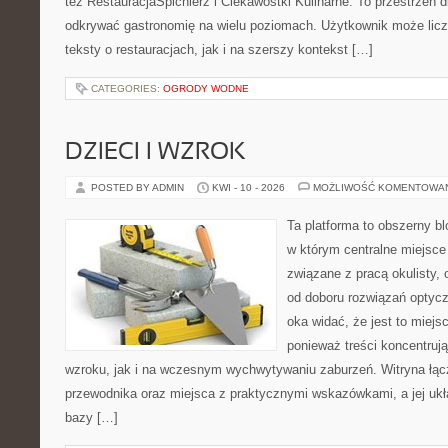
też RestauracjaSpichlerz i Ciekawostki Kulinarne. To przestrzeń d
odkrywać gastronomię na wielu poziomach. Użytkownik może licz
teksty o restauracjach, jak i na szerszy kontekst […]
CATEGORIES:
OGRODY WODNE
DZIECI I WZROK
POSTED BY ADMIN
KWI - 10 - 2026
MOŻLIWOŚĆ KOMENTOWA
Ta platforma to obszerny b
w którym centralne miejsce
związane z pracą okulisty, 
od doboru rozwiązań optycz
oka widać, że jest to miejs
ponieważ treści koncentruj
wzroku, jak i na wczesnym wychwytywaniu zaburzeń. Witryna łąc
przewodnika oraz miejsca z praktycznymi wskazówkami, a jej ukła
bazy […]