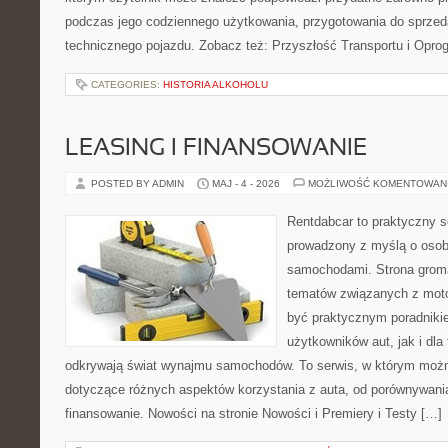
podczas jego codziennego użytkowania, przygotowania do sprze
technicznego pojazdu. Zobacz też: Przyszłość Transportu i Opro
CATEGORIES:
HISTORIA ALKOHOLU
LEASING I FINANSOWANIE
POSTED BY ADMIN
MAJ - 4 - 2026
MOŻLIWOŚĆ KOMENTOWAN
Rentdabcar to praktyczny s
prowadzony z myślą o osoba
samochodami. Strona groma
tematów związanych z moto
być praktycznym poradniki
użytkowników aut, jak i dla 
odkrywają świat wynajmu samochodów. To serwis, w którym moż
dotyczące różnych aspektów korzystania z auta, od porównywani
finansowanie. Nowości na stronie Nowości i Premiery i Testy […]