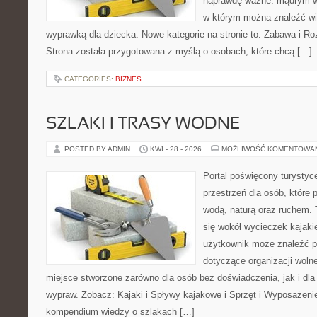
naprawdę ważne: mądrym wy
w którym można znaleźć wi
wyprawką dla dziecka. Nowe kategorie na stronie to: Zabawa i Rozw
Strona została przygotowana z myślą o osobach, które chcą […]
CATEGORIES:
BIZNES
SZLAKI I TRASY WODNE
POSTED BY ADMIN
KWI - 28 - 2026
MOŻLIWOŚĆ KOMENTOWA
Portal poświęcony turystyc
przestrzeń dla osób, które 
wodą, naturą oraz ruchem. 
się wokół wycieczek kajak
użytkownik może znaleźć 
dotyczące organizacji woln
miejsce stworzone zarówno dla osób bez doświadczenia, jak i dl
wypraw. Zobacz: Kajaki i Spływy kajakowe i Sprzęt i Wyposażeni
kompendium wiedzy o szlakach […]