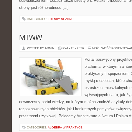
doświadczeniem. Zobacz także Lifestyle & Relaks i Akcesoria i Ga
strony jest różnorodność […]
CATEGORIES:
TRENDY SEZONU
MTWW
POSTED BY ADMIN
KWI - 15 - 2026
MOŻLIWOŚĆ KOMENTOWA
Portal poświęcony projektow
platforma, w którym zainte
praktycznym spojrzeniem. S
myślą o osobach, które chcą
przestrzeni mieszkalnych i
wpływających na to, jak ży
nowoczesny portal wiedzy, na którym można znaleźć artykuły do
rozpoznawalnych obiektów, jak i konkretnych pomysłów związan
przestrzeni użytkowej. Polecamy Architektura a Natura i Polska Ar
CATEGORIES:
ALGEBRA W PRAKTYCE