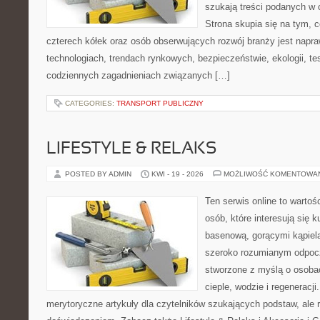
szukają treści podanych w 
Strona skupia się na tym, 
czterech kółek oraz osób obserwujących rozwój branży jest napr
technologiach, trendach rynkowych, bezpieczeństwie, ekologii, t
codziennych zagadnieniach związanych […]
CATEGORIES:
TRANSPORT PUBLICZNY
LIFESTYLE & RELAKS
POSTED BY ADMIN
KWI - 19 - 2026
MOŻLIWOŚĆ KOMENTOWA
Ten serwis online to wartoś
osób, które interesują się k
basenową, gorącymi kąpiel
szeroko rozumianym odpoc
stworzone z myślą o osoba
cieple, wodzie i regeneracj
merytoryczne artykuły dla czytelników szukających podstaw, ale