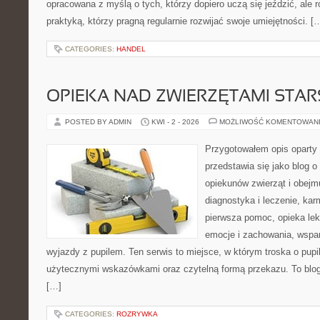
opracowana z myślą o tych, którzy dopiero uczą się jeździć, ale 
praktyką, którzy pragną regularnie rozwijać swoje umiejętności. [
CATEGORIES:
HANDEL
OPIEKA NAD ZWIERZĘTAMI STAR
POSTED BY ADMIN
KWI - 2 - 2026
MOŻLIWOŚĆ KOMENTOWAN
Przygotowałem opis oparty 
przedstawia się jako blog o
opiekunów zwierząt i obejmu
diagnostyka i leczenie, kar
pierwsza pomoc, opieka lek
emocje i zachowania, wspar
wyjazdy z pupilem. Ten serwis to miejsce, w którym troska o pupi
użytecznymi wskazówkami oraz czytelną formą przekazu. To blog,
[…]
CATEGORIES:
ROZRYWKA