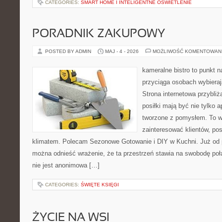
CATEGORIES:
SMART HOME I INTELIGENTNE OŚWIETLENIE
PORADNIK ZAKUPOWY
POSTED BY ADMIN
MAJ - 4 - 2026
MOŻLIWOŚĆ KOMENTOWAN
kameralne bistro to punkt n
przyciąga osobach wybiera
Strona internetowa przybliż
posiłki mają być nie tylko 
tworzone z pomysłem. To w
zainteresować klientów, po
klimatem. Polecam Sezonowe Gotowanie i DIY w Kuchni. Już od p
można odnieść wrażenie, że ta przestrzeń stawia na swobodę poł
nie jest anonimowa […]
CATEGORIES:
ŚWIĘTE KSIĘGI
ŻYCIE NA WSI