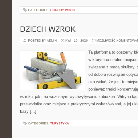
CATEGORIES:
OGRODY WODNE
DZIECI I WZROK
POSTED BY ADMIN
KWI - 10 - 2026
MOŻLIWOŚĆ KOMENTOWA
Ta platforma to obszerny b
w którym centralne miejsce
związane z pracą okulisty, 
od doboru rozwiązań optycz
oka widać, że jest to miejs
ponieważ treści koncentruj
wzroku, jak i na wczesnym wychwytywaniu zaburzeń. Witryna łąc
przewodnika oraz miejsca z praktycznymi wskazówkami, a jej ukła
bazy […]
CATEGORIES:
TURYSTYKA