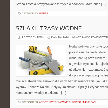
Strona została przygotowana z myślą o osobach, które chcą […]
CATEGORIES:
BIZNES
SZLAKI I TRASY WODNE
POSTED BY ADMIN
KWI - 28 - 2026
MOŻLIWOŚĆ KOMENTOWA
Portal poświęcony turystyc
przestrzeń dla osób, które 
wodą, naturą oraz ruchem. 
się wokół wycieczek kajak
użytkownik może znaleźć 
dotyczące organizacji woln
miejsce stworzone zarówno dla osób bez doświadczenia, jak i dl
wypraw. Zobacz: Kajaki i Spływy kajakowe i Sprzęt i Wyposażeni
kompendium wiedzy o szlakach […]
CATEGORIES:
AGROTURYSTYKA W NIETYPOWYCH MIEJSCACH