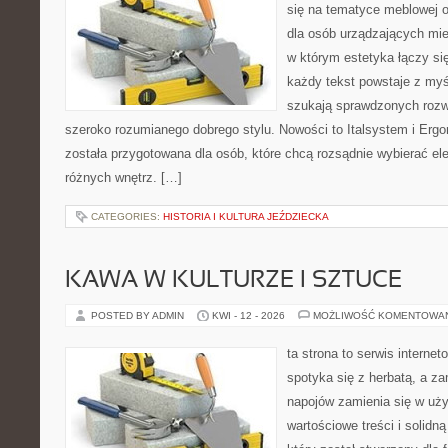
się na tematyce meblowej 
dla osób urządzających mies
w którym estetyka łączy si
każdy tekst powstaje z myś
szukają sprawdzonych rozw
szeroko rozumianego dobrego stylu. Nowości to Italsystem i Ergo
została przygotowana dla osób, które chcą rozsądnie wybierać e
różnych wnętrz. […]
CATEGORIES:
HISTORIA I KULTURA JEŹDZIECKA
KAWA W KULTURZE I SZTUCE
POSTED BY ADMIN
KWI - 12 - 2026
MOŻLIWOŚĆ KOMENTOWA
ta strona to serwis internet
spotyka się z herbatą, a z
napojów zamienia się w uż
wartościowe treści i solidn