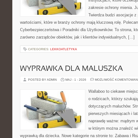
instytucjach, które oczeku
zakresie ochrony mienia. 
Twierdza budzi asocjacje z 
wartościami, które w branży ochrony mają kluczową rolę. Poleca
Cyberbezpieczeństwa i Poradniki dla Użytkowników. To strona, k
zarówno zarządców obiektów, jak i klientów indywidualnych, […]
CATEGORIES:
LEKKOATLETYKA
WYPRAWKA DLA MALUSZKA
POSTED BY ADMIN
MAJ - 1 - 2026
MOŻLIWOŚĆ KOMENTOWAN
Wallaboo to ciekawe miejsc
o rodzicach, którzy szukaj
dotyczących maluchów. Str
pierwszych miesiącach i lat
naprawdę ważne: mądrym wy
w którym można znaleźć wi
wyprawką dla dziecka. Nowe kategorie na stronie to: Zabawa i Rozw