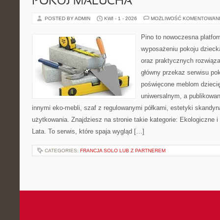
POKÓJ MALUCHA
POSTED BY ADMIN
KWI - 1 - 2026
MOŻLIWOŚĆ KOMENTOWAN
Pino to nowoczesna platform
wyposażeniu pokoju dziecka
oraz praktycznych rozwiąz
główny przekaz serwisu pok
poświęcone meblom dzieci
uniwersalnym, a publikowan
innymi eko-mebli, szaf z regulowanymi półkami, estetyki skandy
użytkowania. Znajdziesz na stronie takie kategorie: Ekologiczne i
Lata. To serwis, które spaja wygląd […]
CATEGORIES:
FRANCJA SOLO LUB Z PARTNEREM