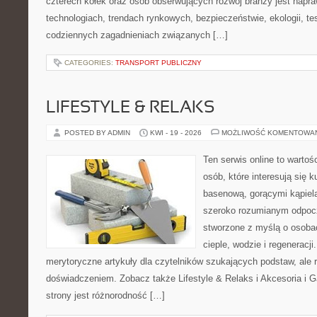
czterech kółek oraz osób obserwujących rozwój branży jest napr
technologiach, trendach rynkowych, bezpieczeństwie, ekologii, t
codziennych zagadnieniach związanych […]
CATEGORIES:
TRANSPORT PUBLICZNY
LIFESTYLE & RELAKS
POSTED BY ADMIN
KWI - 19 - 2026
MOŻLIWOŚĆ KOMENTOWA
Ten serwis online to wartoś
osób, które interesują się k
basenową, gorącymi kąpiel
szeroko rozumianym odpoc
stworzone z myślą o osoba
cieple, wodzie i regeneracj
merytoryczne artykuły dla czytelników szukających podstaw, ale
doświadczeniem. Zobacz także Lifestyle & Relaks i Akcesoria i Ga
strony jest różnorodność […]