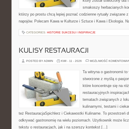
który został stworzony dla 
smakoszy herbacianych kom
którzy po prostu chcą lepiej poznać codzienne rytuały związane
napojów. Polecam Kawa w Kulturze i Sztuce i Kawa i Ekologia. Na
CATEGORIES:
HISTORIE SUKCESU I INSPIRACJE
KULISY RESTAURACJI
POSTED BY ADMIN
KWI - 11 - 2026
MOŻLIWOŚĆ KOMENTOWA
Ta witryna o gastronomii to
stworzone z myślą o pasjon
które koncentruje się na r
restauracyjnych inspiracjac
tematach związanych z lok
kulinarnymi, testami i cie
też RestauracjaSpichlerz i Ciekawostki Kulinarne. To przestrzeń d
odkrywać gastronomię na wielu poziomach. Użytkownik może licz
teksty o restauracjach, jak i na szerszy kontekst […]