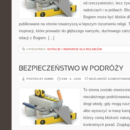
od rzeczywistości, lecz ży
radościach i w próbach. Blo
Bogiem może być bliskie dl
publikowane na stronie towarzyszą w lepszym rozumieniu religii. 
inspiracji, które prowadzi do głębszego namysłu, duchowego zat
relacji z Bogiem. […]
CATEGORIES:
DOTACJE I WSPARCIE DLA ROLNIKÓW
BEZPIECZEŃSTWO W PODRÓŻY
POSTED BY ADMIN
KWI - 4 - 2026
MOŻLIWOŚĆ KOMENTOWAN
To strona zostało stworzon
niezależnego podróżowania, 
drogi wtedy, gdy mogą rusz
albo wyruszyć w trasę kamp
którzy cenią bliskość natur
konkretnych porad. Znajdują