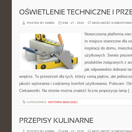
OŚWIETLENIE TECHNICZNE I PR
POSTED BY ADMIN
KWI - 27 - 2026
MOŻLIWOŚĆ KOMENTOWA
Nowoczesna platforma siec
to miejsce stworzone dla o
inspiracji do domu, mieszka
użytkowych. Serwis prezen
produktów związanych z ara
jak odpowiednio dobrane la
wnętrze. To przestrzeń dla tych, którzy cenią piękno, ale jednoc
jakość wykonania i codzienny komfort użytkowania. Polecam: Oświe
Ciekawostki. Na stronie można znaleźć liczne propozycje lamp [
CATEGORIES:
HISTORIA MAKIJAŻU
PRZEPISY KULINARNE
POSTED BY ADMIN
KWI - 23 - 2026
MOŻLIWOŚĆ KOMENTOWA