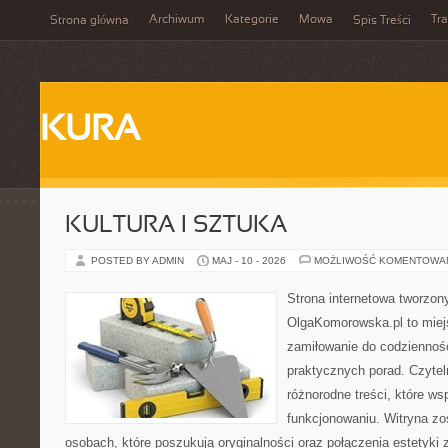
Archiwum
Kategorie
Mowa
Tr
Strona główna
Spis Treści
KURA
KULTURA I SZTUKA
POSTED BY ADMIN
MAJ - 10 - 2026
MOŻLIWOŚĆ KOMENTOWA
Strona internetowa tworzon
OlgaKomorowska.pl to miejs
zamiłowanie do codzienności
praktycznych porad. Czytel
różnorodne treści, które w
funkcjonowaniu. Witryna zo
osobach, które poszukują oryginalności oraz połączenia estetyki 