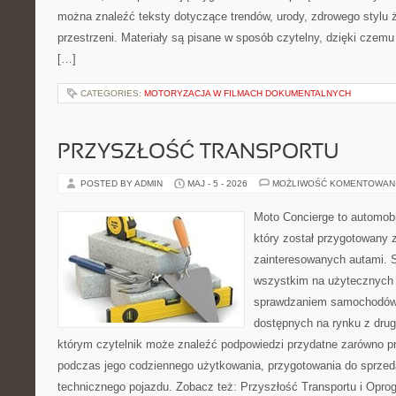
można znaleźć teksty dotyczące trendów, urody, zdrowego stylu ż
przestrzeni. Materiały są pisane w sposób czytelny, dzięki czem
[…]
CATEGORIES:
MOTORYZACJA W FILMACH DOKUMENTALNYCH
PRZYSZŁOŚĆ TRANSPORTU
POSTED BY ADMIN
MAJ - 5 - 2026
MOŻLIWOŚĆ KOMENTOWAN
Moto Concierge to automob
który został przygotowany 
zainteresowanych autami. S
wszystkim na użytecznych 
sprawdzaniem samochodów,
dostępnych na rynku z drugi
którym czytelnik może znaleźć podpowiedzi przydatne zarówno pr
podczas jego codziennego użytkowania, przygotowania do sprze
technicznego pojazdu. Zobacz też: Przyszłość Transportu i Opro