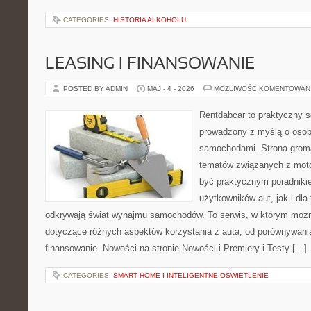
CATEGORIES:
HISTORIA ALKOHOLU
LEASING I FINANSOWANIE
POSTED BY ADMIN
MAJ - 4 - 2026
MOŻLIWOŚĆ KOMENTOWAN
Rentdabcar to praktyczny s
prowadzony z myślą o osoba
samochodami. Strona groma
tematów związanych z moto
być praktycznym poradniki
użytkowników aut, jak i dla 
odkrywają świat wynajmu samochodów. To serwis, w którym moż
dotyczące różnych aspektów korzystania z auta, od porównywani
finansowanie. Nowości na stronie Nowości i Premiery i Testy […]
CATEGORIES:
SMART HOME I INTELIGENTNE OŚWIETLENIE