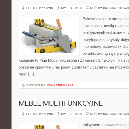
POSTED BY ADMIN
KWI - 14 - 2026
MOŻLIWOŚĆ KOMENTOWA
Pakawilkolaka to strona int
stworzone z myślą o osobac
praktycznych wskazówek, w
merytoryczne artykuły doty
internetowy przewodnik dla 
poradnictwo łączą się w bo
kategorie to Psia Moda i Akcesoria i Żywienie i Smakołyki. Na st
obszerne opisy wielu ras psów. Dzięki temu czytelnik ma możliwo
rasy. […]
CATEGORIES:
OKNA DREWNIANE
MEBLE MULTIFUNKCYJNE
POSTED BY ADMIN
KWI - 13 - 2026
MOŻLIWOŚĆ KOMENTOWA
Italsystem to nowoczesna pl