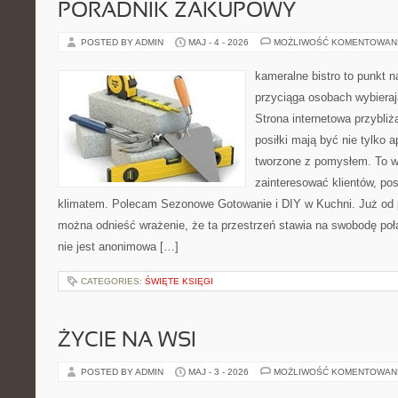
PORADNIK ZAKUPOWY
POSTED BY ADMIN
MAJ - 4 - 2026
MOŻLIWOŚĆ KOMENTOWAN
kameralne bistro to punkt n
przyciąga osobach wybiera
Strona internetowa przybliż
posiłki mają być nie tylko 
tworzone z pomysłem. To w
zainteresować klientów, po
klimatem. Polecam Sezonowe Gotowanie i DIY w Kuchni. Już od p
można odnieść wrażenie, że ta przestrzeń stawia na swobodę poł
nie jest anonimowa […]
CATEGORIES:
ŚWIĘTE KSIĘGI
ŻYCIE NA WSI
POSTED BY ADMIN
MAJ - 3 - 2026
MOŻLIWOŚĆ KOMENTOWAN