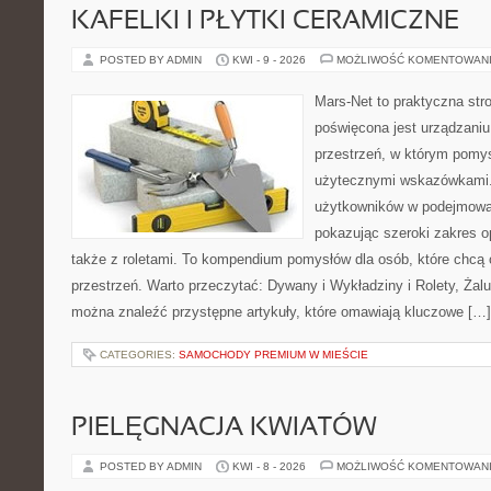
KAFELKI I PŁYTKI CERAMICZNE
POSTED BY ADMIN
KWI - 9 - 2026
MOŻLIWOŚĆ KOMENTOWAN
Mars-Net to praktyczna stro
poświęcona jest urządzaniu
przestrzeń, w którym pomys
użytecznymi wskazówkami.
użytkowników w podejmowan
pokazując szeroki zakres o
także z roletami. To kompendium pomysłów dla osób, które chc
przestrzeń. Warto przeczytać: Dywany i Wykładziny i Rolety, Żaluz
można znaleźć przystępne artykuły, które omawiają kluczowe […]
CATEGORIES:
SAMOCHODY PREMIUM W MIEŚCIE
PIELĘGNACJA KWIATÓW
POSTED BY ADMIN
KWI - 8 - 2026
MOŻLIWOŚĆ KOMENTOWAN