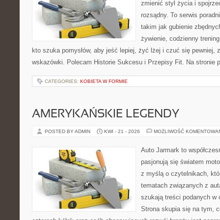
zmienić styl życia i spojrz
rozsądny. To serwis porad
takim jak gubienie zbędnyc
żywienie, codzienny trening
kto szuka pomysłów, aby jeść lepiej, żyć lżej i czuć się pewniej,
wskazówki. Polecam Historie Sukcesu i Przepisy Fit. Na stronie p
CATEGORIES:
KOBIETA W FORMIE
AMERYKAŃSKIE LEGENDY
POSTED BY ADMIN
KWI - 21 - 2026
MOŻLIWOŚĆ KOMENTOWA
Auto Jarmark to współczesn
pasjonują się światem moto
z myślą o czytelnikach, kt
tematach związanych z aut
szukają treści podanych w 
Strona skupia się na tym, 