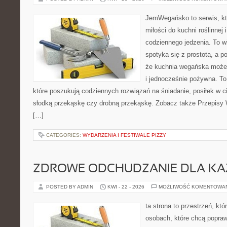
JemWegańsko to serwis, kt
miłości do kuchni roślinnej
codziennego jedzenia. To wi
spotyka się z prostotą, a p
że kuchnia wegańska może b
i jednocześnie pożywna. To 
które poszukują codziennych rozwiązań na śniadanie, posiłek w ci
słodką przekąskę czy drobną przekąskę. Zobacz także Przepisy W
[…]
CATEGORIES:
WYDARZENIA I FESTIWALE PIZZY
ZDROWE ODCHUDZANIE DLA K
POSTED BY ADMIN
KWI - 22 - 2026
MOŻLIWOŚĆ KOMENTOWA
ta strona to przestrzeń, kt
osobach, które chcą popra