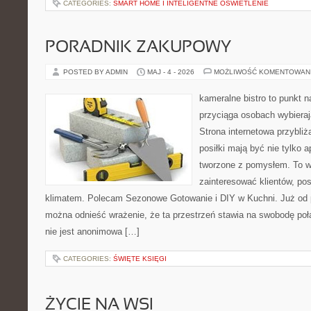
CATEGORIES:
SMART HOME I INTELIGENTNE OŚWIETLENIE
PORADNIK ZAKUPOWY
POSTED BY ADMIN
MAJ - 4 - 2026
MOŻLIWOŚĆ KOMENTOWAN
kameralne bistro to punkt n
przyciąga osobach wybiera
Strona internetowa przybliż
posiłki mają być nie tylko 
tworzone z pomysłem. To w
zainteresować klientów, po
klimatem. Polecam Sezonowe Gotowanie i DIY w Kuchni. Już od p
można odnieść wrażenie, że ta przestrzeń stawia na swobodę poł
nie jest anonimowa […]
CATEGORIES:
ŚWIĘTE KSIĘGI
ŻYCIE NA WSI