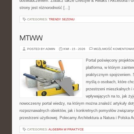
doświadczeniem. Zobacz także Lifestyle & Relaks i Akcesoria i Ga
strony jest różnorodność […]
CATEGORIES:
TRENDY SEZONU
MTWW
POSTED BY ADMIN
KWI - 15 - 2026
MOŻLIWOŚĆ KOMENTOWA
Portal poświęcony projektow
platforma, w którym zainte
praktycznym spojrzeniem. S
myślą o osobach, które chcą
przestrzeni mieszkalnych i
wpływających na to, jak ży
nowoczesny portal wiedzy, na którym można znaleźć artykuły do
rozpoznawalnych obiektów, jak i konkretnych pomysłów związan
przestrzeni użytkowej. Polecamy Architektura a Natura i Polska Ar
CATEGORIES:
ALGEBRA W PRAKTYCE