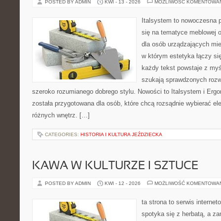
POSTED BY ADMIN
KWI - 13 - 2026
MOŻLIWOŚĆ KOMENTOWA
Italsystem to nowoczesna pl
się na tematyce meblowej 
dla osób urządzających mies
w którym estetyka łączy si
każdy tekst powstaje z myś
szukają sprawdzonych rozw
szeroko rozumianego dobrego stylu. Nowości to Italsystem i Ergo
została przygotowana dla osób, które chcą rozsądnie wybierać e
różnych wnętrz. […]
CATEGORIES:
HISTORIA I KULTURA JEŹDZIECKA
KAWA W KULTURZE I SZTUCE
POSTED BY ADMIN
KWI - 12 - 2026
MOŻLIWOŚĆ KOMENTOWA
ta strona to serwis internet
spotyka się z herbatą, a z