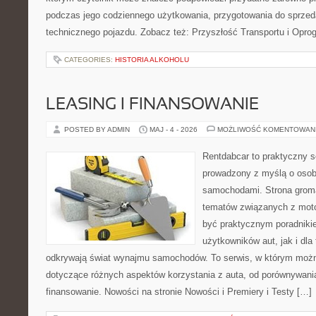
podczas jego codziennego użytkowania, przygotowania do sprze
technicznego pojazdu. Zobacz też: Przyszłość Transportu i Opro
CATEGORIES:
HISTORIA ALKOHOLU
LEASING I FINANSOWANIE
POSTED BY ADMIN
MAJ - 4 - 2026
MOŻLIWOŚĆ KOMENTOWAN
Rentdabcar to praktyczny s
prowadzony z myślą o osoba
samochodami. Strona groma
tematów związanych z moto
być praktycznym poradniki
użytkowników aut, jak i dla 
odkrywają świat wynajmu samochodów. To serwis, w którym moż
dotyczące różnych aspektów korzystania z auta, od porównywani
finansowanie. Nowości na stronie Nowości i Premiery i Testy […]