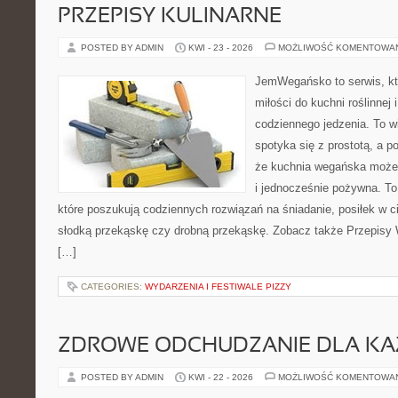
PRZEPISY KULINARNE
POSTED BY ADMIN
KWI - 23 - 2026
MOŻLIWOŚĆ KOMENTOWA
JemWegańsko to serwis, kt
miłości do kuchni roślinnej
codziennego jedzenia. To wi
spotyka się z prostotą, a p
że kuchnia wegańska może b
i jednocześnie pożywna. To 
które poszukują codziennych rozwiązań na śniadanie, posiłek w ci
słodką przekąskę czy drobną przekąskę. Zobacz także Przepisy W
[…]
CATEGORIES:
WYDARZENIA I FESTIWALE PIZZY
ZDROWE ODCHUDZANIE DLA K
POSTED BY ADMIN
KWI - 22 - 2026
MOŻLIWOŚĆ KOMENTOWA