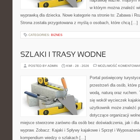
naprawdę ważne: mądrym wy
w którym można znaleźć wi
wyprawką dla dziecka. Nowe kategorie na stronie to: Zabawa i Rozw
Strona została przygotowana z myślą o osobach, które chcą […]
CATEGORIES:
BIZNES
SZLAKI I TRASY WODNE
POSTED BY ADMIN
KWI - 28 - 2026
MOŻLIWOŚĆ KOMENTOWA
Portal poświęcony turystyc
przestrzeń dla osób, które 
wodą, naturą oraz ruchem. 
się wokół wycieczek kajak
użytkownik może znaleźć 
dotyczące organizacji woln
miejsce stworzone zarówno dla osób bez doświadczenia, jak i dl
wypraw. Zobacz: Kajaki i Spływy kajakowe i Sprzęt i Wyposażeni
kompendium wiedzy o szlakach […]