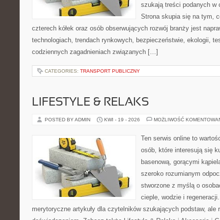
szukają treści podanych w 
Strona skupia się na tym, 
czterech kółek oraz osób obserwujących rozwój branży jest napr
technologiach, trendach rynkowych, bezpieczeństwie, ekologii, t
codziennych zagadnieniach związanych […]
CATEGORIES:
TRANSPORT PUBLICZNY
LIFESTYLE & RELAKS
POSTED BY ADMIN
KWI - 19 - 2026
MOŻLIWOŚĆ KOMENTOWA
Ten serwis online to wartoś
osób, które interesują się k
basenową, gorącymi kąpiel
szeroko rozumianym odpoc
stworzone z myślą o osoba
cieple, wodzie i regeneracj
merytoryczne artykuły dla czytelników szukających podstaw, ale