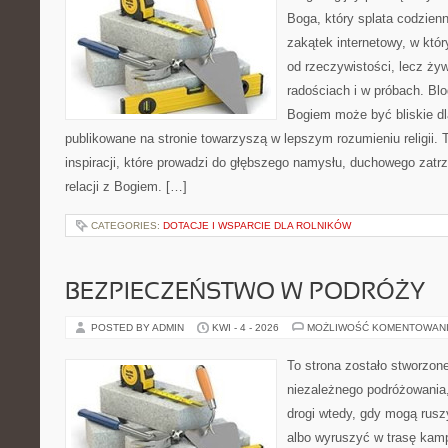
Boga, który splata codzien
zakątek internetowy, w któr
od rzeczywistości, lecz ży
radościach i w próbach. Blo
Bogiem może być bliskie dl
publikowane na stronie towarzyszą w lepszym rozumieniu religii. 
inspiracji, które prowadzi do głębszego namysłu, duchowego zat
relacji z Bogiem. […]
CATEGORIES:
DOTACJE I WSPARCIE DLA ROLNIKÓW
BEZPIECZEŃSTWO W PODRÓŻY
POSTED BY ADMIN
KWI - 4 - 2026
MOŻLIWOŚĆ KOMENTOWAN
To strona zostało stworzon
niezależnego podróżowania, 
drogi wtedy, gdy mogą rusz
albo wyruszyć w trasę kamp