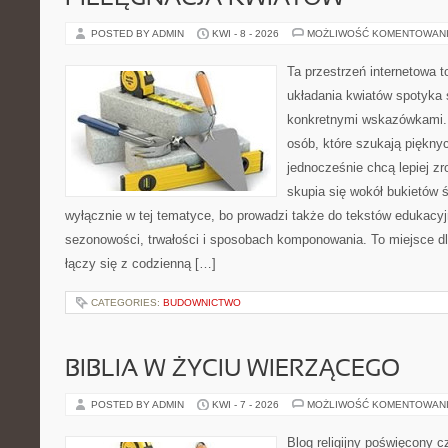
POSTED BY ADMIN
KWI - 8 - 2026
MOŻLIWOŚĆ KOMENTOWAN
Ta przestrzeń internetowa 
układania kwiatów spotyka
konkretnymi wskazówkami. 
osób, które szukają piękny
jednocześnie chcą lepiej zr
skupia się wokół bukietów 
wyłącznie w tej tematyce, bo prowadzi także do tekstów edukacyj
sezonowości, trwałości i sposobach komponowania. To miejsce dl
łączy się z codzienną […]
CATEGORIES:
BUDOWNICTWO
BIBLIA W ŻYCIU WIERZĄCEGO
POSTED BY ADMIN
KWI - 7 - 2026
MOŻLIWOŚĆ KOMENTOWAN
Blog religijny poświęcony 