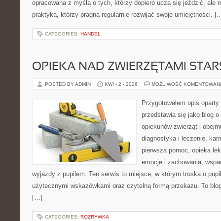
opracowana z myślą o tych, którzy dopiero uczą się jeździć, ale 
praktyką, którzy pragną regularnie rozwijać swoje umiejętności. [
CATEGORIES:
HANDEL
OPIEKA NAD ZWIERZĘTAMI STAR
POSTED BY ADMIN
KWI - 2 - 2026
MOŻLIWOŚĆ KOMENTOWAN
Przygotowałem opis oparty 
przedstawia się jako blog o
opiekunów zwierząt i obejmu
diagnostyka i leczenie, kar
pierwsza pomoc, opieka lek
emocje i zachowania, wspar
wyjazdy z pupilem. Ten serwis to miejsce, w którym troska o pupi
użytecznymi wskazówkami oraz czytelną formą przekazu. To blog,
[…]
CATEGORIES:
ROZRYWKA