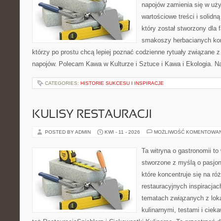
napojów zamienia się w uż
wartościowe treści i solidn
który został stworzony dla 
smakoszy herbacianych kom
którzy po prostu chcą lepiej poznać codzienne rytuały związane
napojów. Polecam Kawa w Kulturze i Sztuce i Kawa i Ekologia. Na
CATEGORIES:
HISTORIE SUKCESU I INSPIRACJE
KULISY RESTAURACJI
POSTED BY ADMIN
KWI - 11 - 2026
MOŻLIWOŚĆ KOMENTOWA
Ta witryna o gastronomii to
stworzone z myślą o pasjon
które koncentruje się na r
restauracyjnych inspiracjac
tematach związanych z lok
kulinarnymi, testami i cie