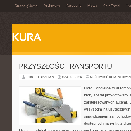
Archiwum
Kategorie
Mowa
Tr
Strona główna
Spis Treści
KURA
PRZYSZŁOŚĆ TRANSPORTU
POSTED BY ADMIN
MAJ - 5 - 2026
MOŻLIWOŚĆ KOMENTOWAN
Moto Concierge to automob
który został przygotowany 
zainteresowanych autami. S
wszystkim na użytecznych 
sprawdzaniem samochodów,
dostępnych na rynku z drugi
którym czytelnik może znaleźć podpowiedzi przydatne zarówno pr