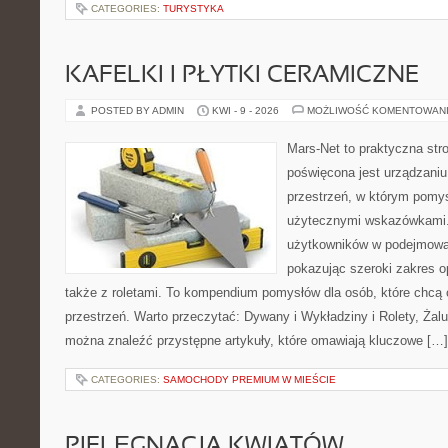
CATEGORIES:
TURYSTYKA
KAFELKI I PŁYTKI CERAMICZNE
POSTED BY ADMIN
KWI - 9 - 2026
MOŻLIWOŚĆ KOMENTOWAN
Mars-Net to praktyczna stro
poświęcona jest urządzaniu
przestrzeń, w którym pomys
użytecznymi wskazówkami.
użytkowników w podejmowan
pokazując szeroki zakres o
także z roletami. To kompendium pomysłów dla osób, które chc
przestrzeń. Warto przeczytać: Dywany i Wykładziny i Rolety, Żaluz
można znaleźć przystępne artykuły, które omawiają kluczowe […]
CATEGORIES:
SAMOCHODY PREMIUM W MIEŚCIE
PIELĘGNACJA KWIATÓW