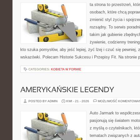
ta strona to przestrzeń, kt
osobach, które chcą popra
zmienić styl życia i spojrz
rozsądny. To serwis porad
takim jak gubienie zbędnyc
żywienie, codzienny trening
kto szuka pomysłów, aby jeść lepiej, żyć lżej i czuć się pewniej,
wskazówki. Polecam Historie Sukcesu i Przepisy Fit. Na stronie p
CATEGORIES:
KOBIETA W FORMIE
AMERYKAŃSKIE LEGENDY
POSTED BY ADMIN
KWI - 21 - 2026
MOŻLIWOŚĆ KOMENTOWA
Auto Jarmark to współczesn
pasjonują się światem moto
z myślą o czytelnikach, kt
tematach związanych z aut