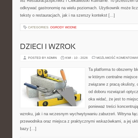
też RestauracjaSpichlerz i Ciekawostki Kulinarne. To przestrzeń d
odkrywać gastronomię na wielu poziomach. Użytkownik może licz
teksty o restauracjach, jak i na szerszy kontekst […]
CATEGORIES:
OGRODY WODNE
DZIECI I WZROK
POSTED BY ADMIN
KWI - 10 - 2026
MOŻLIWOŚĆ KOMENTOWA
Ta platforma to obszerny b
w którym centralne miejsce
związane z pracą okulisty, 
od doboru rozwiązań optycz
oka widać, że jest to miejs
ponieważ treści koncentruj
wzroku, jak i na wczesnym wychwytywaniu zaburzeń. Witryna łąc
przewodnika oraz miejsca z praktycznymi wskazówkami, a jej ukła
bazy […]