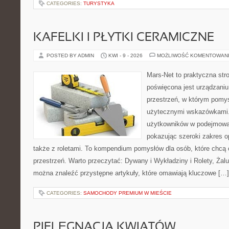
CATEGORIES:
TURYSTYKA
KAFELKI I PŁYTKI CERAMICZNE
POSTED BY ADMIN
KWI - 9 - 2026
MOŻLIWOŚĆ KOMENTOWAN
Mars-Net to praktyczna stro
poświęcona jest urządzaniu
przestrzeń, w którym pomys
użytecznymi wskazówkami.
użytkowników w podejmowan
pokazując szeroki zakres o
także z roletami. To kompendium pomysłów dla osób, które chc
przestrzeń. Warto przeczytać: Dywany i Wykładziny i Rolety, Żaluz
można znaleźć przystępne artykuły, które omawiają kluczowe […]
CATEGORIES:
SAMOCHODY PREMIUM W MIEŚCIE
PIELĘGNACJA KWIATÓW