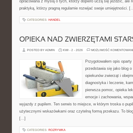
opracowana z myślą o tych, którzy dopiero uczą się jeździć, ale 
praktyką, którzy pragną regularnie rozwijać swoje umiejętności. [
CATEGORIES:
HANDEL
OPIEKA NAD ZWIERZĘTAMI STAR
POSTED BY ADMIN
KWI - 2 - 2026
MOŻLIWOŚĆ KOMENTOWAN
Przygotowałem opis oparty 
przedstawia się jako blog o
opiekunów zwierząt i obejmu
diagnostyka i leczenie, kar
pierwsza pomoc, opieka lek
emocje i zachowania, wspar
wyjazdy z pupilem. Ten serwis to miejsce, w którym troska o pupi
użytecznymi wskazówkami oraz czytelną formą przekazu. To blog,
[…]
CATEGORIES:
ROZRYWKA