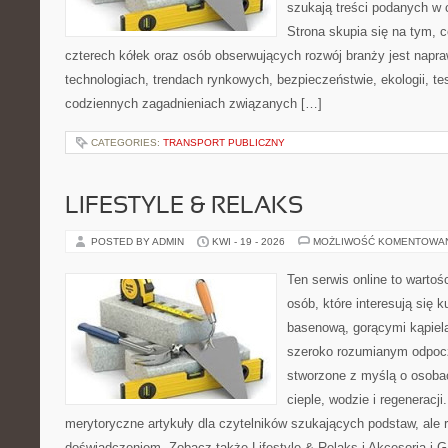
szukają treści podanych w 
Strona skupia się na tym, 
czterech kółek oraz osób obserwujących rozwój branży jest napr
technologiach, trendach rynkowych, bezpieczeństwie, ekologii, t
codziennych zagadnieniach związanych […]
CATEGORIES:
TRANSPORT PUBLICZNY
LIFESTYLE & RELAKS
POSTED BY ADMIN
KWI - 19 - 2026
MOŻLIWOŚĆ KOMENTOWA
Ten serwis online to wartoś
osób, które interesują się k
basenową, gorącymi kąpiel
szeroko rozumianym odpoc
stworzone z myślą o osoba
cieple, wodzie i regeneracj
merytoryczne artykuły dla czytelników szukających podstaw, ale
doświadczeniem. Zobacz także Lifestyle & Relaks i Akcesoria i Ga