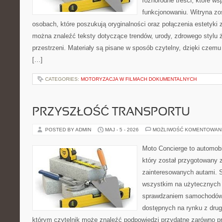
różnorodne treści, które w
funkcjonowaniu. Witryna zo
osobach, które poszukują oryginalności oraz połączenia estetyki 
można znaleźć teksty dotyczące trendów, urody, zdrowego stylu ż
przestrzeni. Materiały są pisane w sposób czytelny, dzięki czem
[…]
CATEGORIES:
MOTORYZACJA W FILMACH DOKUMENTALNYCH
PRZYSZŁOŚĆ TRANSPORTU
POSTED BY ADMIN
MAJ - 5 - 2026
MOŻLIWOŚĆ KOMENTOWAN
Moto Concierge to automob
który został przygotowany 
zainteresowanych autami. S
wszystkim na użytecznych 
sprawdzaniem samochodów,
dostępnych na rynku z drugi
którym czytelnik może znaleźć podpowiedzi przydatne zarówno pr