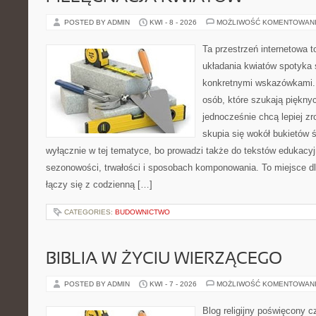
POSTED BY ADMIN
KWI - 8 - 2026
MOŻLIWOŚĆ KOMENTOWAN
Ta przestrzeń internetowa 
układania kwiatów spotyka
konkretnymi wskazówkami. 
osób, które szukają piękny
jednocześnie chcą lepiej zr
skupia się wokół bukietów 
wyłącznie w tej tematyce, bo prowadzi także do tekstów edukacyj
sezonowości, trwałości i sposobach komponowania. To miejsce dl
łączy się z codzienną […]
CATEGORIES:
BUDOWNICTWO
BIBLIA W ŻYCIU WIERZĄCEGO
POSTED BY ADMIN
KWI - 7 - 2026
MOŻLIWOŚĆ KOMENTOWAN
Blog religijny poświęcony 