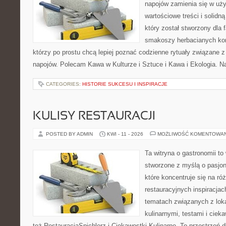
napojów zamienia się w uż
wartościowe treści i solidn
który został stworzony dla 
smakoszy herbacianych kom
którzy po prostu chcą lepiej poznać codzienne rytuały związane
napojów. Polecam Kawa w Kulturze i Sztuce i Kawa i Ekologia. Na
CATEGORIES:
HISTORIE SUKCESU I INSPIRACJE
KULISY RESTAURACJI
POSTED BY ADMIN
KWI - 11 - 2026
MOŻLIWOŚĆ KOMENTOWA
Ta witryna o gastronomii to
stworzone z myślą o pasjon
które koncentruje się na r
restauracyjnych inspiracjac
tematach związanych z lok
kulinarnymi, testami i cie
też RestauracjaSpichlerz i Ciekawostki Kulinarne. To przestrzeń d