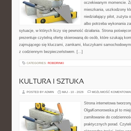
oczekiwanym momencie. Zg
mieszkania, uszkodzony k
niedziałający pilot, zużyt
albo potrzeba wykonania z
sytuacje, w których liczy się pewność działania. Strona poświęco
prezentuje czytelną ofertę skierowaną do osób, które szukają ko
zajmującego się kluczami, zamkami, kluczykami samochodowymi
z codziennym bezpieczeństwem. […]
CATEGORIES:
ROBDRINKI
KULTURA I SZTUKA
POSTED BY ADMIN
MAJ - 10 - 2026
MOŻLIWOŚĆ KOMENTOWA
Strona internetowa tworzon
OlgaKomorowska.pl to miejs
zamiłowanie do codzienności
praktycznych porad. Czytel