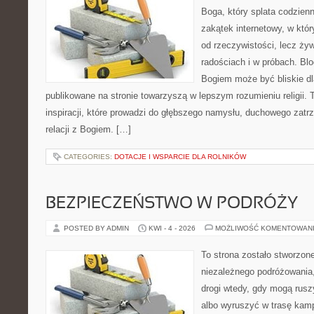
Boga, który splata codzien
zakątek internetowy, w któr
od rzeczywistości, lecz ży
radościach i w próbach. Blo
Bogiem może być bliskie dl
publikowane na stronie towarzyszą w lepszym rozumieniu religii. 
inspiracji, które prowadzi do głębszego namysłu, duchowego zat
relacji z Bogiem. […]
CATEGORIES:
DOTACJE I WSPARCIE DLA ROLNIKÓW
BEZPIECZEŃSTWO W PODRÓŻY
POSTED BY ADMIN
KWI - 4 - 2026
MOŻLIWOŚĆ KOMENTOWAN
To strona zostało stworzon
niezależnego podróżowania, 
drogi wtedy, gdy mogą rusz
albo wyruszyć w trasę kamp