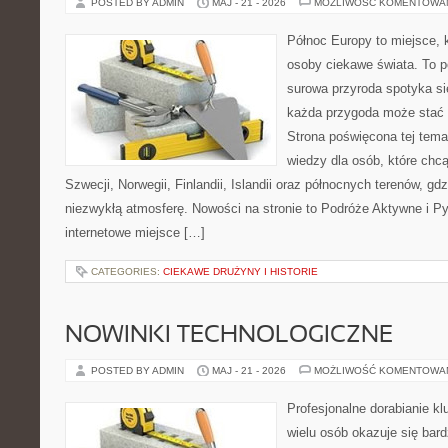
POSTED BY ADMIN
MAJ - 21 - 2026
MOŻLIWOŚĆ KOMENTOWA
Północ Europy to miejsce, 
osoby ciekawe świata. To p
surowa przyroda spotyka s
każda przygoda może stać s
Strona poświęcona tej tema
wiedzy dla osób, które chcą
Szwecji, Norwegii, Finlandii, Islandii oraz północnych terenów, gd
niezwykłą atmosferę. Nowości na stronie to Podróże Aktywne i Py
internetowe miejsce […]
CATEGORIES:
CIEKAWE DRUŻYNY I HISTORIE
NOWINKI TECHNOLOGICZNE
POSTED BY ADMIN
MAJ - 21 - 2026
MOŻLIWOŚĆ KOMENTOWA
Profesjonalne dorabianie klu
wielu osób okazuje się bar