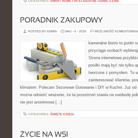
CATEGORIES:
SMART HOME I INTELIGENTNE OŚWIETLENIE
PORADNIK ZAKUPOWY
POSTED BY ADMIN
MAJ - 4 - 2026
MOŻLIWOŚĆ KOMENTOWAN
kameralne bistro to punkt n
przyciąga osobach wybiera
Strona internetowa przybliż
posiłki mają być nie tylko 
tworzone z pomysłem. To w
zainteresować klientów, po
klimatem. Polecam Sezonowe Gotowanie i DIY w Kuchni. Już od p
można odnieść wrażenie, że ta przestrzeń stawia na swobodę poł
nie jest anonimowa […]
CATEGORIES:
ŚWIĘTE KSIĘGI
ŻYCIE NA WSI