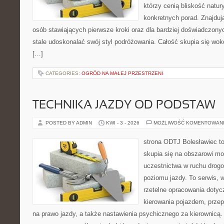
którzy cenią bliskość natur
konkretnych porad. Znajdują
osób stawiających pierwsze kroki oraz dla bardziej doświadczony
stale udoskonalać swój styl podróżowania. Całość skupia się wokó
[…]
CATEGORIES:
OGRÓD NA MAŁEJ PRZESTRZENI
TECHNIKA JAZDY OD PODSTAW
POSTED BY ADMIN
KWI - 3 - 2026
MOŻLIWOŚĆ KOMENTOWAN
strona ODTJ Bolesławiec to
skupia się na obszarowi mo
uczestnictwa w ruchu drog
poziomu jazdy. To serwis, 
rzetelne opracowania dotyc
kierowania pojazdem, prze
na prawo jazdy, a także nastawienia psychicznego za kierownicą.