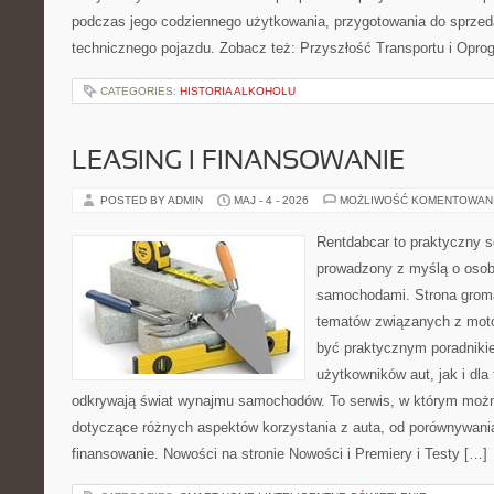
podczas jego codziennego użytkowania, przygotowania do sprze
technicznego pojazdu. Zobacz też: Przyszłość Transportu i Opro
CATEGORIES:
HISTORIA ALKOHOLU
LEASING I FINANSOWANIE
POSTED BY ADMIN
MAJ - 4 - 2026
MOŻLIWOŚĆ KOMENTOWAN
Rentdabcar to praktyczny s
prowadzony z myślą o osoba
samochodami. Strona groma
tematów związanych z moto
być praktycznym poradniki
użytkowników aut, jak i dla 
odkrywają świat wynajmu samochodów. To serwis, w którym moż
dotyczące różnych aspektów korzystania z auta, od porównywani
finansowanie. Nowości na stronie Nowości i Premiery i Testy […]