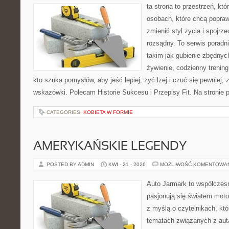
ta strona to przestrzeń, kt
osobach, które chcą popra
zmienić styl życia i spojrz
rozsądny. To serwis porad
takim jak gubienie zbędnyc
żywienie, codzienny trening
kto szuka pomysłów, aby jeść lepiej, żyć lżej i czuć się pewniej,
wskazówki. Polecam Historie Sukcesu i Przepisy Fit. Na stronie p
CATEGORIES:
KOBIETA W FORMIE
AMERYKAŃSKIE LEGENDY
POSTED BY ADMIN
KWI - 21 - 2026
MOŻLIWOŚĆ KOMENTOWA
Auto Jarmark to współczesn
pasjonują się światem moto
z myślą o czytelnikach, kt
tematach związanych z aut