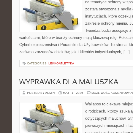
na tematyce ochrony w spo
została stworzona z myślą 
instytucjach, które oczeku
zakresie ochrony mienia. 
Twierdza budzi asocjacje z 
wartościami, które w branży ochrony mają kluczową rolę. Poleca
Cyberbezpieczeństwa i Poradniki dla Użytkowników. To strona, k
zarówno zarządców obiektów, jak i klientów indywidualnych, […]
CATEGORIES:
LEKKOATLETYKA
WYPRAWKA DLA MALUSZKA
POSTED BY ADMIN
MAJ - 1 - 2026
MOŻLIWOŚĆ KOMENTOWAN
Wallaboo to ciekawe miejsc
o rodzicach, którzy szukaj
dotyczących maluchów. Str
pierwszych miesiącach i lat
naprawdę ważne: mądrym wy