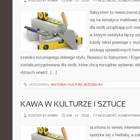
POSTED BY ADMIN
KWI - 13 - 2026
MOŻLIWOŚĆ KOMENTOWA
Italsystem to nowoczesna pl
się na tematyce meblowej 
dla osób urządzających mies
w którym estetyka łączy si
każdy tekst powstaje z myś
szukają sprawdzonych rozw
szeroko rozumianego dobrego stylu. Nowości to Italsystem i Ergo
została przygotowana dla osób, które chcą rozsądnie wybierać e
różnych wnętrz. […]
CATEGORIES:
HISTORIA I KULTURA JEŹDZIECKA
KAWA W KULTURZE I SZTUCE
POSTED BY ADMIN
KWI - 12 - 2026
MOŻLIWOŚĆ KOMENTOWA
ta strona to serwis internet
spotyka się z herbatą, a z