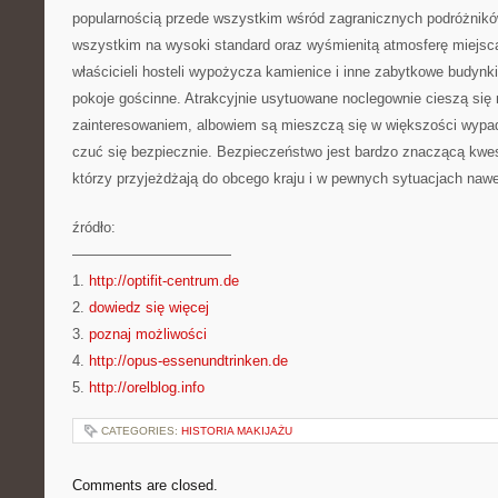
popularnością przede wszystkim wśród zagranicznych podróżników
wszystkim na wysoki standard oraz wyśmienitą atmosferę miejsc
właścicieli hosteli wypożycza kamienice i inne zabytkowe budynki
pokoje gościnne. Atrakcyjnie usytuowane noclegownie cieszą się
zainteresowaniem, albowiem są mieszczą się w większości wypa
czuć się bezpiecznie. Bezpieczeństwo jest bardzo znaczącą kwes
którzy przyjeżdżają do obcego kraju i w pewnych sytuacjach nawet
źródło:
———————————
1.
http://optifit-centrum.de
2.
dowiedz się więcej
3.
poznaj możliwości
4.
http://opus-essenundtrinken.de
5.
http://orelblog.info
CATEGORIES:
HISTORIA MAKIJAŻU
Comments are closed.