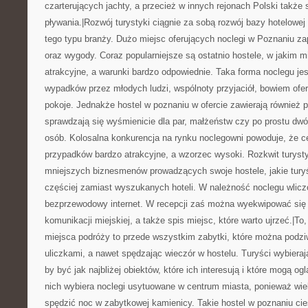
czarterujących jachty, a przecież w innych rejonach Polski także
pływania.|Rozwój turystyki ciągnie za sobą rozwój bazy hotelowe
tego typu branży. Dużo miejsc oferujących noclegi w Poznaniu za
oraz wygody. Coraz popularniejsze są ostatnio hostele, w jakim m
atrakcyjne, a warunki bardzo odpowiednie. Taka forma noclegu je
wypadków przez młodych ludzi, wspólnoty przyjaciół, bowiem ofe
pokoje. Jednakże hostel w poznaniu w ofercie zawierają również 
sprawdzają się wyśmienicie dla par, małżeństw czy po prostu dw
osób. Kolosalna konkurencja na rynku noclegowni powoduje, że 
przypadków bardzo atrakcyjne, a wzorzec wysoki. Rozkwit turystyk
mniejszych biznesmenów prowadzących swoje hostele, jakie turyś
częściej zamiast wyszukanych hoteli. W należność noclegu wliczo
bezprzewodowy internet. W recepcji zaś można wyekwipować się 
komunikacji miejskiej, a także spis miejsc, które warto ujrzeć.|To
miejsca podróży to przede wszystkim zabytki, które można podzi
uliczkami, a nawet spędzając wieczór w hostelu. Turyści wybieraj
by być jak najbliżej obiektów, które ich interesują i które mogą o
nich wybiera noclegi usytuowane w centrum miasta, ponieważ wie
spędzić noc w zabytkowej kamienicy. Takie hostel w poznaniu cie