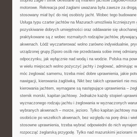
stopniu żagle i silnik określane są mianem jachtów żaglowo-moto
motorowe. Rekreacja pod żaglami uważana była zawsze za drogą
stosowany miał być do niej osobisty jacht. Wobec tego budowane
Usługa typu czarter jachtów na Mazurach umożliwia liczniejszy
pozyskiwanie dobrych umiejętności oraz oddawanie się ukochanej
praktykowane są z wobec rozmaitych rodzajów jachtów, pływając
akwenach. Łódź wyczarterować wolno zarówno indywidualnie, pryw
urządzonej grupy.|Sporo osób nie przedstawia sobie innej odmia
odpoczynku, jak wyłącznie nad wodą i na wodzie. Polska ma pow
w wielu miejscach wolno pożyczyć jachty i żeglować, admirując 
móc żeglować samemu, trzeba mieć dobre uprawnienia, jakie pot
nawigacji, kierowania żaglówką. Nikt bez takich uprawnień nie m
kierowania jachtem, wymagane są następujące uprawnienia – żegl
sternik morski, kapitan jachtowy. Jednakże każdy stopień uprawn
wyznaczonego rodzaju jachtu i żeglowania w wyznaczonych warun
wybranych akwenach – morze, jezioro. Tylko kapitan jachtowy ma
osobiście po wszelkich akwenach, bez względu na porę dnia i wie
stosowne uprawnienia, trzeba wybrać odpowiedni do nich wynajem
rozpocząć żeglarską przygodę. Tylko nad mazurskimi jeziorami m