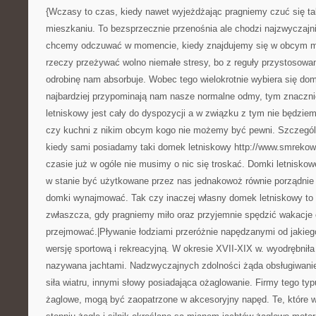
{Wczasy to czas, kiedy nawet wyjeżdżając pragniemy czuć się ta
mieszkaniu. To bezsprzecznie przenośnia ale chodzi najzwyczajnie
chcemy odczuwać w momencie, kiedy znajdujemy się w obcym mi
rzeczy przeżywać wolno niemałe stresy, bo z reguły przystosowa
odrobinę nam absorbuje. Wobec tego wielokrotnie wybiera się dom
najbardziej przypominają nam nasze normalne odmy, tym znacznie
letniskowy jest cały do dyspozycji a w związku z tym nie będziemy
czy kuchni z nikim obcym kogo nie możemy być pewni. Szczególn
kiedy sami posiadamy taki domek letniskowy http://www.smreko
czasie już w ogóle nie musimy o nic się troskać. Domki letniskow
w stanie być użytkowane przez nas jednakowoż równie porządnie 
domki wynajmować. Tak czy inaczej własny domek letniskowy to 
zwłaszcza, gdy pragniemy miło oraz przyjemnie spędzić wakacje 
przejmować.|Pływanie łodziami przeróżnie napędzanymi od jakie
wersję sportową i rekreacyjną. W okresie XVII-XIX w. wyodrębniła 
nazywana jachtami. Nadzwyczajnych zdolności żąda obsługiwanie
siła wiatru, innymi słowy posiadająca ożaglowanie. Firmy tego typ
żaglowe, mogą być zaopatrzone w akcesoryjny napęd. Te, które