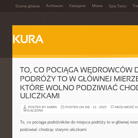
Archiwum
Kategorie
Mowa
Tr
Strona główna
Spis Treści
KURA
TO, CO POCIĄGA WĘDROWCÓW D
PODRÓŻY TO W GŁÓWNEJ MIERZE
KTÓRE WOLNO PODZIWIAĆ CHO
ULICZKAMI
POSTED BY ADMIN
POSTED ON SIE - 12 - 2025
MOŻLIWOŚĆ 
WYŁĄCZONA
To, co pociąga podróżników do miejsca podróży to w głównej mier
podziwiać chodząc starymi uliczkami