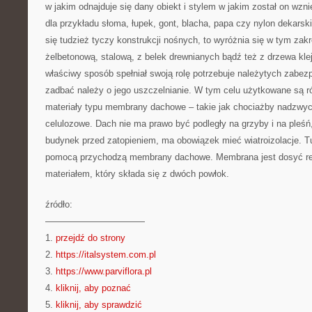
w jakim odnajduje się dany obiekt i stylem w jakim został on wzni
dla przykładu słoma, łupek, gont, blacha, papa czy nylon dekarski
się tudzież tyczy konstrukcji nośnych, to wyróżnia się w tym zakr
żelbetonową, stalową, z belek drewnianych bądź też z drzewa kl
właściwy sposób spełniał swoją rolę potrzebuje należytych zabez
zadbać należy o jego uszczelnianie. W tym celu użytkowane są r
materiały typu membrany dachowe – takie jak chociażby nadzwycz
celulozowe. Dach nie ma prawo być podległy na grzyby i na pleśń
budynek przed zatopieniem, ma obowiązek mieć wiatroizolacje. Tu
pomocą przychodzą membrany dachowe. Membrana jest dosyć r
materiałem, który składa się z dwóch powłok.
źródło:
———————————
1.
przejdź do strony
2.
https://italsystem.com.pl
3.
https://www.parviflora.pl
4.
kliknij, aby poznać
5.
kliknij, aby sprawdzić