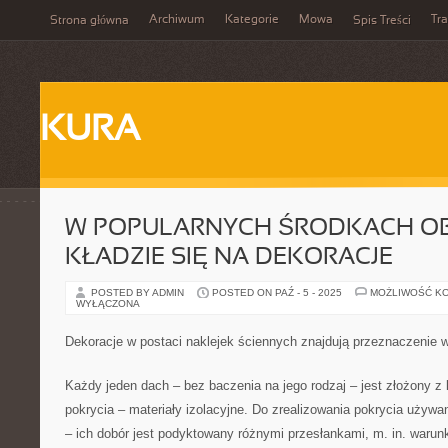
Archiwum
Kategorie
Mowa
Tr
Strona główna
Spis Treści
KURA
W POPULARNYCH ŚRODKACH OB
KŁADZIE SIĘ NA DEKORACJE
POSTED BY ADMIN
POSTED ON PAŹ - 5 - 2025
MOŻLIWOŚĆ K
WYŁĄCZONA
Dekoracje w postaci naklejek ściennych znajdują przeznaczenie 
Każdy jeden dach – bez baczenia na jego rodzaj – jest złożony z k
pokrycia – materiały izolacyjne. Do zrealizowania pokrycia używa
– ich dobór jest podyktowany różnymi przesłankami, m. in. waru